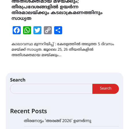
അതിശക്തമായ മഴയ്ക്കും;
തീരപ്രദേശങ്ങളിൽ ഉയർന്ന
തിരമാലയ്ക്കും കടലാക്രമണത്തിനും
സാധ്യത
Facebook
WhatsApp
Twitter
Copy
Share
Link
കാലാവസ്ഥ മുന്നറിയിപ്പ് : കേരളത്തിൽ അടുത്ത 5 ദിവസം
മഴയ്ക്ക് സാധ്യത. ജൂലൈ 25, 26 തീയതികളിൽ
അതിശക്തമായ മഴയ്ക്കും…
Search
Search
Recent Posts
തിരനോട്ടം ‘അരങ്ങ് 2026’ ഉണർന്നു