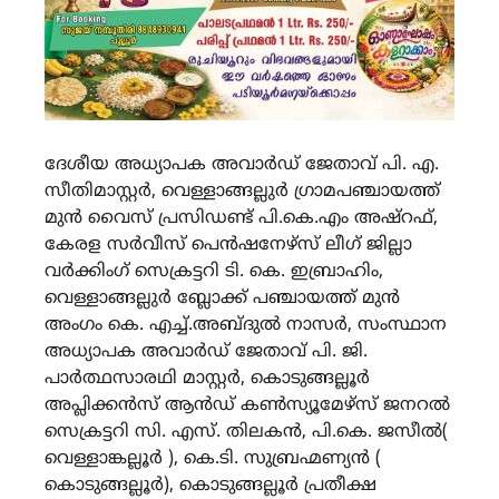
ദേശീയ അധ്യാപക അവാർഡ് ജേതാവ് പി. എ.
സീതിമാസ്റ്റർ, വെള്ളാങ്ങല്ലുർ ഗ്രാമപഞ്ചായത്ത്
മുൻ വൈസ് പ്രസിഡണ്ട് പി.കെ.എം അഷ്റഫ്,
കേരള സർവീസ് പെൻഷനേഴ്സ് ലീഗ് ജില്ലാ
വർക്കിംഗ് സെക്രട്ടറി ടി. കെ. ഇബ്രാഹിം,
വെള്ളാങ്ങല്ലുർ ബ്ലോക്ക്‌ പഞ്ചായത്ത് മുൻ
അംഗം കെ. എച്ച്.അബ്ദുൽ നാസർ, സംസ്ഥാന
അധ്യാപക അവാർഡ് ജേതാവ് പി. ജി.
പാർത്ഥസാരഥി മാസ്റ്റർ, കൊടുങ്ങല്ലൂർ
അപ്ലിക്കൻസ് ആൻഡ് കൺസ്യൂമേഴ്സ് ജനറൽ
സെക്രട്ടറി സി. എസ്. തിലകൻ, പി.കെ. ജസീൽ(
വെള്ളാങ്കല്ലൂർ ), കെ.ടി. സുബ്രഹ്മണ്യൻ (
കൊടുങ്ങല്ലൂർ), കൊടുങ്ങല്ലൂർ പ്രതീക്ഷ