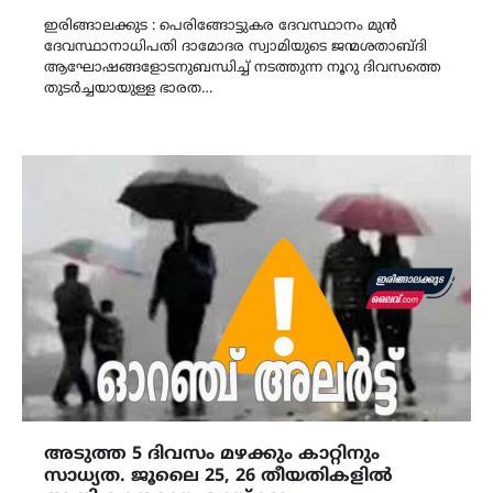
Link
ഇരിങ്ങാലക്കുട : പെരിങ്ങോട്ടുകര ദേവസ്ഥാനം മുൻ
ദേവസ്ഥാനാധിപതി ദാമോദര സ്വാമിയുടെ ജന്മശതാബ്ദി
ആഘോഷങ്ങളോടനുബന്ധിച്ച്‌ നടത്തുന്ന നൂറു ദിവസത്തെ
തുടർച്ചയായുള്ള ഭാരത…
അടുത്ത 5 ദിവസം മഴക്കും കാറ്റിനും
സാധ്യത. ജൂലൈ 25, 26 തീയതികളിൽ