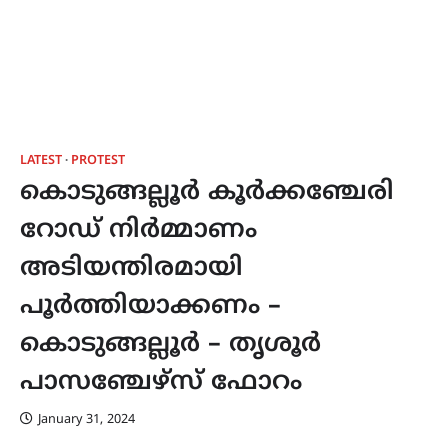
LATEST
PROTEST
കൊടുങ്ങല്ലൂർ കൂർക്കഞ്ചേരി
റോഡ് നിർമ്മാണം
അടിയന്തിരമായി
പൂർത്തിയാക്കണം –
കൊടുങ്ങല്ലൂർ – തൃശൂർ
പാസഞ്ചേഴ്സ് ഫോറം
January 31, 2024