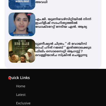
ഡോക്ടറേറ്റ് നേടിയ എൻ. ആര്യ
ട്യുണീഷ്യൻ ചിത്രം ” ദി വോയിസ്
ഓഫ് ഹിന്ദ് റജബ് ” ഇരിങ്ങാലക്കുട
ഫിലിം സൊസൈറ്റി ആഗസ്റ്റ് 7
വെള്ളിയാഴ്ച സ്‌ക്രീൻ ചെയ്യുന്നു
തിരനോട്ടം ‘അരങ്ങ് 2026’ ഉണർന്നു
ഐ.ടി.യു. ബാങ്കിലെ
നിക്ഷേപകർക്ക് പണം തിരികെ
ലഭ്യമാക്കാൻ കേന്ദ്ര-കേരള
Quick Links
സർക്കാരുകൾ അടിയന്തരമായി
ഇടപെടണമെന്ന് ഐ.ടി.യു. ബാങ്ക്
നിക്ഷേപക സംരക്ഷണ സമിതി
Home
Latest
ശക്തമായ കാറ്റിന് സാധ്യത –
ആഗസ്റ്റ് 12 വരെ മഴ തുടരും,
Exclusive