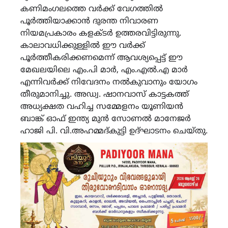
കണിമംഗലത്തെ വർക്ക് വേഗത്തിൽ
പൂർത്തിയാക്കാൻ ദുരന്ത നിവാരണ
നിയമപ്രകാരം കളക്ടർ ഉത്തരവിട്ടിരുന്നു.
കാലാവധിക്കുള്ളിൽ ഈ വർക്ക്
പൂർത്തീകരിക്കണമെന്ന് ആവശ്യപ്പെട്ട് ഈ
മേഖലയിലെ എം.പി മാർ, എം.എൽ.എ മാർ
എന്നിവർക്ക് നിവേദനം നൽകുവാനും യോഗം
തീരുമാനിച്ചു. അഡ്വ. ഷാനവാസ് കാട്ടകത്ത്
അധ്യക്ഷത വഹിച്ച സമ്മേളനം യൂണിയൻ
ബാങ്ക് ഓഫ് ഇന്ത്യ മുൻ സോണൽ മാനേജർ
ഹാജി പി. വി.അഹമ്മദ്കുട്ടി ഉദ്ഘാടനം ചെയ്തു.