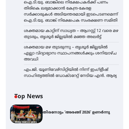
ഐ.ടി.യു. ബാങ്കിലെ നിക്ഷേപകർക്ക് പണം
തിരികെ ലഭ്യമാക്കാൻ കേന്ദ്ര-കേരള
സർക്കാരുകൾ അടിയന്തരമായി ഇടപെടണമെന്ന്
ഐ.ടി.യു. ബാങ്ക് നിക്ഷേപക സംരക്ഷണ സമിതി
ശക്തമായ കാറ്റിന് സാധ്യത – ആഗസ്റ്റ് 12 വരെ മഴ
തുടരും, തൃശൂർ ജില്ലയിൽ മഞ്ഞ അലർട്ട്
ശക്തമായ മഴ തുടരുന്നു – തൃശൂർ ജില്ലയിൽ
എല്ലാ വിദ്യാഭ്യാസ സ്ഥാപനങ്ങൾക്കും ശനിയാഴ്ച
അവധി
എം.ജി. യൂണിവേഴ്‌സിറ്റിയിൽ നിന്ന് ഇംഗ്ളീഷ്
സാഹിത്യത്തിൽ ഡോക്ടറേറ്റ് നേടിയ എൻ. ആര്യ
Top News
തിരനോട്ടം ‘അരങ്ങ് 2026’ ഉണർന്നു