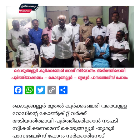
Facebook
WhatsApp
Twitter
Copy
Share
Link
കൊടുങ്ങല്ലൂർ മുതൽ കൂർക്കഞ്ചേരി വരെയുള്ള
റോഡിന്റെ കോൺക്രീറ്റ് വർക്ക്
അടിയന്തിരമായി പൂർത്തീകരിക്കാൻ നടപടി
സ്വീകരിക്കണമെന്ന് കൊടുങ്ങല്ലൂർ -തൃശൂർ
പാസഞ്ചേഴ്സ് ഫോറം സർക്കാരിനോട്