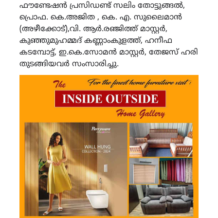
ഫൗണ്ടേഷൻ പ്രസിഡണ്ട് സലിം തോട്ടുങ്ങൽ,
പ്രൊഫ. കെ.അജിത , കെ. എ. സുലൈമാൻ
(അഴീക്കോട്),വി. ആർ.രഞ്ജിത്ത് മാസ്റ്റർ,
കുഞ്ഞുമുഹമ്മദ് കണ്ണാംകുളത്ത്, ഹനീഫ
കടമ്പോട്ട്, ഇ.കെ.സോമൻ മാസ്റ്റർ, തേജസ് ഹരി
തുടങ്ങിയവർ സംസാരിച്ചു.