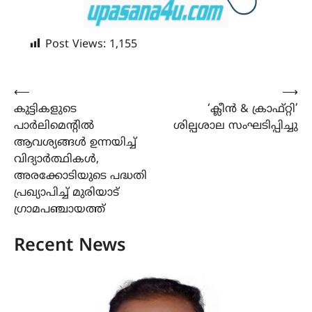
Post Views:
1,155
Post
⟵
⟶
കുട്ടികളുടെ
‘ക്ലീൻ & ക്രാഫ്റ്റി’
navigation
പാർലിമെന്റിൽ
ശില്പശാല സംഘടിപ്പിച്ചു
ആവശ്യങ്ങൾ ഉന്നയിച്ച്
വിദ്യാർത്ഥികൾ,
അരക്കോടിയുടെ പദ്ധതി
പ്രഖ്യാപിച്ച് മുരിയാട്
ഗ്രാമപഞ്ചായത്ത്
Recent News