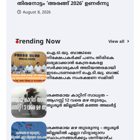
തിരനോട്ടം ‘അരങ്ങ് 2026’ ഉണർന്നു
ഐ
പ
August 8, 2026
ി
ക
ഐ.ടി.യു. ബാങ്കിലെ
ഇ
നിക്ഷേപകർക്ക് പണം തിരികെ
ലഭ്യമാക്കാൻ കേന്ദ്ര-കേരള
ന
സർക്കാരുകൾ അടിയന്തരമായി
ഇടപെടണമെന്ന് ഐ.ടി.യു. ബാങ്ക്
Trending Now
View all
നിക്ഷേപക സംരക്ഷണ സമിതി
ശക്തമായ കാറ്റിന് സാധ്യത –
ആഗസ്റ്റ് 12 വരെ മഴ തുടരും,
തൃശൂർ ജില്ലയിൽ മഞ്ഞ അലർട്ട്
ശക്തമായ മഴ തുടരുന്നു – തൃശൂർ
ജില്ലയിൽ എല്ലാ വിദ്യാഭ്യാസ
സ്ഥാപനങ്ങൾക്കും ശനിയാഴ്ച
അവധി
എം.ജി. യൂണിവേഴ്‌സിറ്റിയിൽ നിന്ന്
ഇംഗ്ളീഷ് സാഹിത്യത്തിൽ