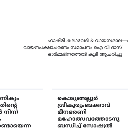
ഹാഷ്മി കലാവേദി & വായനശാല
വായനപക്ഷാചരണം സമാപനം ഐ വി ദാസ്
ഓർമ്മദിനത്തോട് കൂടി ആചരിച്ചു
ിക്യം
കൊടുങ്ങല്ലൂർ
തിൻ്റെ
ശ്രീകുരുംബക്കാവ്
നിന്ന്
മീനഭരണി
ക
മഹോത്സവത്തോടനു
കണ്ടായെന്ന
ബന്ധിച്ച് സോഷ്യൽ