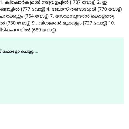
 കിഷോർകുമാർ നടുവളപ്പിൽ ( 787 വോട്ട്) 2. ഇ
ട്ടിൽ (777 വോട്ട്) 4. ബോസ് തണ്ടാശ്ശേരി (770 വോട്ട്)
 ചെറാക്കുളം (754 വോട്ട്) 7. സോമസുന്ദരൻ കൊളത്തു
 (730 വോട്ട്) 9 . വിശ്വഭരൻ മുക്കുളം (727 വോട്ട്) 10.
ിടികപറമ്പിൽ (689 വോട്ട്)
് ഫോളോ ചെയ്യൂ …