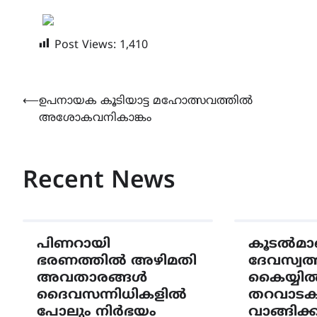
Post Views:
1,410
Post
⟵
ഉപനായക കൂടിയാട്ട മഹോത്സവത്തിൽ
അശോകവനികാങ്കം
navigation
Recent News
പിണറായി
കൂടൽമാണ
ഭരണത്തിൽ അഴിമതി
ദേവസ്വത്
അവതാരങ്ങൾ
കൈയ്യിൽ 
ദൈവസന്നിധികളിൽ
തറവാട
പോലും നിർഭയം
വാങ്ങിക്