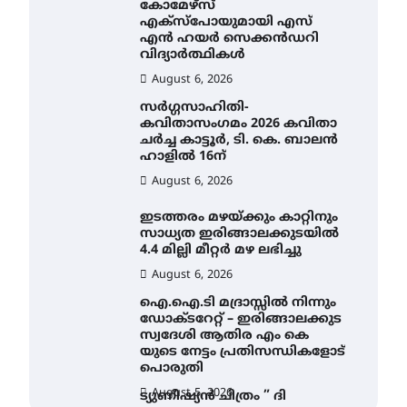
കോമേഴ്സ്
എക്സ്പോയുമായി എസ്
എൻ ഹയർ സെക്കൻഡറി
വിദ്യാർത്ഥികൾ
August 6, 2026
സർഗ്ഗസാഹിതി-
കവിതാസംഗമം 2026 കവിതാ
ചർച്ച കാട്ടൂർ, ടി. കെ. ബാലൻ
ഹാളിൽ 16ന്
August 6, 2026
ഇടത്തരം മഴയ്ക്കും കാറ്റിനും
സാധ്യത ഇരിങ്ങാലക്കുടയിൽ
4.4 മില്ലി മീറ്റർ മഴ ലഭിച്ചു
August 6, 2026
ഐ.ഐ.ടി മദ്രാസ്സിൽ നിന്നും
ഡോക്ടറേറ്റ് – ഇരിങ്ങാലക്കുട
സ്വദേശി ആതിര എം കെ
യുടെ നേട്ടം പ്രതിസന്ധികളോട്
പൊരുതി
August 5, 2026
ട്യുണീഷ്യൻ ചിത്രം ” ദി