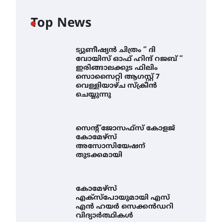
Top News
ട്യുണീഷ്യൻ ചിത്രം ” ദി
വോയിസ് ഓഫ് ഹിന്ദ് റജബ് ”
ഇരിങ്ങാലക്കുട ഫിലിം
സൊസൈറ്റി ആഗസ്റ്റ് 7
വെള്ളിയാഴ്ച സ്‌ക്രീൻ
ചെയ്യുന്നു
സെന്റ് ജോസഫ്സ് കോളജ്
കോമേഴ്‌സ്
അസോസിയേഷന്
തുടക്കമായി
കോമേഴ്സ്
എക്സ്പോയുമായി എസ്
എൻ ഹയർ സെക്കൻഡറി
വിദ്യാർത്ഥികൾ