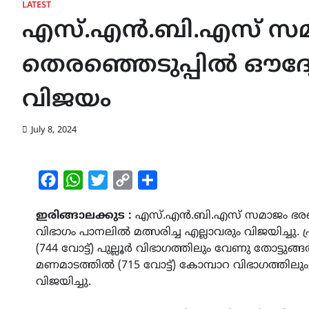
LATEST
എസ്.എൻ.ബി.എസ് സ
തെരഞ്ഞെടുപ്പിൽ ഔദ്യ
വിജയം
July 8, 2024
Facebook
WhatsApp
Twitter
Copy
Share
Link
ഇരിങ്ങാലക്കുട :
എസ്.എൻ.ബി.എസ് സമാജം ഭരണസ
വിഭാഗം പാനലിൽ മത്സരിച്ച എല്ലാവരും വിജയിച്ചു
(744 വോട്ട്) പുല്ലൂർ വിഭാഗത്തിലും വേണു തോട്ടുങ
മണമാടത്തിൽ (715 വോട്ട്) കോമ്പാറ വിഭാഗത്തിലും
വിജയിച്ചു.