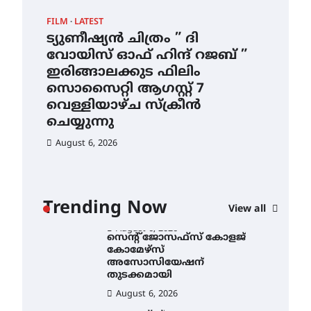
ഇടത്തരം മഴയ്ക്കും കാറ്റിനും
FILM
LATEST
CAM
സാധ്യത ഇരിങ്ങാലക്കുടയിൽ
4.4 മില്ലി മീറ്റർ മഴ ലഭിച്ചു
ട്യുണീഷ്യൻ ചിത്രം ” ദി
സെ
വോയിസ് ഓഫ് ഹിന്ദ് റജബ് ”
ക
August 6, 2026
ഇരിങ്ങാലക്കുട ഫിലിം
തു
ഐ.ഐ.ടി മദ്രാസ്സിൽ നിന്നും
സൊസൈറ്റി ആഗസ്റ്റ് 7
ഡോക്ടറേറ്റ് – ഇരിങ്ങാലക്കുട
Au
സ്വദേശി ആതിര എം കെ
വെള്ളിയാഴ്ച സ്‌ക്രീൻ
യുടെ നേട്ടം പ്രതിസന്ധികളോട്
ചെയ്യുന്നു
പൊരുതി
August 6, 2026
August 5, 2026
ട്യുണീഷ്യൻ ചിത്രം ” ദി
വോയിസ് ഓഫ് ഹിന്ദ് റജബ് ”
ഇരിങ്ങാലക്കുട ഫിലിം
സൊസൈറ്റി ആഗസ്റ്റ് 7
ാ
വെള്ളിയാഴ്ച സ്‌ക്രീൻ
Trending Now
View all
ചെയ്യുന്നു
ൻ
August 6, 2026
സെന്റ് ജോസഫ്സ് കോളജ്
കോമേഴ്‌സ്
അസോസിയേഷന്
തുടക്കമായി
August 6, 2026