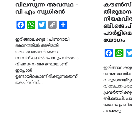
വിലസുന്ന അവസ്ഥ –
കൗൺസ
വി എം സുധീരൻ
തീരുമാന
നിയമവിരു
Facebook
WhatsApp
Twitter
Copy
Share
ബി.ജെ.പ
Link
പാർളിമെൻ്
ഇരിങ്ങാലക്കുട : പിണറായി
യോഗം
ഭരണത്തിൽ അഴിമതി
അവതാരങ്ങൾ ദൈവ
Faceboo
Wha
സന്നിധികളിൽ പോലും നിർഭയം
വിലസുന്ന അവസ്ഥയാണ്
ഇരിങ്ങാലക്കുട
ഇപ്പോൾ
നഗരസഭ തികച്
ഉണ്ടായികൊണ്ടിരിക്കുന്നതെന്ന്
വിരുദ്ധമായിട്ടു
കെപിസിസി…
വിവേചനപരമായ
പ്രവർത്തിക്കു
ബി.ജെ.പി. പാർ
യോഗം പ്രസ
പറഞ്ഞു.…