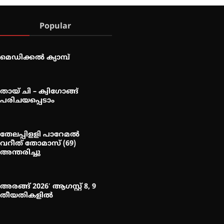
Popular
മെഡിക്കൽ ക്യാമ്പ്
തായ് ചി – ക്വിഗോങ്ങ്
പരിചയപ്പെടാം
തേലപ്പിളളി പാറേമൽ
വറീത് തോമാസ് (69)
അന്തരിച്ചു
അരങ്ങ് 2026′ ആഗസ്റ്റ് 8, 9
തീയതികളിൽ