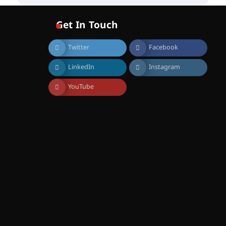
വോയിസ് ഓഫ് ഹിന്ദ് റജബ് ”
ഇരിങ്ങാലക്കുട ഫിലിം
സൊസൈറ്റി ആഗസ്റ്റ് 7
Get In Touch
വെള്ളിയാഴ്ച സ്‌ക്രീൻ
ചെയ്യുന്നു
Twitter
Facebook
August 6, 2026
സെന്റ് ജോസഫ്സ് കോളജ്
LinkedIn
Instagram
കോമേഴ്‌സ്
അസോസിയേഷന്
തുടക്കമായി
YouTube
August 6, 2026
കോമേഴ്സ്
എക്സ്പോയുമായി എസ്
എൻ ഹയർ സെക്കൻഡറി
വിദ്യാർത്ഥികൾ
August 6, 2026
സർഗ്ഗസാഹിതി-
കവിതാസംഗമം 2026 കവിതാ
ചർച്ച കാട്ടൂർ, ടി. കെ. ബാലൻ
ഹാളിൽ 16ന്
August 6, 2026