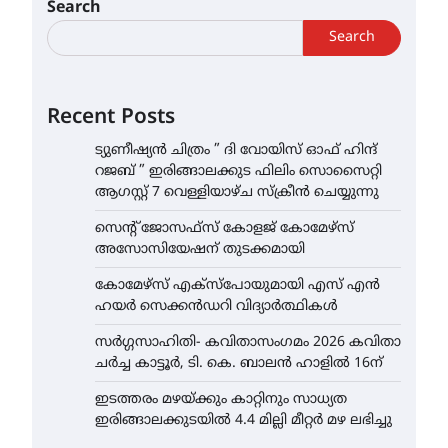
Search
Search
Recent Posts
ട്യുണീഷ്യൻ ചിത്രം ” ദി വോയിസ് ഓഫ് ഹിന്ദ്
റജബ് ” ഇരിങ്ങാലക്കുട ഫിലിം സൊസൈറ്റി
ആഗസ്റ്റ് 7 വെള്ളിയാഴ്ച സ്‌ക്രീൻ ചെയ്യുന്നു
സെന്റ് ജോസഫ്സ് കോളജ് കോമേഴ്‌സ്
അസോസിയേഷന് തുടക്കമായി
കോമേഴ്സ് എക്സ്പോയുമായി എസ് എൻ
ഹയർ സെക്കൻഡറി വിദ്യാർത്ഥികൾ
സർഗ്ഗസാഹിതി- കവിതാസംഗമം 2026 കവിതാ
ചർച്ച കാട്ടൂർ, ടി. കെ. ബാലൻ ഹാളിൽ 16ന്
ഇടത്തരം മഴയ്ക്കും കാറ്റിനും സാധ്യത
ഇരിങ്ങാലക്കുടയിൽ 4.4 മില്ലി മീറ്റർ മഴ ലഭിച്ചു