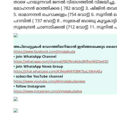
താഴെ പറയുന്നവർ ജനൽ വിഭാഗത്തിൽ വിജയിച്ചു. 1.
മോഹനൻ മഠത്തിക്കര ( 782 വോട്ട്) 3. ഷിജിൻ തവരങ്ങാ
5. രാമാനന്ദൻ ചെറാക്കുളം (754 വോട്ട്) 6. സുനിൽ
പറമ്പിൽ ( 737 വോട്ട്) 8 . സുരേഷ് ബാബു കുവ്വകാട്ടിൽ
സുരേന്ദ്രൻ ചാണാടിക്കൽ (712 വോട്ട്) 11. സുനിൽ പ
അപ്ഡേറ്റുകൾ വേഗത്തിലറിയാൻ ഇരിങ്ങാലക്കുട ലൈവ
https://www.facebook.com/irinjalakuda
▪
join WhatsApp Channel
https://whatsapp.com/channel/0029Va4ic6cBKfhytWZQed3O
▪
join WhatsApp News Group
https://chat.whatsapp.com/K3Ng4NRYDBR7baLXByhAEa
▪
subscribe YouTube channel
https://www.youtube.com/@irinjalakudanews
▪
follow Instagram
https://www.instagram.com/irinjalakudalive