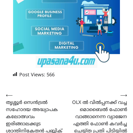
Post Views:
566
Post
⟵
⟶
തൃശ്ശൂർ സെൻട്രൽ
OLX ൽ വിൽപ്പനക്ക് വച്ച
navigation
സഹോദയ അദ്ധ്യാപക
മൊബൈൽ ഫോൺ
കലോത്സവം
വാങ്ങാനെന്ന വ്യാജേന
ഇരിങ്ങാലക്കുട
എത്തി ഫോൺ കവർച്ച
ശാന്തിനികേതൻ പബ്ലിക്
ചെയ്ത പ്രതി പിടിയിൽ