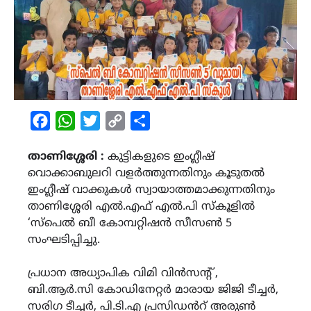
Facebook
WhatsApp
Twitter
Copy
Share
Link
താണിശ്ശേരി :
കുട്ടികളുടെ ഇംഗ്ലീഷ്
വൊക്കാബുലറി വളർത്തുന്നതിനും കൂടുതൽ
ഇംഗ്ലീഷ് വാക്കുകൾ സ്വായാത്തമാക്കുന്നതിനും
താണിശ്ശേരി എൽ.എഫ് എൽ.പി സ്കൂളിൽ
‘സ്പെൽ ബീ കോമ്പറ്റിഷൻ സീസൺ 5
സംഘടിപ്പിച്ചു.
പ്രധാന അധ്യാപിക വിമി വിൻസൻ്റ് ,
ബി.ആർ.സി കോഡിനേറ്റർ മാരായ ജിജി ടീച്ചർ,
സരിഗ ടീച്ചർ, പി.ടി.എ പ്രസിഡൻറ് അരുൺ