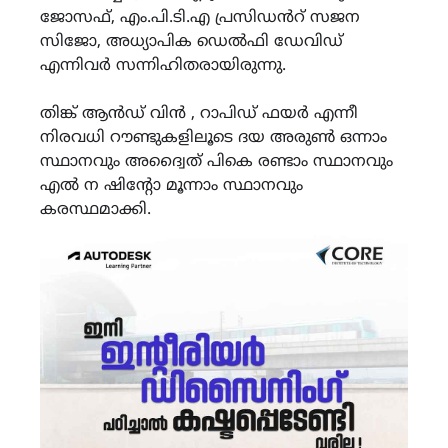
ജോസഫ്, എം.പി.ടി.എ പ്രസിഡൻറ് സജന
സിജോ, അധ്യാപിക ഡെൽഫി ഡേവിഡ്
എന്നിവർ സന്നിഹിതരായിരുന്നു.
തിങ്ക് ആൻഡ് വിൻ , റാപിഡ് ഫയർ എന്നീ
നിരവധി റൗണ്ടുകളിലൂടെ ദയ അരുൺ ഒന്നാം
സ്ഥാനവും അദ്വൈത് പികെ രണ്ടാം സ്ഥാനവും
എൽ ന ഷിന്റോ മൂന്നാം സ്ഥാനവും
കരസ്ഥമാക്കി.