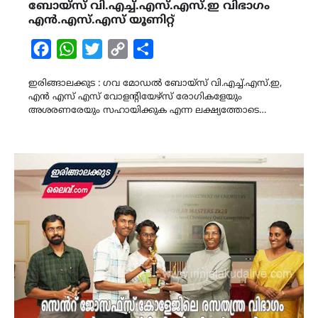
ബോയ്സ് വി.എച്ച്.എസ്.എസ്.ഇ വിഭാഗം
എൻ.എസ്.എസ് യൂണിറ്റ്
Facebook
WhatsApp
Twitter
Copy
Share
Link
ഇരിങ്ങാലക്കുട : ഗവ മോഡൽ ബോയ്സ് വി.എച്ച്.എസ്.ഇ,
എൻ എസ് എസ് വോളൻ്റിയേഴ്സ് രോഗികളേയും
അശരണരേയും സഹായിക്കുക എന്ന ലക്ഷ്യത്തോടെ…