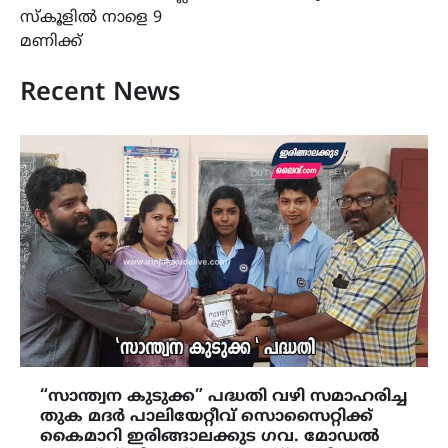
സ്കൂളിൽ നാളെ 9
മണിക്ക്
Recent News
“സാന്ത്വന കുടുക്ക” പദ്ധതി വഴി സമാഹരിച്ച
തുക മദർ പാലിയേറ്റീവ് സൊസൈറ്റിക്ക്
കൈമാറി ഇരിങ്ങാലക്കുട ഗവ. മോഡൽ