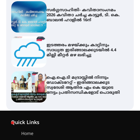
ഇടത്തരം മഴയ്ക്കും കാറ്റിനും
സാധ്യത ഇരിങ്ങാലക്കുടയിൽ 4.4
മില്ലി മീറ്റർ മഴ ലഭിച്ചു
ഐ.ഐ.ടി മദ്രാസ്സിൽ നിന്നും
ഡോക്ടറേറ്റ് – ഇരിങ്ങാലക്കുട
സ്വദേശി ആതിര എം കെ യുടെ
നേട്ടം പ്രതിസന്ധികളോട് പൊരുതി
ട്യുണീഷ്യൻ ചിത്രം ” ദി വോയിസ്
ഓഫ് ഹിന്ദ് റജബ് ” ഇരിങ്ങാലക്കുട
ഫിലിം സൊസൈറ്റി ആഗസ്റ്റ് 7
വെള്ളിയാഴ്ച സ്‌ക്രീൻ ചെയ്യുന്നു
സെന്റ് ജോസഫ്സ് കോളജ്
കോമേഴ്‌സ് അസോസിയേഷന്
Quick Links
തുടക്കമായി
Home