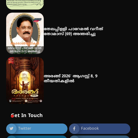
തേലപ്പിളളി പാറേമൽ വറീത്
തോമാസ് (69) അന്തരിച്ചു
അരങ്ങ് 2026′ ആഗസ്റ്റ് 8, 9
തീയതികളിൽ
Get In Touch
Twitter
Facebook