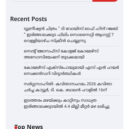
Recent Posts
ട്യുണീഷ്യൻ ചിത്രം ” ദി വോയിസ് ഓഫ് ഹിന്ദ് റജബ്
” ഇരിങ്ങാലക്കുട ഫിലിം സൊസൈറ്റി ആഗസ്റ്റ് 7
വെള്ളിയാഴ്ച സ്‌ക്രീൻ ചെയ്യുന്നു
സെന്റ് ജോസഫ്സ് കോളജ് കോമേഴ്‌സ്
അസോസിയേഷന് തുടക്കമായി
കോമേഴ്സ് എക്സ്പോയുമായി എസ് എൻ ഹയർ
സെക്കൻഡറി വിദ്യാർത്ഥികൾ
സർഗ്ഗസാഹിതി- കവിതാസംഗമം 2026 കവിതാ
ചർച്ച കാട്ടൂർ, ടി. കെ. ബാലൻ ഹാളിൽ 16ന്
ഇടത്തരം മഴയ്ക്കും കാറ്റിനും സാധ്യത
ഇരിങ്ങാലക്കുടയിൽ 4.4 മില്ലി മീറ്റർ മഴ ലഭിച്ചു
Top News