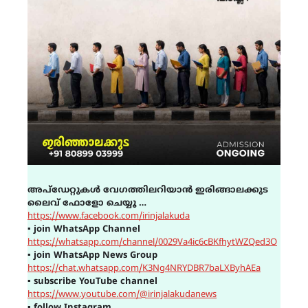
അപ്ഡേറ്റുകൾ വേഗത്തിലറിയാൻ ഇരിങ്ങാലക്കുട
ലൈവ് ഫോളോ ചെയ്യൂ …
https://www.facebook.com/irinjalakuda
▪
join WhatsApp Channel
https://whatsapp.com/channel/0029Va4ic6cBKfhytWZQed3O
▪
join WhatsApp News Group
https://chat.whatsapp.com/K3Ng4NRYDBR7baLXByhAEa
▪
subscribe YouTube channel
https://www.youtube.com/@irinjalakudanews
▪
follow Instagram