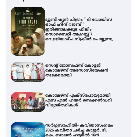
ട്യുണീഷ്യൻ ചിത്രം ” ദി വോയിസ്
ഓഫ് ഹിന്ദ് റജബ് ”
ഇരിങ്ങാലക്കുട ഫിലിം
സൊസൈറ്റി ആഗസ്റ്റ് 7
വെള്ളിയാഴ്ച സ്‌ക്രീൻ ചെയ്യുന്നു
സെന്റ് ജോസഫ്സ് കോളജ്
കോമേഴ്‌സ് അസോസിയേഷന്
തുടക്കമായി
കോമേഴ്സ് എക്സ്പോയുമായി
എസ് എൻ ഹയർ സെക്കൻഡറി
വിദ്യാർത്ഥികൾ
സർഗ്ഗസാഹിതി- കവിതാസംഗമം
2026 കവിതാ ചർച്ച കാട്ടൂർ, ടി.
കെ. ബാലൻ ഹാളിൽ 16ന്