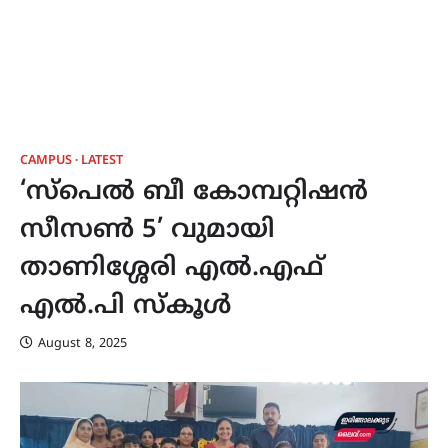
CAMPUS
LATEST
‘സ്പെൽ ബീ കോമ്പറ്റിഷൻ
സീസൺ 5’ വുമായി
താണിശ്ശേരി എൽ.എഫ്
എൽ.പി സ്കൂൾ
August 8, 2025