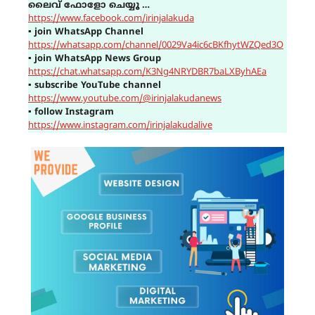
ലൈവ് ഫോളോ ചെയ്യൂ …
https://www.facebook.com/irinjalakuda
▪
join WhatsApp Channel
https://whatsapp.com/channel/0029Va4ic6cBKfhytWZQed3O
▪
join WhatsApp News Group
https://chat.whatsapp.com/K3Ng4NRYDBR7baLXByhAEa
▪
subscribe YouTube channel
https://www.youtube.com/@irinjalakudanews
▪
follow Instagram
https://www.instagram.com/irinjalakudalive