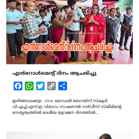
എൻറോൾമെൻ്റ് ദിനം ആചരിച്ചു
Facebook
WhatsApp
Twitter
Copy
Share
Link
ഇരിങ്ങാലക്കുട : ഗവ. മോഡൽ ബോയ്സ് സ്കൂൾ
വി.എച്ച്.എസ്.ഇ വിഭാഗം നാഷണൽ സർവീസ് സ്കീമിൻ്റെ
നേതൃത്വത്തിൽ ദേശീയ യുവജന ദിനത്തിൽ…