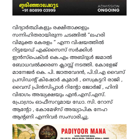
വിദ്യാർത്ഥികളും രക്ഷിതാക്കളും
സന്നിഹിതരായിരുന്ന ചടങ്ങിൽ “ലഹരി
വിമുക്ത കേരളം ” എന്ന വിഷയത്തിൽ
റിട്ടയേഡ് എക്സൈസ് സർക്കിൾ
ഇൻസ്പെക്ടർ കെ.എം അബ്ദുൾ ജമാൽ
ബോധവൽക്കരണ ക്ലാസ്സ് നടത്തി. കോളേജ്
മാനേജർ കെ. പി. ജാതവേദൻ, പി.ടി.എ വൈസ്
പ്രസിഡന്റ് കിഷോർ കുമാർ , സെക്രട്ടറി രാജി ,
വൈസ് പ്രിൻസിപ്പാൾ റിന്റോ ജോർജ് , ഹിന്ദി
വിഭാഗം അദ്ധ്യക്ഷയും എൻ.എസ്.എസ്.
പ്രോഗ്രാം ഓഫീസറുമായ ഡോ. സി. റോസ്
ആന്റോ , കോമേഴ്സ് അദ്ധ്യാപിക നേഹ
ആന്റണി എന്നിവർ സംസാരിച്ചു.