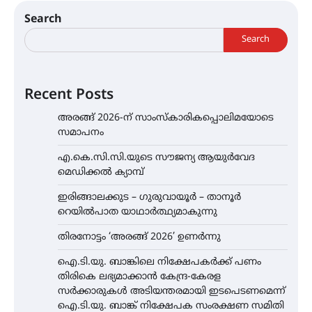
Search
Search
Recent Posts
അരങ്ങ് 2026-ന് സാംസ്കാരികപ്പൊലിമയോടെ
സമാപനം
എ.കെ.സി.സി.യുടെ സൗജന്യ ആയുർവേദ
മെഡിക്കൽ ക്യാമ്പ്
ഇരിങ്ങാലക്കുട – ഗുരുവായൂർ – താനൂർ
റെയിൽപാത യാഥാർത്ഥ്യമാകുന്നു
തിരനോട്ടം ‘അരങ്ങ് 2026’ ഉണർന്നു
ഐ.ടി.യു. ബാങ്കിലെ നിക്ഷേപകർക്ക് പണം
തിരികെ ലഭ്യമാക്കാൻ കേന്ദ്ര-കേരള
സർക്കാരുകൾ അടിയന്തരമായി ഇടപെടണമെന്ന്
ഐ.ടി.യു. ബാങ്ക് നിക്ഷേപക സംരക്ഷണ സമിതി