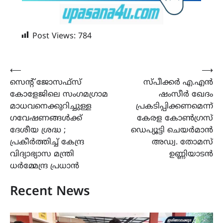
Post Views:
784
Post
⟵
⟶
സെന്റ് ജോസഫ്സ്
സ്പീക്കർ എ.എൻ
navigation
കോളേജിലെ സംഗമഗ്രാമ
ഷംസീർ ഖേദം
മാധവനെക്കുറിച്ചുള്ള
പ്രകടിപ്പിക്കണമെന്ന്
ഗവേഷണങ്ങൾക്ക്
കേരള കോൺഗ്രസ്
ദേശീയ ശ്രദ്ധ ;
ഡെപ്യൂട്ടി ചെയർമാൻ
പ്രകീർത്തിച്ച് കേന്ദ്ര
അഡ്വ. തോമസ്
വിദ്യാഭ്യാസ മന്ത്രി
ഉണ്ണിയാടൻ
ധർമ്മേന്ദ്ര പ്രധാൻ
Recent News