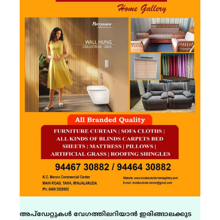
അപ്ഡേറ്റുകൾ വേഗത്തിലറിയാൻ ഇരിങ്ങാലക്കുട