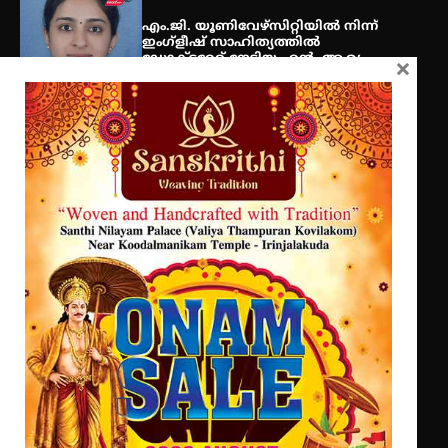
തൃശൂർ ജില്ലയിൽ മഞ്ഞ അലർട്ട്
എം.ജി. യൂണിവേഴ്‌സിറ്റിയിൽ നിന്ന്
ഇംഗ്ളീഷ് സാഹിത്യത്തിൽ
ഡോക്ടറേറ്റ് നേടിയ എൻ. ആര്യ
×
ട്യുണീഷ്യൻ ചിത്രം ” ദി വോയിസ്
ഓഫ് ഹിന്ദ് റജബ് ” ഇരിങ്ങാലക്കുട
ഫിലിം സൊസൈറ്റി ആഗസ്റ്റ് 7
വെള്ളിയാഴ്ച സ്‌ക്രീൻ ചെയ്യുന്നു
സെന്റ് ജോസഫ്സ് കോളജ്
കോമേഴ്‌സ് അസോസിയേഷന്
തുടക്കമായി
Get In Touch