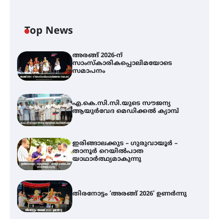
Top News
അരങ്ങ് 2026-ന്
സാംസ്കാരികപ്പൊലിമയോടെ
സമാപനം
എ.കെ.സി.സി.യുടെ സൗജന്യ
ആയുർവേദ മെഡിക്കൽ ക്യാമ്പ്
ഇരിങ്ങാലക്കുട – ഗുരുവായൂർ –
താനൂർ റെയിൽപാത
യാഥാർത്ഥ്യമാകുന്നു
തിരനോട്ടം ‘അരങ്ങ് 2026’ ഉണർന്നു
എ.കെ.സി.സി.യുടെ സൗജന്യ