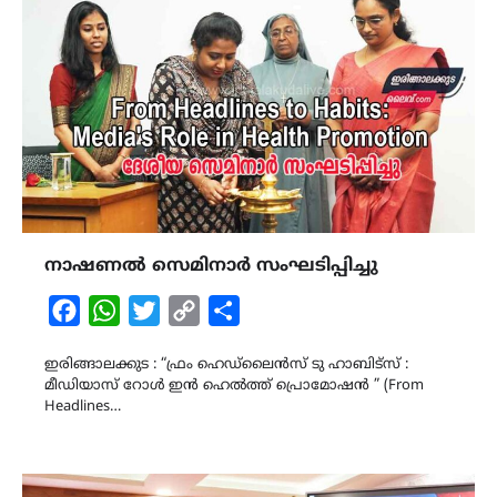
നാഷണൽ സെമിനാർ സംഘടിപ്പിച്ചു
Facebook
WhatsApp
Twitter
Copy
Share
Link
ഇരിങ്ങാലക്കുട : “ഫ്രം ഹെഡ്ലൈൻസ് ടു ഹാബിട്സ് :
മീഡിയാസ്‌ റോൾ ഇൻ ഹെൽത്ത്‌ പ്രൊമോഷൻ ” (From
Headlines…