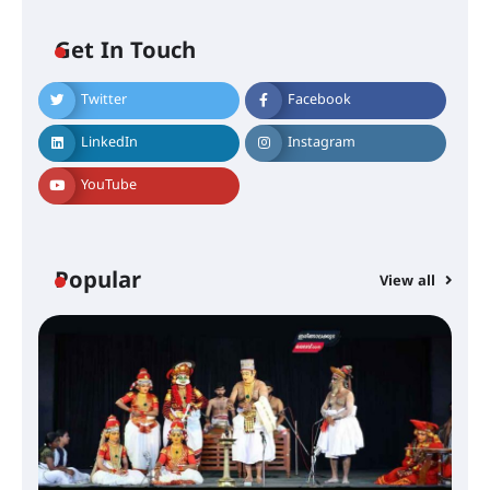
ആയുർവേദ മെഡിക്കൽ ക്യാമ്പ്
Get In Touch
ഇരിങ്ങാലക്കുട – ഗുരുവായൂർ –
Twitter
Facebook
താനൂർ റെയിൽപാത
യാഥാർത്ഥ്യമാകുന്നു
LinkedIn
Instagram
YouTube
തിരനോട്ടം ‘അരങ്ങ് 2026’ ഉണർന്നു
Popular
View all
ഐ.ടി.യു. ബാങ്കിലെ
നിക്ഷേപകർക്ക് പണം തിരികെ
ലഭ്യമാക്കാൻ കേന്ദ്ര-കേരള
സർക്കാരുകൾ അടിയന്തരമായി
ഇടപെടണമെന്ന് ഐ.ടി.യു. ബാങ്ക്
നിക്ഷേപക സംരക്ഷണ സമിതി
ശക്തമായ കാറ്റിന് സാധ്യത –
ആഗസ്റ്റ് 12 വരെ മഴ തുടരും,