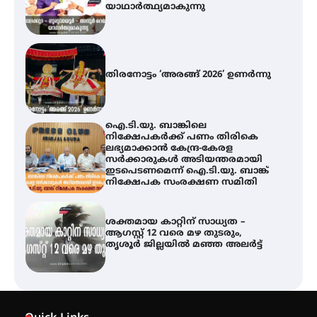
ഐ.ടി.യു. ബാങ്കിലെ
നിക്ഷേപകർക്ക് പണം തിരികെ
ലഭ്യമാക്കാൻ കേന്ദ്ര-കേരള
സർക്കാരുകൾ അടിയന്തരമായി
ഇടപെടണമെന്ന് ഐ.ടി.യു. ബാങ്ക്
നിക്ഷേപക സംരക്ഷണ സമിതി
ശക്തമായ കാറ്റിന് സാധ്യത –
ആഗസ്റ്റ് 12 വരെ മഴ തുടരും,
തൃശൂർ ജില്ലയിൽ മഞ്ഞ അലർട്ട്
അരങ്ങ് 2026-ന്
സാംസ്കാരികപ്പൊലിമയോടെ
സമാപനം
എ.കെ.സി.സി.യുടെ സൗജന്യ