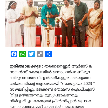
Facebook
WhatsApp
Twitter
Copy
Share
Link
ഇരിങ്ങാലക്കുട :
തരണനെല്ലൂർ ആർട്സ് &
സയൻസ് കോളേജിൽ ഒന്നാം വർഷ ബിരുദ
ബിരുദാനന്തര വിദ്യാർത്ഥികളുടെ അദ്ധ്യയന
വർഷത്തിന്‍റെ ആരംഭമായി “സാദ്ധ്യായം 2023 ”
സംഘടിപ്പിച്ചു. ജേക്കബ് തോമസ് ഐ.പി.എസ്
(റിട്ട) ഉദ്ഘാടനവും മുഖ്യപ്രഭാഷണവും
നിർവ്വഹിച്ചു. കോളേജ് പ്രിൻസിപ്പാൾ പ്രൊഫ.
കെ എം.അഹമ്മദ് ചടങ്ങിൽ അദ്ധ്യക്ഷത