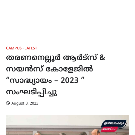
CAMPUS
LATEST
തരണനെല്ലൂർ ആർട്സ് &
സയൻസ് കോളേജിൽ
“സാദ്ധ്യായം – 2023 ”
സംഘടിപ്പിച്ചു
August 3, 2023