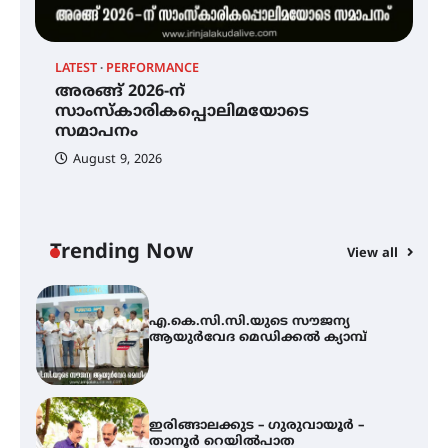
തൃശൂർ ജില്ലയിൽ മഞ്ഞ അലർട്ട്
LATEST
PERFORMANCE
H
അരങ്ങ് 2026-ന്
അരങ്ങ് 2026-ന്
സാംസ്കാരികപ്പൊലിമയോടെ
എ
സാംസ്കാരികപ്പൊലിമയോടെ
സമാപനം
ആ
സമാപനം
August 9, 2026
എ.കെ.സി.സി.യുടെ സൗജന്യ
ആയുർവേദ മെഡിക്കൽ ക്യാമ്പ്
Trending Now
View all
ഇരിങ്ങാലക്കുട – ഗുരുവായൂർ –
താനൂർ റെയിൽപാത
യാഥാർത്ഥ്യമാകുന്നു
തിരനോട്ടം ‘അരങ്ങ് 2026’ ഉണർന്നു