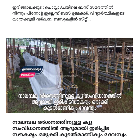
Link
ഇരിങ്ങാലക്കുട : ചൊവ്വാഴ്ചയിലെ ബസ് സമരത്തിൽ
നിന്നും പിന്നോട്ട് ഇല്ലെന്ന് ബസ് ഉടമകൾ. വിദ്യാർത്ഥികളുടെ
യാത്രക്കൂലി വർദ്ധന, ബസുകളിൽ സീറ്റ്…
നാലമ്പല ദർശനത്തിനുള്ള ക്യൂ
സംവിധാനത്തിൽ ആദ്യമായി ഇരിപ്പിട
സൗകര്യം ഒരുക്കി കൂടൽമാണിക്യം ദേവസ്വം