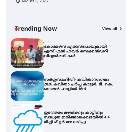
August 6, 2026
സെന്റ് ജോസഫ്സ് കോളജ്
കോമേഴ്‌സ് അസോസിയേഷന്
തുടക്കമായി
Trending Now
View all
കോമേഴ്സ് എക്സ്പോയുമായി
എസ് എൻ ഹയർ സെക്കൻഡറി
വിദ്യാർത്ഥികൾ
സർഗ്ഗസാഹിതി- കവിതാസംഗമം
2026 കവിതാ ചർച്ച കാട്ടൂർ, ടി. കെ.
ബാലൻ ഹാളിൽ 16ന്
ഇടത്തരം മഴയ്ക്കും കാറ്റിനും
സാധ്യത ഇരിങ്ങാലക്കുടയിൽ 4.4
മില്ലി മീറ്റർ മഴ ലഭിച്ചു