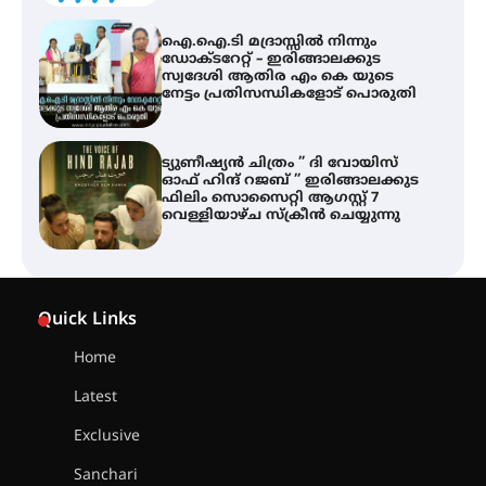
ഐ.ഐ.ടി മദ്രാസ്സിൽ നിന്നും
ഡോക്ടറേറ്റ് – ഇരിങ്ങാലക്കുട
സ്വദേശി ആതിര എം കെ യുടെ
നേട്ടം പ്രതിസന്ധികളോട് പൊരുതി
ട്യുണീഷ്യൻ ചിത്രം ” ദി വോയിസ്
ഓഫ് ഹിന്ദ് റജബ് ” ഇരിങ്ങാലക്കുട
ഫിലിം സൊസൈറ്റി ആഗസ്റ്റ് 7
വെള്ളിയാഴ്ച സ്‌ക്രീൻ ചെയ്യുന്നു
സെന്റ് ജോസഫ്സ് കോളജ്
കോമേഴ്‌സ് അസോസിയേഷന്
Quick Links
തുടക്കമായി
Home
Latest
കോമേഴ്സ് എക്സ്പോയുമായി
എസ് എൻ ഹയർ സെക്കൻഡറി
Exclusive
വിദ്യാർത്ഥികൾ
Sanchari