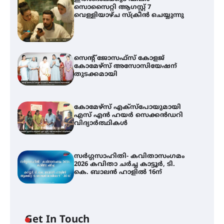
സൊസൈറ്റി ആഗസ്റ്റ് 7
വെള്ളിയാഴ്ച സ്‌ക്രീൻ ചെയ്യുന്നു
സെന്റ് ജോസഫ്സ് കോളജ്
കോമേഴ്‌സ് അസോസിയേഷന്
തുടക്കമായി
കോമേഴ്സ് എക്സ്പോയുമായി
എസ് എൻ ഹയർ സെക്കൻഡറി
വിദ്യാർത്ഥികൾ
സർഗ്ഗസാഹിതി- കവിതാസംഗമം
2026 കവിതാ ചർച്ച കാട്ടൂർ, ടി.
കെ. ബാലൻ ഹാളിൽ 16ന്
Get In Touch