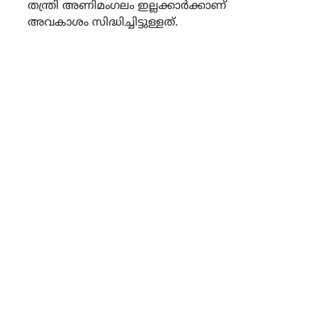
തന്ത്രി അണിമംഗലം ഇല്ലക്കാർക്കാണ്
അവകാശം സിദ്ധിച്ചിട്ടുള്ളത്.