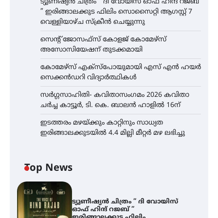
ട്യുണീഷ്യൻ ചിത്രം ” ദി വോയിസ് ഓഫ് ഹിന്ദ് റജബ്
” ഇരിങ്ങാലക്കുട ഫിലിം സൊസൈറ്റി ആഗസ്റ്റ് 7
വെള്ളിയാഴ്ച സ്‌ക്രീൻ ചെയ്യുന്നു
സെന്റ് ജോസഫ്സ് കോളജ് കോമേഴ്‌സ്
അസോസിയേഷന് തുടക്കമായി
കോമേഴ്സ് എക്സ്പോയുമായി എസ് എൻ ഹയർ
സെക്കൻഡറി വിദ്യാർത്ഥികൾ
സർഗ്ഗസാഹിതി- കവിതാസംഗമം 2026 കവിതാ
ചർച്ച കാട്ടൂർ, ടി. കെ. ബാലൻ ഹാളിൽ 16ന്
ഇടത്തരം മഴയ്ക്കും കാറ്റിനും സാധ്യത
ഇരിങ്ങാലക്കുടയിൽ 4.4 മില്ലി മീറ്റർ മഴ ലഭിച്ചു
Top News
ട്യുണീഷ്യൻ ചിത്രം ” ദി വോയിസ്
ഓഫ് ഹിന്ദ് റജബ് ”
ഇരിങ്ങാലക്കുട ഫിലിം