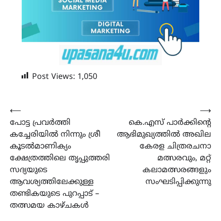
Post Views:
1,050
Post
⟵
⟶
പോട്ട പ്രവർത്തി
കെ.എസ് പാർക്കിൻ്റെ
navigation
കച്ചേരിയിൽ നിന്നും ശ്രീ
ആഭിമുഖ്യത്തിൽ അഖില
കൂടൽമാണിക്യം
കേരള ചിത്രരചനാ
ക്ഷേത്രത്തിലെ തൃപ്പുത്തരി
മത്സരവും, മറ്റ്
സദ്യയുടെ
കലാമത്സരങ്ങളും
ആവശ്യത്തിലേക്കുള്ള
സംഘടിപ്പിക്കുന്നു
തണ്ടികയുടെ പുറപ്പാട് –
തത്സമയ കാഴ്ചകൾ