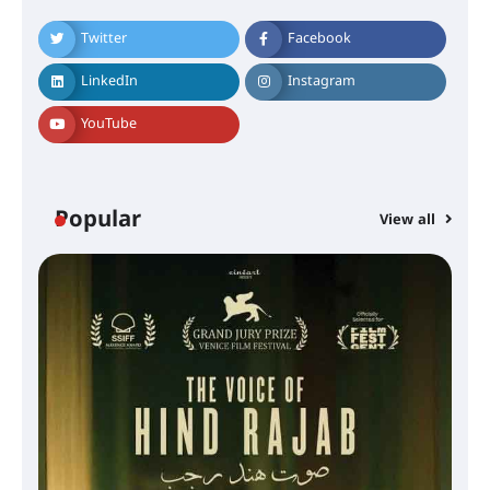
Twitter
Facebook
LinkedIn
Instagram
YouTube
Popular
View all
സെന്റ് ജോസഫ്സ് കോളജ്
കോമേഴ്‌സ് അസോസിയേഷന്
തുടക്കമായി
കോമേഴ്സ് എക്സ്പോയുമായി
എസ് എൻ ഹയർ സെക്കൻഡറി
വിദ്യാർത്ഥികൾ