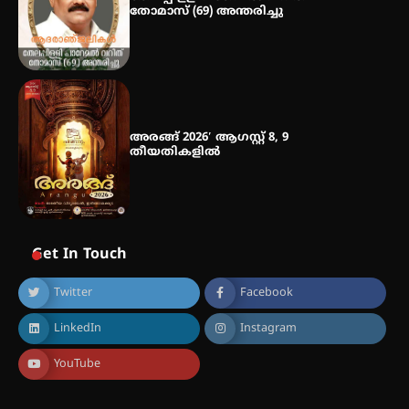
തോമാസ് (69) അന്തരിച്ചു
അരങ്ങ് 2026′ ആഗസ്റ്റ് 8, 9
തീയതികളിൽ
Get In Touch
Twitter
Facebook
LinkedIn
Instagram
YouTube