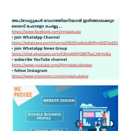
അപ്ഡേറ്റുകൾ വേഗത്തിലറിയാൻ ഇരിങ്ങാലക്കുട
ലൈവ് ഫോളോ ചെയ്യൂ …
https://www.facebook.com/irinjalakuda
▪
join WhatsApp Channel
https://whatsapp.com/channel/0029Va4ic6cBKfhytWZQed3O
▪
join WhatsApp News Group
https://chat.whatsapp.com/K3Ng4NRYDBR7baLXByhAEa
▪
subscribe YouTube channel
https://www.youtube.com/@irinjalakudanews
▪
follow Instagram
https://www.instagram.com/irinjalakudalive