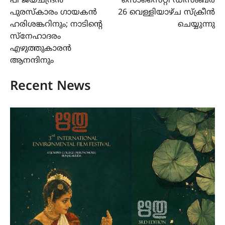
പി ജയചന്ദ്രൻ
സൊസൈറ്റി ഡിസംബർ
പുരസ്കാരം ഗായകൻ
26 വെള്ളിയാഴ്ച സ്ക്രീൻ
ഹരിശങ്കറിനും; നാടിന്റെ
ചെയ്യുന്നു
സ്നേഹാദരം
എഴുത്തുകാരൻ
ആനന്ദിനും
Recent News