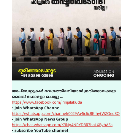
അപ്ഡേറ്റുകൾ വേഗത്തിലറിയാൻ ഇരിങ്ങാലക്കുട
ലൈവ് ഫോളോ ചെയ്യൂ …
https://www.facebook.com/irinjalakuda
▪
join WhatsApp Channel
https://whatsapp.com/channel/0029Va4ic6cBKfhytWZQed3O
▪
join WhatsApp News Group
https://chat.whatsapp.com/K3Ng4NRYDBR7baLXByhAEa
▪
subscribe YouTube channel