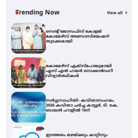
കോമേഴ്‌സ് അസോസിയേഷന്
തുടക്കമായി
Trending Now
View all
കോമേഴ്സ് എക്സ്പോയുമായി
എസ് എൻ ഹയർ സെക്കൻഡറി
വിദ്യാർത്ഥികൾ
സർഗ്ഗസാഹിതി- കവിതാസംഗമം
2026 കവിതാ ചർച്ച കാട്ടൂർ, ടി. കെ.
ബാലൻ ഹാളിൽ 16ന്
ഇടത്തരം മഴയ്ക്കും കാറ്റിനും
സാധ്യത ഇരിങ്ങാലക്കുടയിൽ 4.4
മില്ലി മീറ്റർ മഴ ലഭിച്ചു
ഐ.ഐ.ടി മദ്രാസ്സിൽ നിന്നും
ഡോക്ടറേറ്റ് – ഇരിങ്ങാലക്കുട