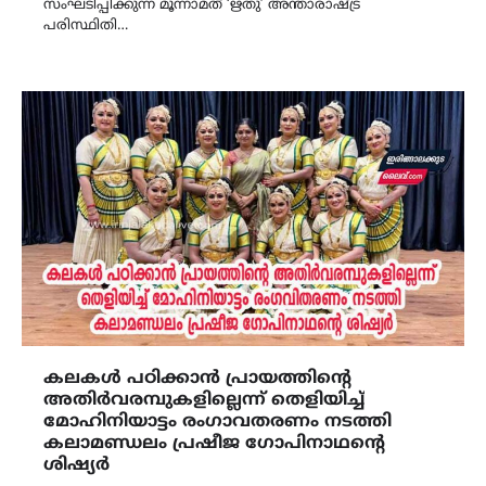
സംഘടിപ്പിക്കുന്ന മൂന്നാമത് ‘ഋതു’ അന്താരാഷ്ട്ര
പരിസ്ഥിതി…
കലകൾ പഠിക്കാൻ പ്രായത്തിന്റെ
അതിർവരമ്പുകളില്ലെന്ന് തെളിയിച്ച്
മോഹിനിയാട്ടം രംഗാവതരണം നടത്തി
കലാമണ്ഡലം പ്രഷീജ ഗോപിനാഥന്റെ
ശിഷ്യർ