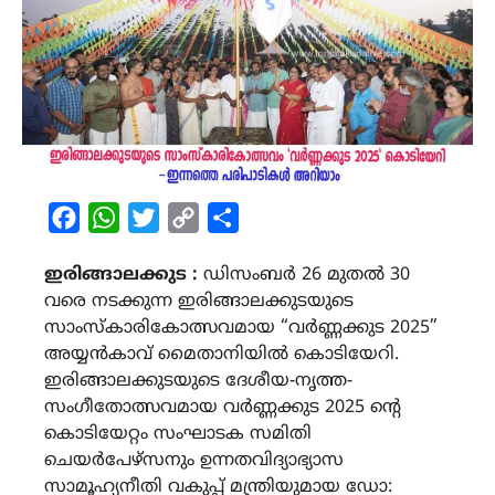
Facebook
WhatsApp
Twitter
Copy
Share
Link
ഇരിങ്ങാലക്കുട :
ഡിസംബർ 26 മുതൽ 30
വരെ നടക്കുന്ന ഇരിങ്ങാലക്കുടയുടെ
സാംസ്‌കാരികോത്സവമായ “വർണ്ണക്കുട 2025”
അയ്യൻകാവ് മൈതാനിയിൽ കൊടിയേറി.
ഇരിങ്ങാലക്കുടയുടെ ദേശീയ-നൃത്ത-
സംഗീതോത്സവമായ വർണ്ണക്കുട 2025 ന്റെ
കൊടിയേറ്റം സംഘാടക സമിതി
ചെയർപേഴ്സനും ഉന്നതവിദ്യാഭ്യാസ
സാമൂഹ്യനീതി വകുപ്പ് മന്ത്രിയുമായ ഡോ: