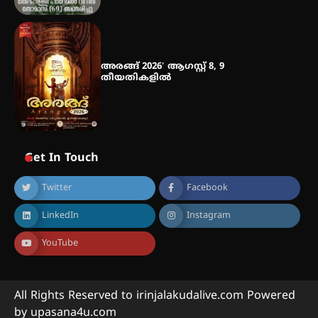
അരങ്ങ് 2026′ ആഗസ്റ്റ് 8, 9
തീയതികളിൽ
Get In Touch
Twitter
Facebook
LinkedIn
Instagram
YouTube
All Rights Reserved to irinjalakudalive.com Powered
by upasana4u.com