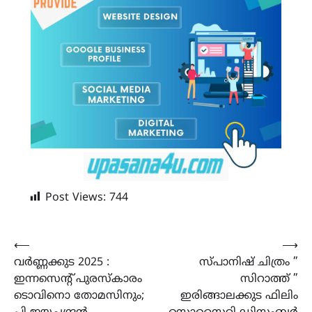
Post Views:
744
Post
⟵
⟶
വർണ്ണക്കുട 2025 :
സ്പാനിഷ് ചിത്രം ”
navigation
ഇന്നസെൻ്റ് പുരസ്‌കാരം
സിറാത്ത് ”
ടൊവിനൊ തോമസിനും;
ഇരിങ്ങാലക്കുട ഫിലിം