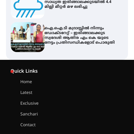
സ്വദേശി ആതിര എം കെ യുടെ
നേട്ടം പ്രതിസന്ധികളോട് പൊരുതി
ട്യുണീഷ്യൻ ചിത്രം ” ദി വോയിസ്
ഓഫ് ഹിന്ദ് റജബ് ” ഇരിങ്ങാലക്കുട
ഫിലിം സൊസൈറ്റി ആഗസ്റ്റ് 7
വെള്ളിയാഴ്ച സ്‌ക്രീൻ ചെയ്യുന്നു
സെന്റ് ജോസഫ്സ് കോളജ്
കോമേഴ്‌സ് അസോസിയേഷന്
Quick Links
തുടക്കമായി
Home
Latest
കോമേഴ്സ് എക്സ്പോയുമായി
എസ് എൻ ഹയർ സെക്കൻഡറി
Exclusive
വിദ്യാർത്ഥികൾ
Sanchari
Contact
സർഗ്ഗസാഹിതി- കവിതാസംഗമം