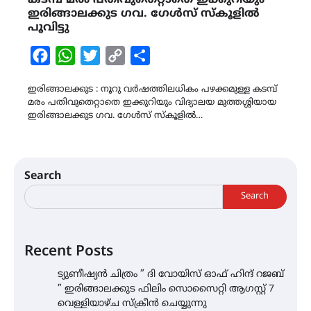
ഇരിങ്ങാലക്കുട ഗവ. ഗേൾസ് സ്കൂളിൽ
പൂവിട്ടു
Facebook
WhatsApp
Twitter
Copy
Share
Link
ഇരിങ്ങാലക്കുട : നൂറു വർഷത്തിലധികം പഴക്കമുള്ള കടമ്പ്
മരം പതിവുതെറ്റാതെ ഇക്കുറിയും വിദ്യാലയ മുത്തശ്ശിയായ
ഇരിങ്ങാലക്കുട ഗവ. ഗേൾസ് സ്കൂളിൽ…
Search
Search
Recent Posts
ട്യുണീഷ്യൻ ചിത്രം ” ദി വോയിസ് ഓഫ് ഹിന്ദ് റജബ്
” ഇരിങ്ങാലക്കുട ഫിലിം സൊസൈറ്റി ആഗസ്റ്റ് 7
വെള്ളിയാഴ്ച സ്‌ക്രീൻ ചെയ്യുന്നു