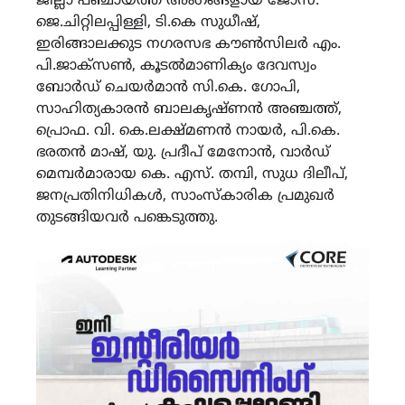
ജില്ലാ പഞ്ചായത്ത്‌ അംഗങ്ങളായ ജോസ്.
ജെ.ചിറ്റിലപ്പിള്ളി, ടി.കെ സുധീഷ്,
ഇരിങ്ങാലക്കുട നഗരസഭ കൗൺസിലർ എം.
പി.ജാക്സൺ, കൂടൽമാണിക്യം ദേവസ്വം
ബോർഡ് ചെയർമാൻ സി.കെ. ഗോപി,
സാഹിത്യകാരൻ ബാലകൃഷ്ണൻ അഞ്ചത്ത്,
പ്രൊഫ. വി. കെ.ലക്ഷ്മണൻ നായർ, പി.കെ.
ഭരതൻ മാഷ്, യു. പ്രദീപ്‌ മേനോൻ, വാർഡ്
മെമ്പർമാരായ കെ. എസ്. തമ്പി, സുധ ദിലീപ്,
ജനപ്രതിനിധികൾ, സാംസ്കാരിക പ്രമുഖർ
തുടങ്ങിയവർ പങ്കെടുത്തു.