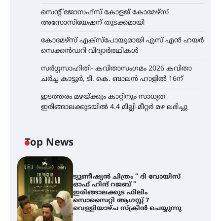
സെന്റ് ജോസഫ്സ് കോളജ് കോമേഴ്‌സ്
അസോസിയേഷന് തുടക്കമായി
കോമേഴ്സ് എക്സ്പോയുമായി എസ് എൻ ഹയർ
സെക്കൻഡറി വിദ്യാർത്ഥികൾ
സർഗ്ഗസാഹിതി- കവിതാസംഗമം 2026 കവിതാ
ചർച്ച കാട്ടൂർ, ടി. കെ. ബാലൻ ഹാളിൽ 16ന്
ഇടത്തരം മഴയ്ക്കും കാറ്റിനും സാധ്യത
ഇരിങ്ങാലക്കുടയിൽ 4.4 മില്ലി മീറ്റർ മഴ ലഭിച്ചു
Top News
ട്യുണീഷ്യൻ ചിത്രം ” ദി വോയിസ്
ഓഫ് ഹിന്ദ് റജബ് ”
ഇരിങ്ങാലക്കുട ഫിലിം
സൊസൈറ്റി ആഗസ്റ്റ് 7
വെള്ളിയാഴ്ച സ്‌ക്രീൻ ചെയ്യുന്നു