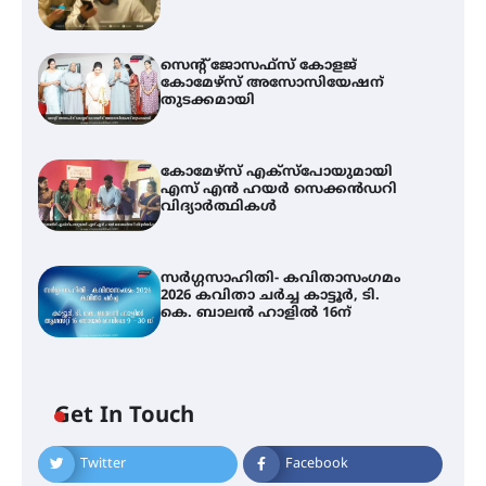
സെന്റ് ജോസഫ്സ് കോളജ്
കോമേഴ്‌സ് അസോസിയേഷന്
തുടക്കമായി
കോമേഴ്സ് എക്സ്പോയുമായി
എസ് എൻ ഹയർ സെക്കൻഡറി
വിദ്യാർത്ഥികൾ
സർഗ്ഗസാഹിതി- കവിതാസംഗമം
2026 കവിതാ ചർച്ച കാട്ടൂർ, ടി.
കെ. ബാലൻ ഹാളിൽ 16ന്
Get In Touch
Twitter
Facebook