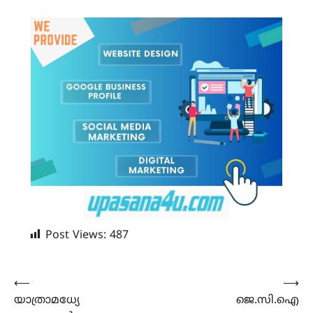
Post Views:
487
Post
⟵
⟶
യാത്രാമധ്യേ
ജെ.സി.ഐ
navigation