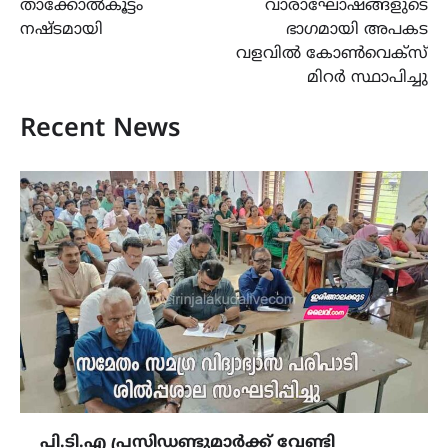
താക്കോൽകൂട്ടം
വാരാഘോഷങ്ങളുടെ
നഷ്ടമായി
ഭാഗമായി അപകട
വളവിൽ കോൺവെക്സ്
മിറർ സ്ഥാപിച്ചു
Recent News
പി.ടി.എ പ്രസിഡണ്ടുമാർക്ക്‌ വേണ്ടി