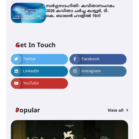
സർഗ്ഗസാഹിതി- കവിതാസംഗമം
2026 കവിതാ ചർച്ച കാട്ടൂർ, ടി.
കെ. ബാലൻ ഹാളിൽ 16ന്
Get In Touch
Twitter
Facebook
LinkedIn
Instagram
YouTube
Popular
View all
സെന്റ് ജോസഫ്സ് കോളജ്
കോമേഴ്‌സ് അസോസിയേഷന്