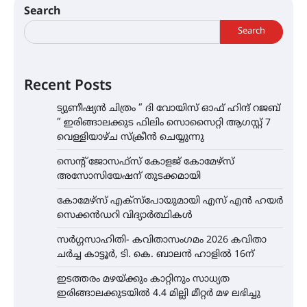
Search
Search
Recent Posts
ട്യുണീഷ്യൻ ചിത്രം ” ദി വോയിസ് ഓഫ് ഹിന്ദ് റജബ്
” ഇരിങ്ങാലക്കുട ഫിലിം സൊസൈറ്റി ആഗസ്റ്റ് 7
വെള്ളിയാഴ്ച സ്‌ക്രീൻ ചെയ്യുന്നു
സെന്റ് ജോസഫ്സ് കോളജ് കോമേഴ്‌സ്
അസോസിയേഷന് തുടക്കമായി
കോമേഴ്സ് എക്സ്പോയുമായി എസ് എൻ ഹയർ
സെക്കൻഡറി വിദ്യാർത്ഥികൾ
സർഗ്ഗസാഹിതി- കവിതാസംഗമം 2026 കവിതാ
ചർച്ച കാട്ടൂർ, ടി. കെ. ബാലൻ ഹാളിൽ 16ന്
ഇടത്തരം മഴയ്ക്കും കാറ്റിനും സാധ്യത
ഇരിങ്ങാലക്കുടയിൽ 4.4 മില്ലി മീറ്റർ മഴ ലഭിച്ചു