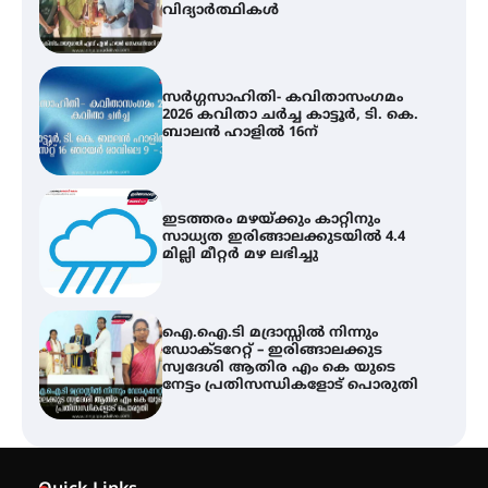
ബാലൻ ഹാളിൽ 16ന്
ഇടത്തരം മഴയ്ക്കും കാറ്റിനും
സാധ്യത ഇരിങ്ങാലക്കുടയിൽ 4.4
മില്ലി മീറ്റർ മഴ ലഭിച്ചു
ഐ.ഐ.ടി മദ്രാസ്സിൽ നിന്നും
ഡോക്ടറേറ്റ് – ഇരിങ്ങാലക്കുട
സ്വദേശി ആതിര എം കെ യുടെ
നേട്ടം പ്രതിസന്ധികളോട് പൊരുതി
ട്യുണീഷ്യൻ ചിത്രം ” ദി വോയിസ്
ഓഫ് ഹിന്ദ് റജബ് ” ഇരിങ്ങാലക്കുട
ഫിലിം സൊസൈറ്റി ആഗസ്റ്റ് 7
വെള്ളിയാഴ്ച സ്‌ക്രീൻ ചെയ്യുന്നു
സെന്റ് ജോസഫ്സ് കോളജ്
കോമേഴ്‌സ് അസോസിയേഷന്