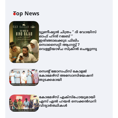
Top News
ട്യുണീഷ്യൻ ചിത്രം ” ദി വോയിസ്
ഓഫ് ഹിന്ദ് റജബ് ”
ഇരിങ്ങാലക്കുട ഫിലിം
സൊസൈറ്റി ആഗസ്റ്റ് 7
വെള്ളിയാഴ്ച സ്‌ക്രീൻ ചെയ്യുന്നു
സെന്റ് ജോസഫ്സ് കോളജ്
കോമേഴ്‌സ് അസോസിയേഷന്
തുടക്കമായി
കോമേഴ്സ് എക്സ്പോയുമായി
എസ് എൻ ഹയർ സെക്കൻഡറി
വിദ്യാർത്ഥികൾ