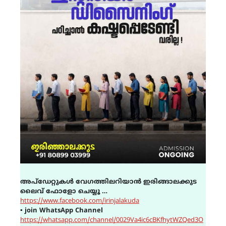
അപ്ഡേറ്റുകൾ വേഗത്തിലറിയാൻ ഇരിങ്ങാലക്കുട
ലൈവ് ഫോളോ ചെയ്യൂ …
https://www.facebook.com/irinjalakuda
▪
join WhatsApp Channel
https://whatsapp.com/channel/0029Va4ic6cBKfhytWZQed3O