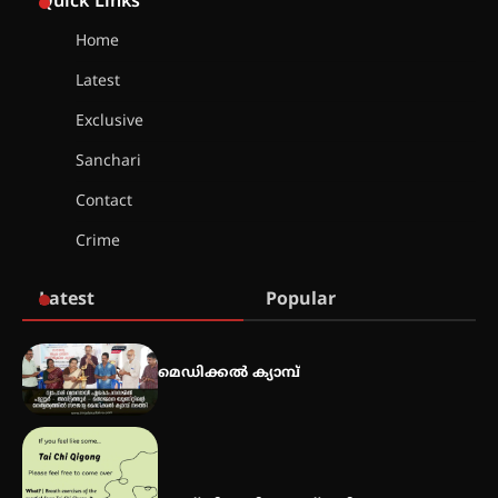
Quick Links
തുടക്കമായി
Home
Latest
കോമേഴ്സ് എക്സ്പോയുമായി
എസ് എൻ ഹയർ സെക്കൻഡറി
Exclusive
വിദ്യാർത്ഥികൾ
Sanchari
Contact
സർഗ്ഗസാഹിതി- കവിതാസംഗമം
Crime
2026 കവിതാ ചർച്ച കാട്ടൂർ, ടി. കെ.
ബാലൻ ഹാളിൽ 16ന്
Latest
Popular
ഇടത്തരം മഴയ്ക്കും കാറ്റിനും
സാധ്യത ഇരിങ്ങാലക്കുടയിൽ 4.4
മെഡിക്കൽ ക്യാമ്പ്
മില്ലി മീറ്റർ മഴ ലഭിച്ചു
ഐ.ഐ.ടി മദ്രാസ്സിൽ നിന്നും
ഡോക്ടറേറ്റ് – ഇരിങ്ങാലക്കുട