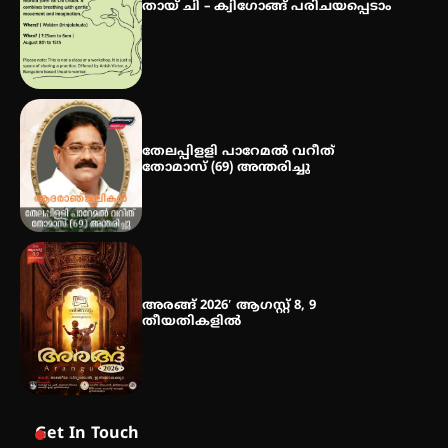
സ്വദേശി ആതിര എം കെ യുടെ
തായ് ചി – ക്വിഗോങ്ങ് പരിചയപ്പെടാം
നേട്ടം പ്രതിസന്ധികളോട് പൊരുതി
തേലപ്പിളളി പാറേമൽ വറീത്
തോമാസ് (69) അന്തരിച്ചു
അരങ്ങ് 2026′ ആഗസ്റ്റ് 8, 9
തീയതികളിൽ
Get In Touch