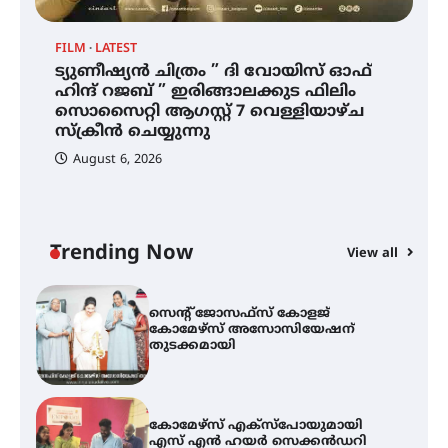
സ്വദേശി ആതിര എം കെ യുടെ
നേട്ടം പ്രതിസന്ധികളോട് പൊരുതി
FILM
LATEST
ട്യുണീഷ്യൻ ചിത്രം ” ദി വോയിസ് ഓഫ്
ട്യുണീഷ്യൻ ചിത്രം ” ദി വോയിസ്
ഹിന്ദ് റജബ് ” ഇരിങ്ങാലക്കുട ഫിലിം
ഓഫ് ഹിന്ദ് റജബ് ” ഇരിങ്ങാലക്കുട
സൊസൈറ്റി ആഗസ്റ്റ് 7 വെള്ളിയാഴ്ച
ഫിലിം സൊസൈറ്റി ആഗസ്റ്റ് 7
വെള്ളിയാഴ്ച സ്‌ക്രീൻ ചെയ്യുന്നു
സ്‌ക്രീൻ ചെയ്യുന്നു
August 6, 2026
സെന്റ് ജോസഫ്സ് കോളജ്
കോമേഴ്‌സ് അസോസിയേഷന്
തുടക്കമായി
Trending Now
View all
കോമേഴ്സ് എക്സ്പോയുമായി
എസ് എൻ ഹയർ സെക്കൻഡറി
വിദ്യാർത്ഥികൾ
സർഗ്ഗസാഹിതി- കവിതാസംഗമം
2026 കവിതാ ചർച്ച കാട്ടൂർ, ടി. കെ.