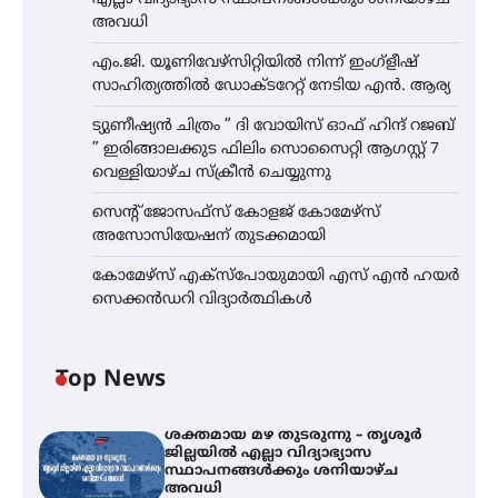
അവധി
എം.ജി. യൂണിവേഴ്‌സിറ്റിയിൽ നിന്ന് ഇംഗ്ളീഷ്
സാഹിത്യത്തിൽ ഡോക്ടറേറ്റ് നേടിയ എൻ. ആര്യ
ട്യുണീഷ്യൻ ചിത്രം ” ദി വോയിസ് ഓഫ് ഹിന്ദ് റജബ്
” ഇരിങ്ങാലക്കുട ഫിലിം സൊസൈറ്റി ആഗസ്റ്റ് 7
വെള്ളിയാഴ്ച സ്‌ക്രീൻ ചെയ്യുന്നു
സെന്റ് ജോസഫ്സ് കോളജ് കോമേഴ്‌സ്
അസോസിയേഷന് തുടക്കമായി
കോമേഴ്സ് എക്സ്പോയുമായി എസ് എൻ ഹയർ
സെക്കൻഡറി വിദ്യാർത്ഥികൾ
Top News
ശക്തമായ മഴ തുടരുന്നു – തൃശൂർ
ജില്ലയിൽ എല്ലാ വിദ്യാഭ്യാസ
സ്ഥാപനങ്ങൾക്കും ശനിയാഴ്ച
അവധി