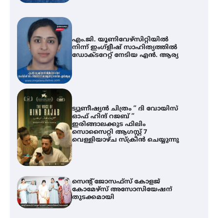
എം.ജി. യൂണിവേഴ്‌സിറ്റിയിൽ
നിന്ന് ഇംഗ്ളീഷ് സാഹിത്യത്തിൽ
ഡോക്ടറേറ്റ് നേടിയ എൻ. ആര്യ
ട്യുണീഷ്യൻ ചിത്രം ” ദി വോയിസ്
ഓഫ് ഹിന്ദ് റജബ് ”
ഇരിങ്ങാലക്കുട ഫിലിം
സൊസൈറ്റി ആഗസ്റ്റ് 7
വെള്ളിയാഴ്ച സ്‌ക്രീൻ ചെയ്യുന്നു
സെന്റ് ജോസഫ്സ് കോളജ്
കോമേഴ്‌സ് അസോസിയേഷന്
തുടക്കമായി