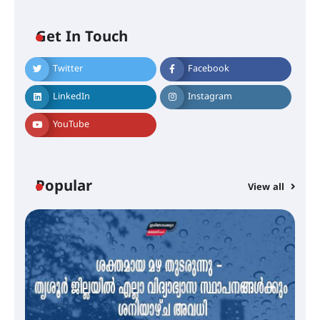
എം.ജി. യൂണിവേഴ്‌സിറ്റിയിൽ നിന്ന്
ഇംഗ്ളീഷ് സാഹിത്യത്തിൽ
Get In Touch
ഡോക്ടറേറ്റ് നേടിയ എൻ. ആര്യ
Twitter
Facebook
ട്യുണീഷ്യൻ ചിത്രം ” ദി വോയിസ്
LinkedIn
Instagram
ഓഫ് ഹിന്ദ് റജബ് ” ഇരിങ്ങാലക്കുട
ഫിലിം സൊസൈറ്റി ആഗസ്റ്റ് 7
വെള്ളിയാഴ്ച സ്‌ക്രീൻ ചെയ്യുന്നു
YouTube
സെന്റ് ജോസഫ്സ് കോളജ്
Popular
കോമേഴ്‌സ് അസോസിയേഷന്
View all
തുടക്കമായി
കോമേഴ്സ് എക്സ്പോയുമായി
എസ് എൻ ഹയർ സെക്കൻഡറി
വിദ്യാർത്ഥികൾ