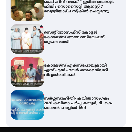
സെന്റ് ജോസഫ്സ് കോളജ്
കോമേഴ്‌സ് അസോസിയേഷന്
തുടക്കമായി
കോമേഴ്സ് എക്സ്പോയുമായി
എസ് എൻ ഹയർ സെക്കൻഡറി
വിദ്യാർത്ഥികൾ
സർഗ്ഗസാഹിതി- കവിതാസംഗമം
2026 കവിതാ ചർച്ച കാട്ടൂർ, ടി. കെ.
ബാലൻ ഹാളിൽ 16ന്
ശക്തമായ മഴ തുടരുന്നു – തൃശൂർ
ജില്ലയിൽ എല്ലാ വിദ്യാഭ്യാസ
സ്ഥാപനങ്ങൾക്കും ശനിയാഴ്ച
അവധി