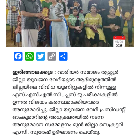
Facebook
WhatsApp
Twitter
Copy
Share
Link
ഇരിങ്ങാലക്കുട :
വാരിയർ സമാജം തൃശ്ശൂർ
ജില്ലാ യുവജന വേദിയുടെ ആഭിമുഖ്യത്തിൽ
ജില്ലയിലെ വിവിധ യൂണിറ്റുകളിൽ നിന്നുള്ള
എസ്.എസ്.എൽ.സി , പ്ലസ് ടു പരീക്ഷകളിൽ
ഉന്നത വിജയം കരസ്ഥമാക്കിയവരെ
അനുമോദിച്ചു. ജില്ലാ യുവജന വേദി പ്രസിഡൻ്റ്
ഓംകുമാറിന്‍റെ അധ്യക്ഷതയിൽ നടന്ന
അനുമോദന സമ്മേളനം മുൻ ജില്ലാ സെക്രട്ടറി
എ.സി. സുരേഷ് ഉദ്ഘാടനം ചെയ്തു.