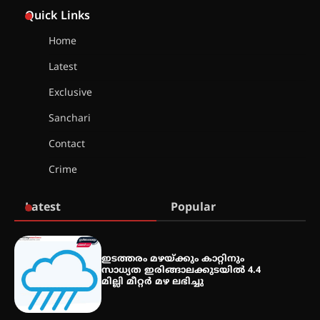
എം.ജി. യൂണിവേഴ്‌സിറ്റിയിൽ നിന്ന്
Quick Links
ഇംഗ്ളീഷ് സാഹിത്യത്തിൽ
ഡോക്ടറേറ്റ് നേടിയ എൻ. ആര്യ
Home
Latest
ട്യുണീഷ്യൻ ചിത്രം ” ദി വോയിസ്
Exclusive
ഓഫ് ഹിന്ദ് റജബ് ” ഇരിങ്ങാലക്കുട
ഫിലിം സൊസൈറ്റി ആഗസ്റ്റ് 7
Sanchari
വെള്ളിയാഴ്ച സ്‌ക്രീൻ ചെയ്യുന്നു
Contact
Crime
സെന്റ് ജോസഫ്സ് കോളജ്
കോമേഴ്‌സ് അസോസിയേഷന്
തുടക്കമായി
Latest
Popular
കോമേഴ്സ് എക്സ്പോയുമായി
ഇടത്തരം മഴയ്ക്കും കാറ്റിനും
എസ് എൻ ഹയർ സെക്കൻഡറി
സാധ്യത ഇരിങ്ങാലക്കുടയിൽ 4.4
വിദ്യാർത്ഥികൾ
മില്ലി മീറ്റർ മഴ ലഭിച്ചു