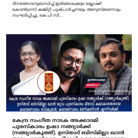
ദിനത്തോടനുബന്ധിച്ച് ഇരിങ്ങാലക്കുട ബ്ലോക്ക്
കോൺഗ്രസ് കമ്മിറ്റി പുഷ്പാർച്ചനയും അനുസ്മരണവും
സംഘടിപ്പിച്ചു. കെ പി സി…
കേന്ദ്ര സംഗീത നാടക അക്കാദമി
പുരസ്‌കാരം ഉഷാ നങ്ങ്യാർക്ക്
(നങ്ങ്യാർകൂത്ത്). ഉസ്താദ് ബിസ്മില്ലാ ഖാൻ