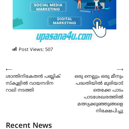
Post Views:
507
Post
⟵
⟶
ശാന്തിനികേതൻ പബ്ലിക്
ഒരു നെല്ലും ഒരു മീനും
navigation
സ്കൂളിൽ വായനദിന
പദ്ധതിയിൽ മുരിയാട്
റാലി നടത്തി
തെക്കേ പാടം
പാടശേഖരത്തിൽ
മത്സ്യക്കുഞ്ഞുങ്ങളെ
നിക്ഷേപിച്ചു
Recent News