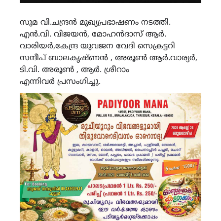
സുമ വി.ചന്ദ്രൻ മുഖ്യപ്രഭാഷണം നടത്തി.
എൻ.വി. വിജയൻ, മോഹൻദാസ് ആർ.
വാരിയർ,കേന്ദ്ര യുവജന വേദി സെക്രട്ടറി
സന്ദീപ് ബാലകൃഷ്ണൻ , അരൂൺ ആർ.വാര്യർ,
ടി.വി. അരൂൺ , ആർ. ശ്രീറാം
എന്നിവർ പ്രസംഗിച്ചു.