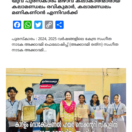
യുവ പുരസ്‌കാരം മിഴാവ് കലാകാരന്മാരായ
കലാമണ്ഡലം രവികുമാർ, കലാമണ്ഡലം
മണികണ്ഠൻ എന്നിവർക്ക്
Facebook
WhatsApp
Twitter
Copy
Share
Link
പുരസ്‌കാരം : 2024, 2025 വർഷങ്ങളിലെ കേന്ദ്ര സംഗീത
നാടക അക്കാദമി ഫെലോഷിപ്പ് (അക്കാദമി രത്‌ന) സംഗീത
നാടക അക്കാദമി…