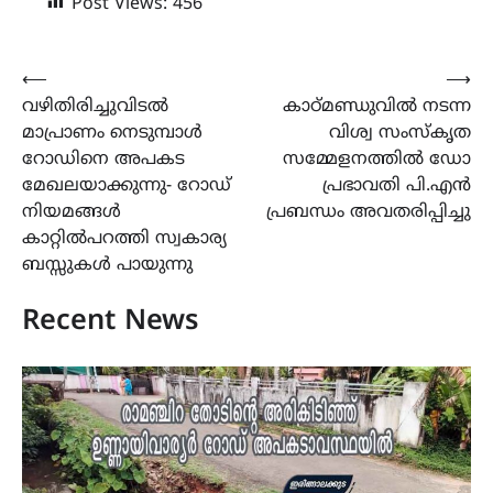
Post Views:
456
Post
⟵
⟶
വഴിതിരിച്ചുവിടൽ
കാഠ്മണ്ഡുവിൽ നടന്ന
navigation
മാപ്രാണം നെടുമ്പാൾ
വിശ്വ സംസ്‌കൃത
റോഡിനെ അപകട
സമ്മേളനത്തിൽ ഡോ
മേഖലയാക്കുന്നു- റോഡ്
പ്രഭാവതി പി.എൻ
നിയമങ്ങൾ
പ്രബന്ധം അവതരിപ്പിച്ചു
കാറ്റിൽപറത്തി സ്വകാര്യ
ബസ്സുകൾ പായുന്നു
Recent News