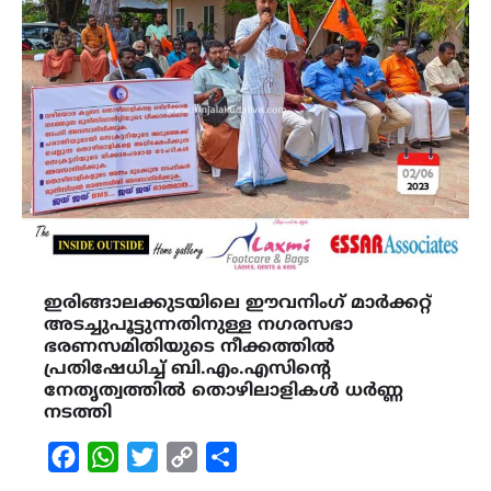
ഇരിങ്ങാലക്കുടയിലെ ഈവനിംഗ് മാർക്കറ്റ്
അടച്ചുപൂട്ടുന്നതിനുള്ള നഗരസഭാ
ഭരണസമിതിയുടെ നീക്കത്തിൽ
പ്രതിഷേധിച്ച് ബി.എം.എസിന്‍റെ
നേതൃത്വത്തില്‍ തൊഴിലാളികൾ ധർണ്ണ
നടത്തി
Facebook
WhatsApp
Twitter
Copy
Share
Link