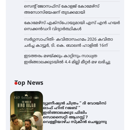
സെന്റ് ജോസഫ്സ് കോളജ് കോമേഴ്‌സ്
അസോസിയേഷന് തുടക്കമായി
കോമേഴ്സ് എക്സ്പോയുമായി എസ് എൻ ഹയർ
സെക്കൻഡറി വിദ്യാർത്ഥികൾ
സർഗ്ഗസാഹിതി- കവിതാസംഗമം 2026 കവിതാ
ചർച്ച കാട്ടൂർ, ടി. കെ. ബാലൻ ഹാളിൽ 16ന്
ഇടത്തരം മഴയ്ക്കും കാറ്റിനും സാധ്യത
ഇരിങ്ങാലക്കുടയിൽ 4.4 മില്ലി മീറ്റർ മഴ ലഭിച്ചു
Top News
ട്യുണീഷ്യൻ ചിത്രം ” ദി വോയിസ്
ഓഫ് ഹിന്ദ് റജബ് ”
ഇരിങ്ങാലക്കുട ഫിലിം
സൊസൈറ്റി ആഗസ്റ്റ് 7
വെള്ളിയാഴ്ച സ്‌ക്രീൻ ചെയ്യുന്നു