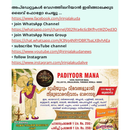
അപ്ഡേറ്റുകൾ വേഗത്തിലറിയാൻ ഇരിങ്ങാലക്കുട
ലൈവ് ഫോളോ ചെയ്യൂ …
https://www.facebook.com/irinjalakuda
▪
join WhatsApp Channel
https://whatsapp.com/channel/0029Va4ic6cBKfhytWZQed3O
▪
join WhatsApp News Group
https://chat.whatsapp.com/K3Ng4NRYDBR7baLXByhAEa
▪
subscribe YouTube channel
https://www.youtube.com/@irinjalakudanews
▪
follow Instagram
https://www.instagram.com/irinjalakudalive