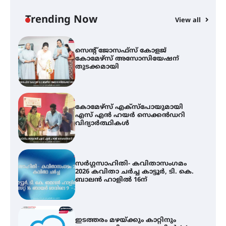
കോമേഴ്‌സ് അസോസിയേഷന്
തുടക്കമായി
Trending Now
View all
കോമേഴ്സ് എക്സ്പോയുമായി
എസ് എൻ ഹയർ സെക്കൻഡറി
വിദ്യാർത്ഥികൾ
സർഗ്ഗസാഹിതി- കവിതാസംഗമം
2026 കവിതാ ചർച്ച കാട്ടൂർ, ടി. കെ.
ബാലൻ ഹാളിൽ 16ന്
ഇടത്തരം മഴയ്ക്കും കാറ്റിനും
സാധ്യത ഇരിങ്ങാലക്കുടയിൽ 4.4
മില്ലി മീറ്റർ മഴ ലഭിച്ചു
ഐ.ഐ.ടി മദ്രാസ്സിൽ നിന്നും
ഡോക്ടറേറ്റ് – ഇരിങ്ങാലക്കുട