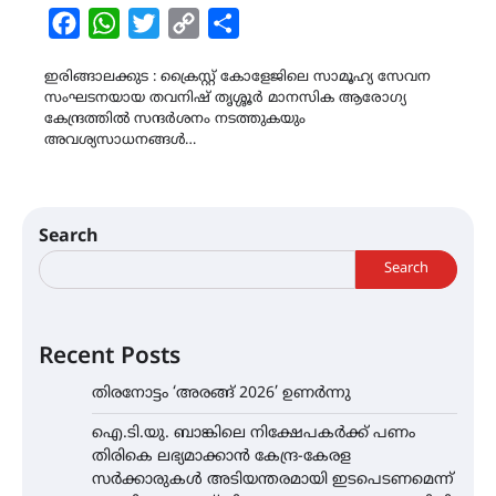
Facebook
WhatsApp
Twitter
Copy
Share
Link
ഇരിങ്ങാലക്കുട : ക്രൈസ്റ്റ് കോളേജിലെ സാമൂഹ്യ സേവന
സംഘടനയായ തവനിഷ് തൃശ്ശൂർ മാനസിക ആരോഗ്യ
കേന്ദ്രത്തിൽ സന്ദർശനം നടത്തുകയും
അവശ്യസാധനങ്ങൾ…
Search
Search
Recent Posts
തിരനോട്ടം ‘അരങ്ങ് 2026’ ഉണർന്നു
ഐ.ടി.യു. ബാങ്കിലെ നിക്ഷേപകർക്ക് പണം
തിരികെ ലഭ്യമാക്കാൻ കേന്ദ്ര-കേരള
സർക്കാരുകൾ അടിയന്തരമായി ഇടപെടണമെന്ന്