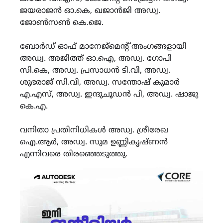
ജയരാജൻ ഓ.കെ, ഖജാൻജി അഡ്വ.
ജോൺസൺ കെ.ജെ.
ബോർഡ് ഓഫ് മാനേജ്മെന്റ് അംഗങ്ങളായി
അഡ്വ. അജിത്ത് ഓ.ഐ, അഡ്വ. ഗോപി
സി.കെ, അഡ്വ. പ്രസാധൻ ടി.വി, അഡ്വ.
ശുഭരാജ് സി.വി, അഡ്വ. സന്തോഷ് കുമാർ
എ.എസ്, അഡ്വ. ഇന്ദുചൂഡൻ പി, അഡ്വ. ഷാജു
കെ.എ.
വനിതാ പ്രതിനിധികൾ അഡ്വ. ശ്രീരേഖ
ഐ.ആർ, അഡ്വ. സുമ ഉണ്ണികൃഷ്ണൻ
എന്നിവരെ തിരഞ്ഞെടുത്തു.