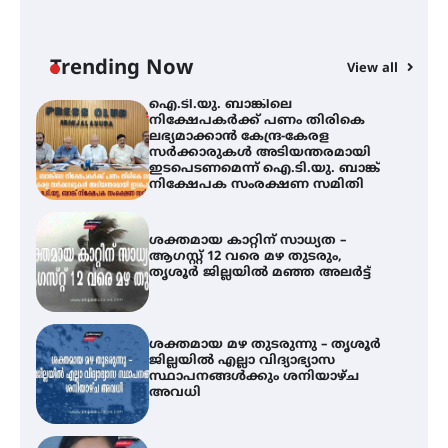
ഇ
നിക്ഷേപകർക്ക് പണം തിരികെ
ലഭ്യമാക്കാൻ കേന്ദ്ര-കേരള
ന
സർക്കാരുകൾ അടിയന്തരമായി
ഇടപെടണമെന്ന് ഐ.ടി.യു. ബാങ്ക്
Trending Now
View all
നിക്ഷേപക സംരക്ഷണ സമിതി
ശക്തമായ കാറ്റിന് സാധ്യത –
ആഗസ്റ്റ് 12 വരെ മഴ തുടരും,
തൃശൂർ ജില്ലയിൽ മഞ്ഞ അലർട്ട്
ശക്തമായ മഴ തുടരുന്നു – തൃശൂർ
ജില്ലയിൽ എല്ലാ വിദ്യാഭ്യാസ
സ്ഥാപനങ്ങൾക്കും ശനിയാഴ്ച
അവധി
എം.ജി. യൂണിവേഴ്‌സിറ്റിയിൽ നിന്ന്
ഇംഗ്ളീഷ് സാഹിത്യത്തിൽ
ഡോക്ടറേറ്റ് നേടിയ എൻ. ആര്യ