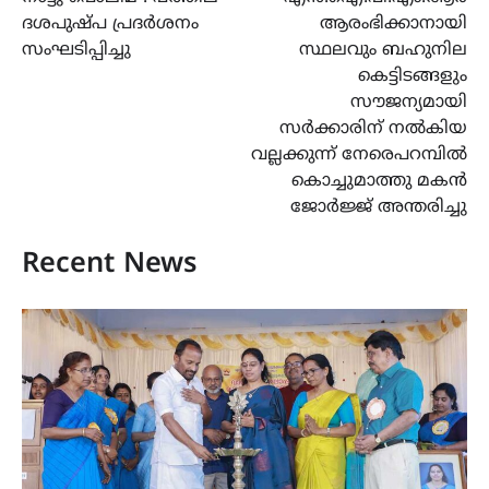
navigation
ദശപുഷ്പ പ്രദർശനം
ആരംഭിക്കാനായി
സംഘടിപ്പിച്ചു
സ്ഥലവും ബഹുനില
കെട്ടിടങ്ങളും
സൗജന്യമായി
സർക്കാരിന് നൽകിയ
വല്ലക്കുന്ന് നേരെപറമ്പിൽ
കൊച്ചുമാത്തു മകൻ
ജോർജ്ജ് അന്തരിച്ചു
Recent News