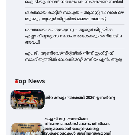
ഐ.ടി.യു. ബാങ്ക് നിക്ഷേപക സംരക്ഷണ സമിതി
ശക്തമായ കാറ്റിന് സാധ്യത – ആഗസ്റ്റ് 12 വരെ മഴ
തുടരും, തൃശൂർ ജില്ലയിൽ മഞ്ഞ അലർട്ട്
ശക്തമായ മഴ തുടരുന്നു – തൃശൂർ ജില്ലയിൽ
എല്ലാ വിദ്യാഭ്യാസ സ്ഥാപനങ്ങൾക്കും ശനിയാഴ്ച
അവധി
എം.ജി. യൂണിവേഴ്‌സിറ്റിയിൽ നിന്ന് ഇംഗ്ളീഷ്
സാഹിത്യത്തിൽ ഡോക്ടറേറ്റ് നേടിയ എൻ. ആര്യ
Top News
തിരനോട്ടം ‘അരങ്ങ് 2026’ ഉണർന്നു
ഐ.ടി.യു. ബാങ്കിലെ
നിക്ഷേപകർക്ക് പണം തിരികെ
ലഭ്യമാക്കാൻ കേന്ദ്ര-കേരള
സർക്കാരുകൾ അടിയന്തരമായി