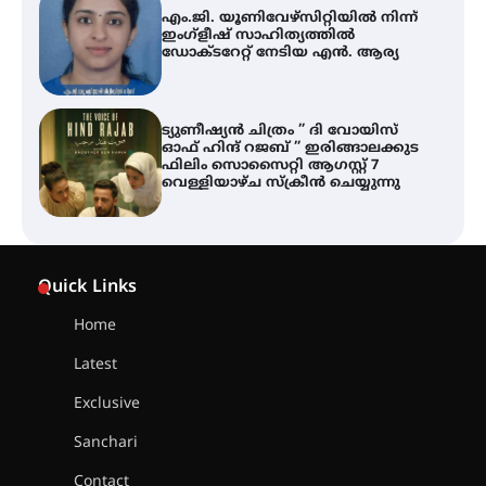
ട്യുണീഷ്യൻ ചിത്രം ” ദി വോയിസ്
ഓഫ് ഹിന്ദ് റജബ് ” ഇരിങ്ങാലക്കുട
ഫിലിം സൊസൈറ്റി ആഗസ്റ്റ് 7
വെള്ളിയാഴ്ച സ്‌ക്രീൻ ചെയ്യുന്നു
തിരനോട്ടം ‘അരങ്ങ് 2026’ ഉണർന്നു
ഐ.ടി.യു. ബാങ്കിലെ
നിക്ഷേപകർക്ക് പണം തിരികെ
ലഭ്യമാക്കാൻ കേന്ദ്ര-കേരള
Quick Links
സർക്കാരുകൾ അടിയന്തരമായി
ഇടപെടണമെന്ന് ഐ.ടി.യു. ബാങ്ക്
നിക്ഷേപക സംരക്ഷണ സമിതി
Home
Latest
ശക്തമായ കാറ്റിന് സാധ്യത –
ആഗസ്റ്റ് 12 വരെ മഴ തുടരും,
Exclusive
തൃശൂർ ജില്ലയിൽ മഞ്ഞ അലർട്ട്
Sanchari
Contact