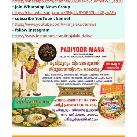
https://whatsapp.com/channel/0029Va4ic6cBKfhytWZQed3O
▪
join WhatsApp News Group
https://chat.whatsapp.com/K3Ng4NRYDBR7baLXByhAEa
▪
subscribe YouTube channel
https://www.youtube.com/@irinjalakudanews
▪
follow Instagram
https://www.instagram.com/irinjalakudalive