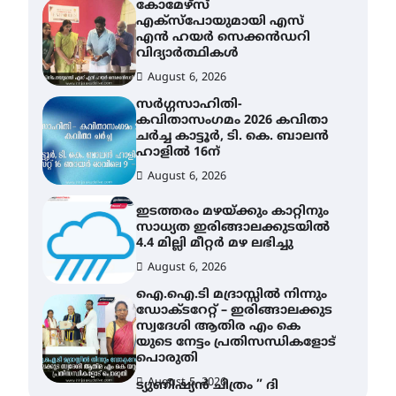
കോമേഴ്സ്
എക്സ്പോയുമായി എസ്
എൻ ഹയർ സെക്കൻഡറി
വിദ്യാർത്ഥികൾ
August 6, 2026
സർഗ്ഗസാഹിതി-
കവിതാസംഗമം 2026 കവിതാ
ചർച്ച കാട്ടൂർ, ടി. കെ. ബാലൻ
ഹാളിൽ 16ന്
August 6, 2026
ഇടത്തരം മഴയ്ക്കും കാറ്റിനും
സാധ്യത ഇരിങ്ങാലക്കുടയിൽ
4.4 മില്ലി മീറ്റർ മഴ ലഭിച്ചു
August 6, 2026
ഐ.ഐ.ടി മദ്രാസ്സിൽ നിന്നും
ഡോക്ടറേറ്റ് – ഇരിങ്ങാലക്കുട
സ്വദേശി ആതിര എം കെ
യുടെ നേട്ടം പ്രതിസന്ധികളോട്
പൊരുതി
August 5, 2026
ട്യുണീഷ്യൻ ചിത്രം ” ദി