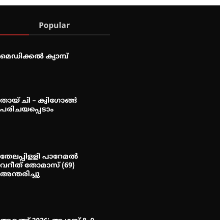
Popular
മെഡിക്കൽ ക്യാമ്പ്
തായ് ചി – ക്വിഗോങ്ങ്
പരിചയപ്പെടാം
തേലപ്പിളളി പാറേമൽ
വറീത് തോമാസ് (69)
അന്തരിച്ചു