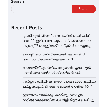
Search
Search
Recent Posts
ട്യുണീഷ്യൻ ചിത്രം ” ദി വോയിസ് ഓഫ് ഹിന്ദ്
റജബ് ” ഇരിങ്ങാലക്കുട ഫിലിം സൊസൈറ്റി
ആഗസ്റ്റ് 7 വെള്ളിയാഴ്ച സ്‌ക്രീൻ ചെയ്യുന്നു
സെന്റ് ജോസഫ്സ് കോളജ് കോമേഴ്‌സ്
അസോസിയേഷന് തുടക്കമായി
കോമേഴ്സ് എക്സ്പോയുമായി എസ് എൻ
ഹയർ സെക്കൻഡറി വിദ്യാർത്ഥികൾ
സർഗ്ഗസാഹിതി- കവിതാസംഗമം 2026 കവിതാ
ചർച്ച കാട്ടൂർ, ടി. കെ. ബാലൻ ഹാളിൽ 16ന്
ഇടത്തരം മഴയ്ക്കും കാറ്റിനും സാധ്യത
ഇരിങ്ങാലക്കുടയിൽ 4.4 മില്ലി മീറ്റർ മഴ ലഭിച്ചു