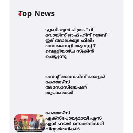
Top News
ട്യുണീഷ്യൻ ചിത്രം ” ദി
വോയിസ് ഓഫ് ഹിന്ദ് റജബ് ”
ഇരിങ്ങാലക്കുട ഫിലിം
സൊസൈറ്റി ആഗസ്റ്റ് 7
വെള്ളിയാഴ്ച സ്‌ക്രീൻ
ചെയ്യുന്നു
സെന്റ് ജോസഫ്സ് കോളജ്
കോമേഴ്‌സ്
അസോസിയേഷന്
തുടക്കമായി
കോമേഴ്സ്
എക്സ്പോയുമായി എസ്
എൻ ഹയർ സെക്കൻഡറി
വിദ്യാർത്ഥികൾ