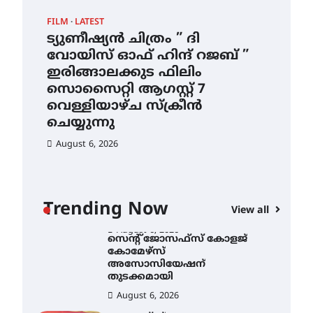
ഇടത്തരം മഴയ്ക്കും കാറ്റിനും
FILM
LATEST
CAM
സാധ്യത ഇരിങ്ങാലക്കുടയിൽ
4.4 മില്ലി മീറ്റർ മഴ ലഭിച്ചു
ട്യുണീഷ്യൻ ചിത്രം ” ദി
സെ
വോയിസ് ഓഫ് ഹിന്ദ് റജബ് ”
ക
August 6, 2026
ഇരിങ്ങാലക്കുട ഫിലിം
തു
ഐ.ഐ.ടി മദ്രാസ്സിൽ നിന്നും
സൊസൈറ്റി ആഗസ്റ്റ് 7
ഡോക്ടറേറ്റ് – ഇരിങ്ങാലക്കുട
Au
സ്വദേശി ആതിര എം കെ
വെള്ളിയാഴ്ച സ്‌ക്രീൻ
യുടെ നേട്ടം പ്രതിസന്ധികളോട്
ചെയ്യുന്നു
പൊരുതി
August 6, 2026
August 5, 2026
ട്യുണീഷ്യൻ ചിത്രം ” ദി
വോയിസ് ഓഫ് ഹിന്ദ് റജബ് ”
ഇരിങ്ങാലക്കുട ഫിലിം
സൊസൈറ്റി ആഗസ്റ്റ് 7
ാ
വെള്ളിയാഴ്ച സ്‌ക്രീൻ
Trending Now
View all
ചെയ്യുന്നു
ൻ
August 6, 2026
സെന്റ് ജോസഫ്സ് കോളജ്
കോമേഴ്‌സ്
അസോസിയേഷന്
തുടക്കമായി
August 6, 2026