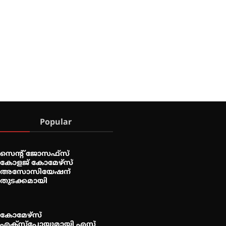
Popular
സെന്റ് ജോസഫ്സ്
കോളജ് കോമേഴ്‌സ്
അസോസിയേഷന്
തുടക്കമായി
കോമേഴ്സ്
എക്സ്പോയുമായി എസ്