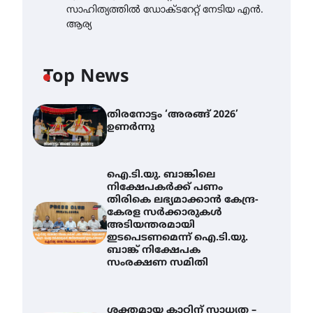
സാഹിത്യത്തിൽ ഡോക്ടറേറ്റ് നേടിയ എൻ.
ആര്യ
Top News
തിരനോട്ടം ‘അരങ്ങ് 2026’
ഉണർന്നു
ഐ.ടി.യു. ബാങ്കിലെ
നിക്ഷേപകർക്ക് പണം
തിരികെ ലഭ്യമാക്കാൻ കേന്ദ്ര-
കേരള സർക്കാരുകൾ
അടിയന്തരമായി
ഇടപെടണമെന്ന് ഐ.ടി.യു.
ബാങ്ക് നിക്ഷേപക
സംരക്ഷണ സമിതി
ശക്തമായ കാറ്റിന് സാധ്യത –