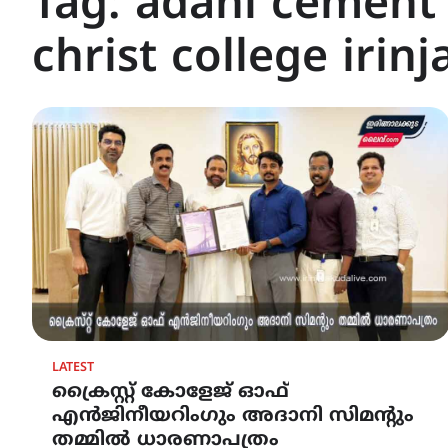
Tag:
adani cement
christ college irin
LATEST
ക്രൈസ്റ്റ് കോളേജ് ഓഫ്
എൻജിനീയറിംഗും അദാനി സിമന്റും
തമ്മിൽ ധാരണാപത്രം