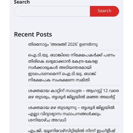
Search
Search
Recent Posts
തിരനോട്ടം ‘അരങ്ങ് 2026’ ഉണർന്നു
ഐ.ടി.യു. ബാങ്കിലെ നിക്ഷേപകർക്ക് പണം
തിരികെ ലഭ്യമാക്കാൻ കേന്ദ്ര-കേരള
സർക്കാരുകൾ അടിയന്തരമായി
ഇടപെടണമെന്ന് ഐ.ടി.യു. ബാങ്ക്
നിക്ഷേപക സംരക്ഷണ സമിതി
ശക്തമായ കാറ്റിന് സാധ്യത – ആഗസ്റ്റ് 12 വരെ
മഴ തുടരും, തൃശൂർ ജില്ലയിൽ മഞ്ഞ അലർട്ട്
ശക്തമായ മഴ തുടരുന്നു – തൃശൂർ ജില്ലയിൽ
എല്ലാ വിദ്യാഭ്യാസ സ്ഥാപനങ്ങൾക്കും
ശനിയാഴ്ച അവധി
എം.ജി. യൂണിവേഴ്‌സിറ്റിയിൽ നിന്ന് ഇംഗ്ളീഷ്