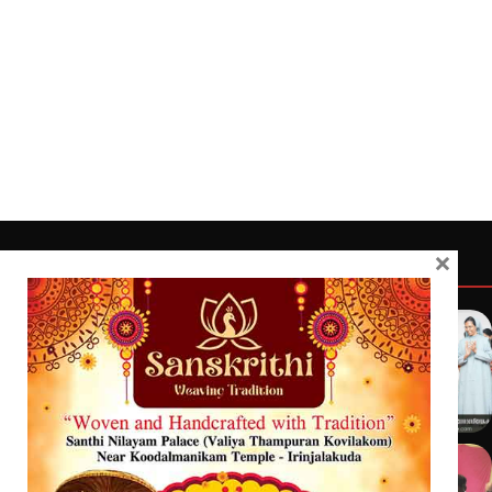
×
Quick Links
Latest
Home
Latest
Exclusive
Sanchari
Contact