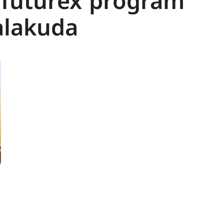
 futurex program
jalakuda