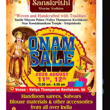
ട്യുണീഷ്യൻ ചിത്രം ” ദി വോയിസ്
ഓഫ് ഹിന്ദ് റജബ് ” ഇരിങ്ങാലക്കുട
ഫിലിം സൊസൈറ്റി ആഗസ്റ്റ് 7
വെള്ളിയാഴ്ച സ്‌ക്രീൻ ചെയ്യുന്നു
സെന്റ് ജോസഫ്സ് കോളജ്
കോമേഴ്‌സ് അസോസിയേഷന്
തുടക്കമായി
Get In Touch
Twitter
Facebook
LinkedIn
Instagram
YouTube