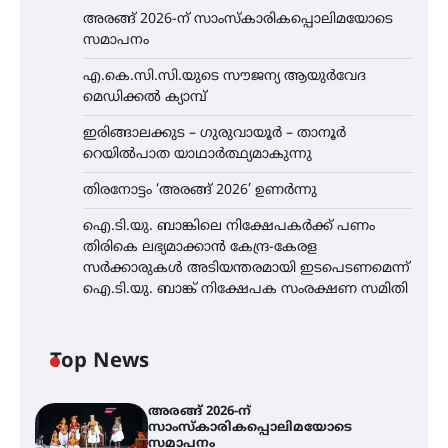
അരങ്ങ് 2026-ന് സാംസ്കാരികപ്പൊലിമയോടെ
സമാപനം
എ.കെ.സി.സി.യുടെ സൗജന്യ ആയുർവേദ
മെഡിക്കൽ ക്യാമ്പ്
ഇരിങ്ങാലക്കുട – ഗുരുവായൂർ – താനൂർ
റെയിൽപാത യാഥാർത്ഥ്യമാകുന്നു
തിരനോട്ടം ‘അരങ്ങ് 2026’ ഉണർന്നു
ഐ.ടി.യു. ബാങ്കിലെ നിക്ഷേപകർക്ക് പണം
തിരികെ ലഭ്യമാക്കാൻ കേന്ദ്ര-കേരള
സർക്കാരുകൾ അടിയന്തരമായി ഇടപെടണമെന്ന്
ഐ.ടി.യു. ബാങ്ക് നിക്ഷേപക സംരക്ഷണ സമിതി
Top News
അരങ്ങ് 2026-ന്
സാംസ്കാരികപ്പൊലിമയോടെ
സമാപനം