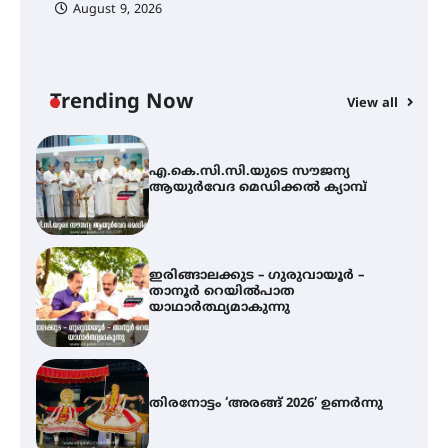
August 9, 2026
അരങ്ങ് 2026-ന്
സാംസ്കാരികപ്പൊലിമയോടെ
സമാപനം
Trending Now
View all
എ.കെ.സി.സി.യുടെ സൗജന്യ
ആയുർവേദ മെഡിക്കൽ ക്യാമ്പ്
ഇരിങ്ങാലക്കുട – ഗുരുവായൂർ –
താനൂർ റെയിൽപാത
യാഥാർത്ഥ്യമാകുന്നു
തിരനോട്ടം ‘അരങ്ങ് 2026’ ഉണർന്നു