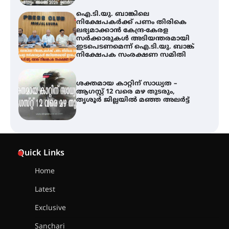
ഐ.ടി.യു. ബാങ്കിലെ
നിക്ഷേപകർക്ക് പണം തിരികെ
ലഭ്യമാക്കാൻ കേന്ദ്ര-കേരള
സർക്കാരുകൾ അടിയന്തരമായി
ഇടപെടണമെന്ന് ഐ.ടി.യു. ബാങ്ക്
നിക്ഷേപക സംരക്ഷണ സമിതി
ശക്തമായ കാറ്റിന് സാധ്യത –
ആഗസ്റ്റ് 12 വരെ മഴ തുടരും,
തൃശൂർ ജില്ലയിൽ മഞ്ഞ അലർട്ട്
അരങ്ങ് 2026-ന്
സാംസ്കാരികപ്പൊലിമയോടെ
Quick Links
സമാപനം
Home
Latest
എ.കെ.സി.സി.യുടെ സൗജന്യ
Exclusive
ആയുർവേദ മെഡിക്കൽ ക്യാമ്പ്
Sanchari