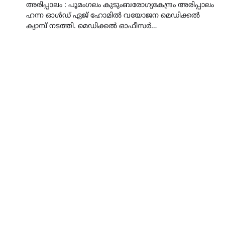
അരിപ്പാലം : പൂമംഗലം കുടുംബരോഗ്യകേന്ദ്രം അരിപ്പാലം
ഹന്ന ഓൾഡ് ഏജ് ഹോമിൽ വയോജന മെഡിക്കൽ
ക്യാമ്പ്‌ നടത്തി. മെഡിക്കൽ ഓഫീസർ…