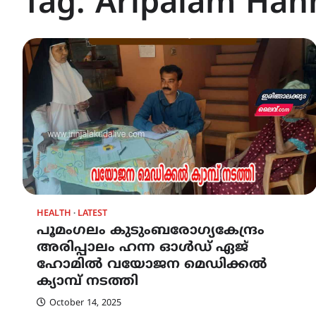
Tag:
Aripalam Han
HEALTH
LATEST
പൂമംഗലം കുടുംബരോഗ്യകേന്ദ്രം
അരിപ്പാലം ഹന്ന ഓൾഡ് ഏജ്
ഹോമിൽ വയോജന മെഡിക്കൽ
ക്യാമ്പ്‌ നടത്തി
October 14, 2025