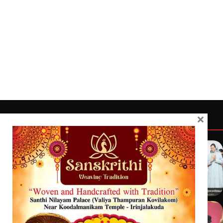
×
Quick Links
Latest
Home
Latest
Exclusive
Sanchari
Contact