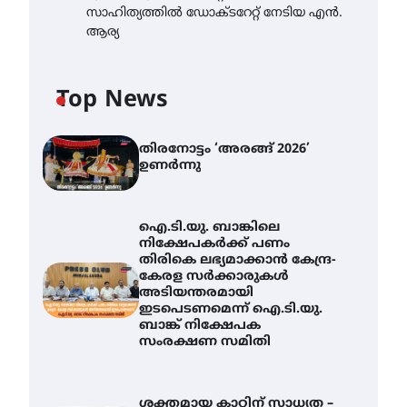
സാഹിത്യത്തിൽ ഡോക്ടറേറ്റ് നേടിയ എൻ.
ആര്യ
Top News
തിരനോട്ടം ‘അരങ്ങ് 2026’
ഉണർന്നു
ഐ.ടി.യു. ബാങ്കിലെ
നിക്ഷേപകർക്ക് പണം
തിരികെ ലഭ്യമാക്കാൻ കേന്ദ്ര-
കേരള സർക്കാരുകൾ
അടിയന്തരമായി
ഇടപെടണമെന്ന് ഐ.ടി.യു.
ബാങ്ക് നിക്ഷേപക
സംരക്ഷണ സമിതി
ശക്തമായ കാറ്റിന് സാധ്യത –