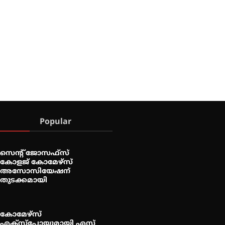
Popular
സെന്റ് ജോസഫ്സ്
കോളജ് കോമേഴ്‌സ്
അസോസിയേഷന്
തുടക്കമായി
കോമേഴ്സ്
എക്സ്പോയുമായി എസ്