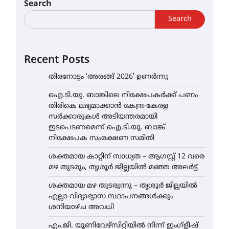
Search
Search
Recent Posts
തിരനോട്ടം ‘അരങ്ങ് 2026’ ഉണർന്നു
ഐ.ടി.യു. ബാങ്കിലെ നിക്ഷേപകർക്ക് പണം
തിരികെ ലഭ്യമാക്കാൻ കേന്ദ്ര-കേരള
സർക്കാരുകൾ അടിയന്തരമായി
ഇടപെടണമെന്ന് ഐ.ടി.യു. ബാങ്ക്
നിക്ഷേപക സംരക്ഷണ സമിതി
ശക്തമായ കാറ്റിന് സാധ്യത – ആഗസ്റ്റ് 12 വരെ
മഴ തുടരും, തൃശൂർ ജില്ലയിൽ മഞ്ഞ അലർട്ട്
ശക്തമായ മഴ തുടരുന്നു – തൃശൂർ ജില്ലയിൽ
എല്ലാ വിദ്യാഭ്യാസ സ്ഥാപനങ്ങൾക്കും
ശനിയാഴ്ച അവധി
എം.ജി. യൂണിവേഴ്‌സിറ്റിയിൽ നിന്ന് ഇംഗ്ളീഷ്