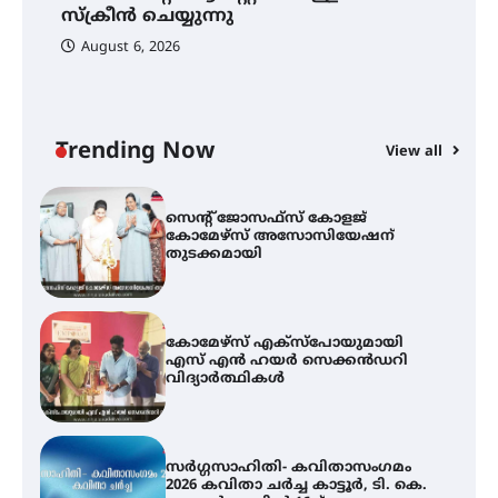
നേട്ടം പ്രതിസന്ധികളോട് പൊരുതി
സ്‌ക്രീൻ ചെയ്യുന്നു
August 6, 2026
ട്യുണീഷ്യൻ ചിത്രം ” ദി വോയിസ്
ഓഫ് ഹിന്ദ് റജബ് ” ഇരിങ്ങാലക്കുട
ഫിലിം സൊസൈറ്റി ആഗസ്റ്റ് 7
വെള്ളിയാഴ്ച സ്‌ക്രീൻ ചെയ്യുന്നു
Trending Now
View all
സെന്റ് ജോസഫ്സ് കോളജ്
കോമേഴ്‌സ് അസോസിയേഷന്
തുടക്കമായി
കോമേഴ്സ് എക്സ്പോയുമായി
എസ് എൻ ഹയർ സെക്കൻഡറി
വിദ്യാർത്ഥികൾ
സർഗ്ഗസാഹിതി- കവിതാസംഗമം
2026 കവിതാ ചർച്ച കാട്ടൂർ, ടി. കെ.