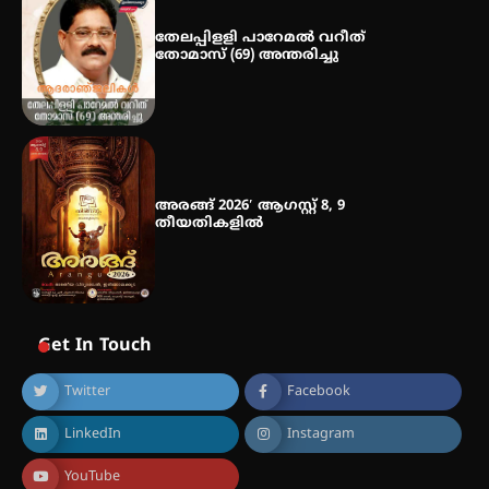
നേട്ടം പ്രതിസന്ധികളോട് പൊരുതി
തേലപ്പിളളി പാറേമൽ വറീത്
തോമാസ് (69) അന്തരിച്ചു
അരങ്ങ് 2026′ ആഗസ്റ്റ് 8, 9
തീയതികളിൽ
Get In Touch
Twitter
Facebook
LinkedIn
Instagram
YouTube