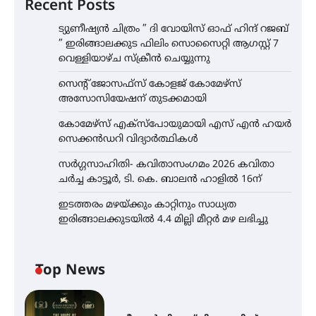
Recent Posts
ട്യുണീഷ്യൻ ചിത്രം ” ദി വോയിസ് ഓഫ് ഹിന്ദ് റജബ്
” ഇരിങ്ങാലക്കുട ഫിലിം സൊസൈറ്റി ആഗസ്റ്റ് 7
വെള്ളിയാഴ്ച സ്‌ക്രീൻ ചെയ്യുന്നു
സെന്റ് ജോസഫ്സ് കോളജ് കോമേഴ്‌സ്
അസോസിയേഷന് തുടക്കമായി
കോമേഴ്സ് എക്സ്പോയുമായി എസ് എൻ ഹയർ
സെക്കൻഡറി വിദ്യാർത്ഥികൾ
സർഗ്ഗസാഹിതി- കവിതാസംഗമം 2026 കവിതാ
ചർച്ച കാട്ടൂർ, ടി. കെ. ബാലൻ ഹാളിൽ 16ന്
ഇടത്തരം മഴയ്ക്കും കാറ്റിനും സാധ്യത
ഇരിങ്ങാലക്കുടയിൽ 4.4 മില്ലി മീറ്റർ മഴ ലഭിച്ചു
Top News