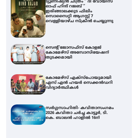
ട്യുണീഷ്യൻ ചിത്രം ” ദി വോയിസ്
ഓഫ് ഹിന്ദ് റജബ് ”
ഇരിങ്ങാലക്കുട ഫിലിം
സൊസൈറ്റി ആഗസ്റ്റ് 7
വെള്ളിയാഴ്ച സ്‌ക്രീൻ ചെയ്യുന്നു
സെന്റ് ജോസഫ്സ് കോളജ്
കോമേഴ്‌സ് അസോസിയേഷന്
തുടക്കമായി
കോമേഴ്സ് എക്സ്പോയുമായി
എസ് എൻ ഹയർ സെക്കൻഡറി
വിദ്യാർത്ഥികൾ
സർഗ്ഗസാഹിതി- കവിതാസംഗമം
2026 കവിതാ ചർച്ച കാട്ടൂർ, ടി.
കെ. ബാലൻ ഹാളിൽ 16ന്