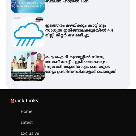
ബാലൻ ഹാളിൽ 16ന്
ഇടത്തരം മഴയ്ക്കും കാറ്റിനും
സാധ്യത ഇരിങ്ങാലക്കുടയിൽ 4.4
മില്ലി മീറ്റർ മഴ ലഭിച്ചു
ഐ.ഐ.ടി മദ്രാസ്സിൽ നിന്നും
ഡോക്ടറേറ്റ് – ഇരിങ്ങാലക്കുട
സ്വദേശി ആതിര എം കെ യുടെ
നേട്ടം പ്രതിസന്ധികളോട് പൊരുതി
ട്യുണീഷ്യൻ ചിത്രം ” ദി വോയിസ്
ഓഫ് ഹിന്ദ് റജബ് ” ഇരിങ്ങാലക്കുട
Quick Links
ഫിലിം സൊസൈറ്റി ആഗസ്റ്റ് 7
വെള്ളിയാഴ്ച സ്‌ക്രീൻ ചെയ്യുന്നു
Home
Latest
സെന്റ് ജോസഫ്സ് കോളജ്
കോമേഴ്‌സ് അസോസിയേഷന്
Exclusive