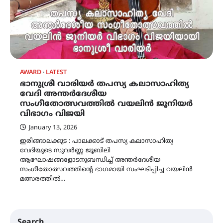
AWARD
LATEST
ഭാനുശ്രീ വാരിയർ തപസ്യ കലാസാഹിത്യ
വേദി അന്തർദേശീയ
സംഗീതോത്സവത്തിൽ വയലിൻ ജൂനിയർ
വിഭാഗം വിജയി
January 13, 2026
ഇരിങ്ങാലക്കുട : പാലക്കാട് തപസ്യ കലാസാഹിത്യ
വേദിയുടെ സുവർണ്ണ ജൂബിലി
ആഘോഷങ്ങളോടനുബന്ധിച്ച് അന്തർദേശീയ
സംഗീതോത്സവത്തിന്റെ ഭാഗമായി സംഘടിപ്പിച്ച വയലിൻ
മത്സരത്തിൽ…
Search