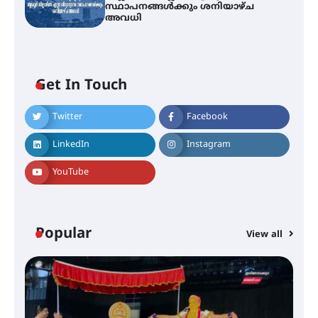
സ്ഥാപനങ്ങൾക്കും ശനിയാഴ്ച
അവധി
ഐ.ടി.യു. ബാങ്കിലെ
Get In Touch
നിക്ഷേപകർക്ക് പണം തിരികെ
ലഭ്യമാക്കാൻ കേന്ദ്ര-കേരള
സർക്കാരുകൾ അടിയന്തരമായി
Twitter
Facebook
ഇടപെടണമെന്ന് ഐ.ടി.യു. ബാങ്ക്
നിക്ഷേപക സംരക്ഷണ സമിതി
LinkedIn
Instagram
YouTube
ശക്തമായ കാറ്റിന് സാധ്യത –
ആഗസ്റ്റ് 12 വരെ മഴ തുടരും,
തൃശൂർ ജില്ലയിൽ മഞ്ഞ അലർട്ട്
Popular
View all
ശക്തമായ മഴ തുടരുന്നു – തൃശൂർ
ജില്ലയിൽ എല്ലാ വിദ്യാഭ്യാസ
സ്ഥാപനങ്ങൾക്കും ശനിയാഴ്ച
അവധി