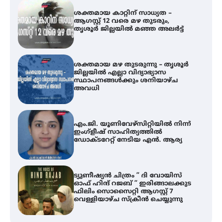
ശക്തമായ കാറ്റിന് സാധ്യത –
ആഗസ്റ്റ് 12 വരെ മഴ തുടരും,
തൃശൂർ ജില്ലയിൽ മഞ്ഞ അലർട്ട്
ശക്തമായ മഴ തുടരുന്നു – തൃശൂർ
ജില്ലയിൽ എല്ലാ വിദ്യാഭ്യാസ
സ്ഥാപനങ്ങൾക്കും ശനിയാഴ്ച
അവധി
എം.ജി. യൂണിവേഴ്‌സിറ്റിയിൽ നിന്ന്
ഇംഗ്ളീഷ് സാഹിത്യത്തിൽ
ഡോക്ടറേറ്റ് നേടിയ എൻ. ആര്യ
ട്യുണീഷ്യൻ ചിത്രം ” ദി വോയിസ്
ഓഫ് ഹിന്ദ് റജബ് ” ഇരിങ്ങാലക്കുട
ഫിലിം സൊസൈറ്റി ആഗസ്റ്റ് 7
വെള്ളിയാഴ്ച സ്‌ക്രീൻ ചെയ്യുന്നു