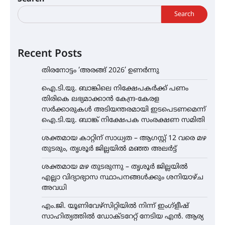
Search
Recent Posts
തിരനോട്ടം ‘അരങ്ങ് 2026’ ഉണർന്നു
ഐ.ടി.യു. ബാങ്കിലെ നിക്ഷേപകർക്ക് പണം
തിരികെ ലഭ്യമാക്കാൻ കേന്ദ്ര-കേരള
സർക്കാരുകൾ അടിയന്തരമായി ഇടപെടണമെന്ന്
ഐ.ടി.യു. ബാങ്ക് നിക്ഷേപക സംരക്ഷണ സമിതി
ശക്തമായ കാറ്റിന് സാധ്യത – ആഗസ്റ്റ് 12 വരെ മഴ
തുടരും, തൃശൂർ ജില്ലയിൽ മഞ്ഞ അലർട്ട്
ശക്തമായ മഴ തുടരുന്നു – തൃശൂർ ജില്ലയിൽ
എല്ലാ വിദ്യാഭ്യാസ സ്ഥാപനങ്ങൾക്കും ശനിയാഴ്ച
അവധി
എം.ജി. യൂണിവേഴ്‌സിറ്റിയിൽ നിന്ന് ഇംഗ്ളീഷ്
സാഹിത്യത്തിൽ ഡോക്ടറേറ്റ് നേടിയ എൻ. ആര്യ