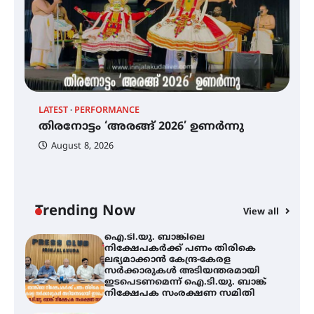
എം.ജി. യൂണിവേഴ്‌സിറ്റിയിൽ നിന്ന്
ഇംഗ്ളീഷ് സാഹിത്യത്തിൽ
ഡോക്ടറേറ്റ് നേടിയ എൻ. ആര്യ
ട്യുണീഷ്യൻ ചിത്രം ” ദി വോയിസ്
ഓഫ് ഹിന്ദ് റജബ് ” ഇരിങ്ങാലക്കുട
LATEST
PERFORMANCE
EX
ഫിലിം സൊസൈറ്റി ആഗസ്റ്റ് 7
തിരനോട്ടം ‘അരങ്ങ് 2026’ ഉണർന്നു
വെള്ളിയാഴ്ച സ്‌ക്രീൻ ചെയ്യുന്നു
ഐ
പ
August 8, 2026
ി
ക
ഇ
ന
തിരനോട്ടം ‘അരങ്ങ് 2026’ ഉണർന്നു
Trending Now
View all
ഐ.ടി.യു. ബാങ്കിലെ
നിക്ഷേപകർക്ക് പണം തിരികെ
ലഭ്യമാക്കാൻ കേന്ദ്ര-കേരള
സർക്കാരുകൾ അടിയന്തരമായി
ഇടപെടണമെന്ന് ഐ.ടി.യു. ബാങ്ക്
നിക്ഷേപക സംരക്ഷണ സമിതി