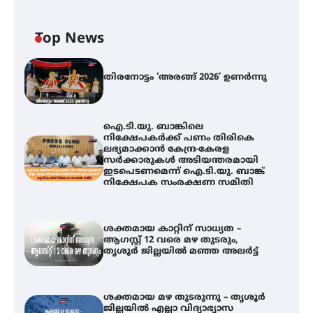
Top News
തിരനോട്ടം ‘അരങ്ങ് 2026’ ഉണർന്നു
ഐ.ടി.യു. ബാങ്കിലെ
നിക്ഷേപകർക്ക് പണം തിരികെ
ലഭ്യമാക്കാൻ കേന്ദ്ര-കേരള
സർക്കാരുകൾ അടിയന്തരമായി
ഇടപെടണമെന്ന് ഐ.ടി.യു. ബാങ്ക്
നിക്ഷേപക സംരക്ഷണ സമിതി
ശക്തമായ കാറ്റിന് സാധ്യത –
ആഗസ്റ്റ് 12 വരെ മഴ തുടരും,
തൃശൂർ ജില്ലയിൽ മഞ്ഞ അലർട്ട്
ശക്തമായ മഴ തുടരുന്നു – തൃശൂർ
ജില്ലയിൽ എല്ലാ വിദ്യാഭ്യാസ