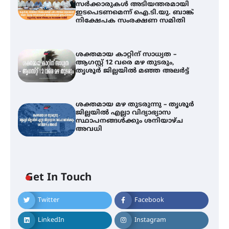
സർക്കാരുകൾ അടിയന്തരമായി
ഇടപെടണമെന്ന് ഐ.ടി.യു. ബാങ്ക്
നിക്ഷേപക സംരക്ഷണ സമിതി
ശക്തമായ കാറ്റിന് സാധ്യത –
ആഗസ്റ്റ് 12 വരെ മഴ തുടരും,
തൃശൂർ ജില്ലയിൽ മഞ്ഞ അലർട്ട്
ശക്തമായ മഴ തുടരുന്നു – തൃശൂർ
ജില്ലയിൽ എല്ലാ വിദ്യാഭ്യാസ
സ്ഥാപനങ്ങൾക്കും ശനിയാഴ്ച
അവധി
ഐ.ടി.യു. ബാങ്കിലെ
Get In Touch
നിക്ഷേപകർക്ക് പണം തിരികെ
ലഭ്യമാക്കാൻ കേന്ദ്ര-കേരള
സർക്കാരുകൾ അടിയന്തരമായി
Twitter
Facebook
ഇടപെടണമെന്ന് ഐ.ടി.യു. ബാങ്ക്
നിക്ഷേപക സംരക്ഷണ സമിതി
LinkedIn
Instagram