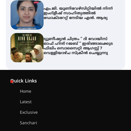
എം.ജി. യൂണിവേഴ്‌സിറ്റിയിൽ നിന്ന്
ഇംഗ്ളീഷ് സാഹിത്യത്തിൽ
ഡോക്ടറേറ്റ് നേടിയ എൻ. ആര്യ
ട്യുണീഷ്യൻ ചിത്രം ” ദി വോയിസ്
ഓഫ് ഹിന്ദ് റജബ് ” ഇരിങ്ങാലക്കുട
ഫിലിം സൊസൈറ്റി ആഗസ്റ്റ് 7
വെള്ളിയാഴ്ച സ്‌ക്രീൻ ചെയ്യുന്നു
തിരനോട്ടം ‘അരങ്ങ് 2026’ ഉണർന്നു
Quick Links
Home
ഐ.ടി.യു. ബാങ്കിലെ
Latest
നിക്ഷേപകർക്ക് പണം തിരികെ
ലഭ്യമാക്കാൻ കേന്ദ്ര-കേരള
Exclusive
സർക്കാരുകൾ അടിയന്തരമായി
ഇടപെടണമെന്ന് ഐ.ടി.യു. ബാങ്ക്
Sanchari
നിക്ഷേപക സംരക്ഷണ സമിതി