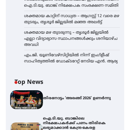
ഐ.ടി.യു. ബാങ്ക് നിക്ഷേപക സംരക്ഷണ സമിതി
ശക്തമായ കാറ്റിന് സാധ്യത – ആഗസ്റ്റ് 12 വരെ മഴ
തുടരും, തൃശൂർ ജില്ലയിൽ മഞ്ഞ അലർട്ട്
ശക്തമായ മഴ തുടരുന്നു – തൃശൂർ ജില്ലയിൽ
എല്ലാ വിദ്യാഭ്യാസ സ്ഥാപനങ്ങൾക്കും ശനിയാഴ്ച
അവധി
എം.ജി. യൂണിവേഴ്‌സിറ്റിയിൽ നിന്ന് ഇംഗ്ളീഷ്
സാഹിത്യത്തിൽ ഡോക്ടറേറ്റ് നേടിയ എൻ. ആര്യ
Top News
തിരനോട്ടം ‘അരങ്ങ് 2026’ ഉണർന്നു
ഐ.ടി.യു. ബാങ്കിലെ
നിക്ഷേപകർക്ക് പണം തിരികെ
ലഭ്യമാക്കാൻ കേന്ദ്ര-കേരള