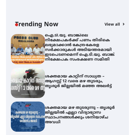
ി
ക
ഇ
ന
തിരനോട്ടം ‘അരങ്ങ് 2026’ ഉണർന്നു
Trending Now
View all
ഐ.ടി.യു. ബാങ്കിലെ
നിക്ഷേപകർക്ക് പണം തിരികെ
ലഭ്യമാക്കാൻ കേന്ദ്ര-കേരള
സർക്കാരുകൾ അടിയന്തരമായി
ഇടപെടണമെന്ന് ഐ.ടി.യു. ബാങ്ക്
നിക്ഷേപക സംരക്ഷണ സമിതി
ശക്തമായ കാറ്റിന് സാധ്യത –
ആഗസ്റ്റ് 12 വരെ മഴ തുടരും,
തൃശൂർ ജില്ലയിൽ മഞ്ഞ അലർട്ട്
ശക്തമായ മഴ തുടരുന്നു – തൃശൂർ
ജില്ലയിൽ എല്ലാ വിദ്യാഭ്യാസ
സ്ഥാപനങ്ങൾക്കും ശനിയാഴ്ച
അവധി