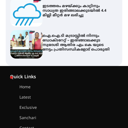
ഇടത്തരം മഴയ്ക്കും കാറ്റിനും
സാധ്യത ഇരിങ്ങാലക്കുടയിൽ 4.4
മില്ലി മീറ്റർ മഴ ലഭിച്ചു
ഐ.ഐ.ടി മദ്രാസ്സിൽ നിന്നും
ഡോക്ടറേറ്റ് – ഇരിങ്ങാലക്കുട
സ്വദേശി ആതിര എം കെ യുടെ
നേട്ടം പ്രതിസന്ധികളോട് പൊരുതി
ട്യുണീഷ്യൻ ചിത്രം ” ദി വോയിസ്
ഓഫ് ഹിന്ദ് റജബ് ” ഇരിങ്ങാലക്കുട
Quick Links
ഫിലിം സൊസൈറ്റി ആഗസ്റ്റ് 7
വെള്ളിയാഴ്ച സ്‌ക്രീൻ ചെയ്യുന്നു
Home
Latest
സെന്റ് ജോസഫ്സ് കോളജ്
കോമേഴ്‌സ് അസോസിയേഷന്
Exclusive
തുടക്കമായി
Sanchari