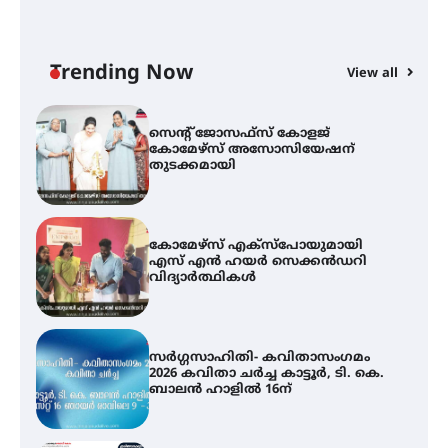
ട്യുണീഷ്യൻ ചിത്രം ” ദി വോയിസ്
ഓഫ് ഹിന്ദ് റജബ് ” ഇരിങ്ങാലക്കുട
ഫിലിം സൊസൈറ്റി ആഗസ്റ്റ് 7
വെള്ളിയാഴ്ച സ്‌ക്രീൻ ചെയ്യുന്നു
Trending Now
View all
സെന്റ് ജോസഫ്സ് കോളജ്
കോമേഴ്‌സ് അസോസിയേഷന്
തുടക്കമായി
കോമേഴ്സ് എക്സ്പോയുമായി
എസ് എൻ ഹയർ സെക്കൻഡറി
വിദ്യാർത്ഥികൾ
സർഗ്ഗസാഹിതി- കവിതാസംഗമം
2026 കവിതാ ചർച്ച കാട്ടൂർ, ടി. കെ.
ബാലൻ ഹാളിൽ 16ന്