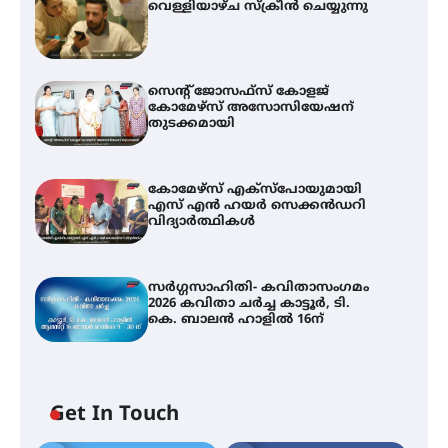
വെള്ളിയാഴ്ച സ്‌ക്രീൻ ചെയ്യുന്നു
സെന്റ് ജോസഫ്സ് കോളജ്
കോമേഴ്‌സ് അസോസിയേഷന്
തുടക്കമായി
കോമേഴ്സ് എക്സ്പോയുമായി
എസ് എൻ ഹയർ സെക്കൻഡറി
വിദ്യാർത്ഥികൾ
സർഗ്ഗസാഹിതി- കവിതാസംഗമം
2026 കവിതാ ചർച്ച കാട്ടൂർ, ടി.
കെ. ബാലൻ ഹാളിൽ 16ന്
Get In Touch