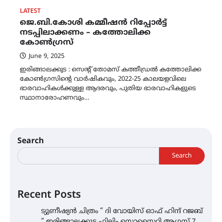
LATEST
ജെ.ബി.കോശി കമ്മീഷൻ റിപ്പോർട്ട്
നടപ്പിലാക്കണം – കത്തോലിക്ക
കോൺഗ്രസ്
June 9, 2025
ഇരിങ്ങാലക്കുട : സെന്റ് തോമസ് കത്തീഡ്രൽ കത്തോലിക്ക
കോൺഗ്രസിന്റെ വാർഷികവും, 2022-25 കാലയളവിലെ
ഭാരവാഹികൾക്കുള്ള ആദരവും, പുതിയ ഭാരവാഹികളുടെ
സ്ഥാനാരോഹണവും…
Search
Search
Recent Posts
ട്യുണീഷ്യൻ ചിത്രം ” ദി വോയിസ് ഓഫ് ഹിന്ദ് റജബ്
” ഇരിങ്ങാലക്കുട ഫിലിം സൊസൈറ്റി ആഗസ്റ്റ് 7