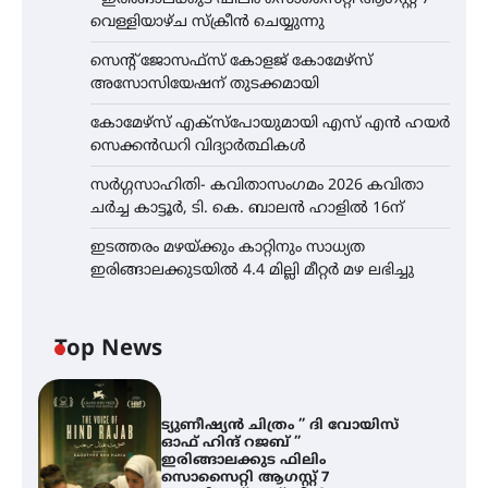
വെള്ളിയാഴ്ച സ്‌ക്രീൻ ചെയ്യുന്നു
സെന്റ് ജോസഫ്സ് കോളജ് കോമേഴ്‌സ്
അസോസിയേഷന് തുടക്കമായി
കോമേഴ്സ് എക്സ്പോയുമായി എസ് എൻ ഹയർ
സെക്കൻഡറി വിദ്യാർത്ഥികൾ
സർഗ്ഗസാഹിതി- കവിതാസംഗമം 2026 കവിതാ
ചർച്ച കാട്ടൂർ, ടി. കെ. ബാലൻ ഹാളിൽ 16ന്
ഇടത്തരം മഴയ്ക്കും കാറ്റിനും സാധ്യത
ഇരിങ്ങാലക്കുടയിൽ 4.4 മില്ലി മീറ്റർ മഴ ലഭിച്ചു
Top News
ട്യുണീഷ്യൻ ചിത്രം ” ദി വോയിസ്
ഓഫ് ഹിന്ദ് റജബ് ”
ഇരിങ്ങാലക്കുട ഫിലിം
സൊസൈറ്റി ആഗസ്റ്റ് 7