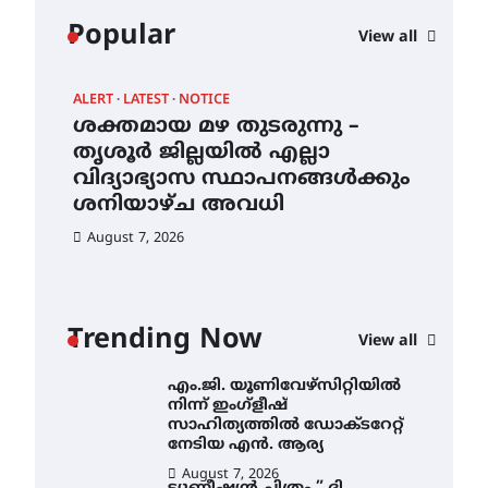
കോമേഴ്സ്
Popular
View all
എക്സ്പോയുമായി എസ്
എൻ ഹയർ സെക്കൻഡറി
വിദ്യാർത്ഥികൾ
ALERT
LATEST
NOTICE
AWA
August 6, 2026
ശക്തമായ മഴ തുടരുന്നു –
എം
സർഗ്ഗസാഹിതി-
ന്
തൃശൂർ ജില്ലയിൽ എല്ലാ
നി
കവിതാസംഗമം 2026 കവിതാ
വിദ്യാഭ്യാസ സ്ഥാപനങ്ങൾക്കും
സാ
ചർച്ച കാട്ടൂർ, ടി. കെ. ബാലൻ
ഹാളിൽ 16ന്
ശനിയാഴ്ച അവധി
ന
August 6, 2026
August 7, 2026
Au
ശക്തമായ മഴ തുടരുന്നു –
തൃശൂർ ജില്ലയിൽ എല്ലാ
വിദ്യാഭ്യാസ
സ്ഥാപനങ്ങൾക്കും
Trending Now
ശനിയാഴ്ച അവധി
View all
August 7, 2026
എം.ജി. യൂണിവേഴ്‌സിറ്റിയിൽ
നിന്ന് ഇംഗ്ളീഷ്
സാഹിത്യത്തിൽ ഡോക്ടറേറ്റ്
നേടിയ എൻ. ആര്യ
August 7, 2026