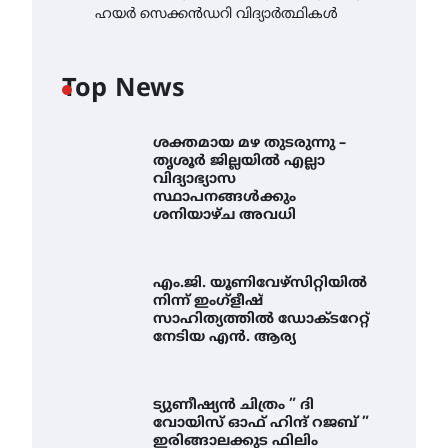
ഹയർ സെക്കൻഡറി വിദ്യാർത്ഥികൾ
Top News
ശക്തമായ മഴ തുടരുന്നു –
തൃശൂർ ജില്ലയിൽ എല്ലാ
വിദ്യാഭ്യാസ
സ്ഥാപനങ്ങൾക്കും
ശനിയാഴ്ച അവധി
എം.ജി. യൂണിവേഴ്‌സിറ്റിയിൽ
നിന്ന് ഇംഗ്ളീഷ്
സാഹിത്യത്തിൽ ഡോക്ടറേറ്റ്
നേടിയ എൻ. ആര്യ
ട്യുണീഷ്യൻ ചിത്രം ” ദി
വോയിസ് ഓഫ് ഹിന്ദ് റജബ് ”
ഇരിങ്ങാലക്കുട ഫിലിം