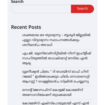
Search
Search
Recent Posts
ശക്തമായ മഴ തുടരുന്നു – തൃശൂർ ജില്ലയിൽ
എല്ലാ വിദ്യാഭ്യാസ സ്ഥാപനങ്ങൾക്കും
ശനിയാഴ്ച അവധി
എം.ജി. യൂണിവേഴ്‌സിറ്റിയിൽ നിന്ന് ഇംഗ്ളീഷ്
സാഹിത്യത്തിൽ ഡോക്ടറേറ്റ് നേടിയ എൻ.
ആര്യ
ട്യുണീഷ്യൻ ചിത്രം ” ദി വോയിസ് ഓഫ് ഹിന്ദ്
റജബ് ” ഇരിങ്ങാലക്കുട ഫിലിം സൊസൈറ്റി
ആഗസ്റ്റ് 7 വെള്ളിയാഴ്ച സ്‌ക്രീൻ ചെയ്യുന്നു
സെന്റ് ജോസഫ്സ് കോളജ് കോമേഴ്‌സ്
അസോസിയേഷന് തുടക്കമായി
കോമേഴ്സ് എക്സ്പോയുമായി എസ് എൻ