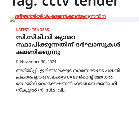
Tag:
cctv tender
LATEST
TENDERS
സി.സി.ടി.വി ക്യാമറ
സ്ഥാപിക്കുന്നതിന് ദർഘാസുകൾ
ക്ഷണിക്കുന്നു
November 30, 2024
അറിയിപ്പ് : ഇരിങ്ങാലക്കുട നഗരസഭയുടെ പദ്ധതി
പ്രകാരം ഇരിങ്ങാലക്കുട ഗവൺമെന്റ് മോഡൽ
ബോയ്സ് വൊക്കേഷണൽ ഹയർ സെക്കൻഡറി
സ്കൂളിൽ സി.സി.ടി.വി…