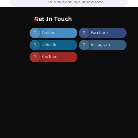
ശക്തമായ മഴ തുടരുന്നു –
തൃശൂർ ജില്ലയിൽ എല്ലാ
വിദ്യാഭ്യാസ
Get In Touch
സ്ഥാപനങ്ങൾക്കും
ശനിയാഴ്ച അവധി
Twitter
Facebook
August 7, 2026
എം.ജി. യൂണിവേഴ്‌സിറ്റിയിൽ
LinkedIn
Instagram
നിന്ന് ഇംഗ്ളീഷ്
സാഹിത്യത്തിൽ ഡോക്ടറേറ്റ്
നേടിയ എൻ. ആര്യ
YouTube
August 7, 2026
ട്യുണീഷ്യൻ ചിത്രം ” ദി
വോയിസ് ഓഫ് ഹിന്ദ് റജബ് ”
ഇരിങ്ങാലക്കുട ഫിലിം
സൊസൈറ്റി ആഗസ്റ്റ് 7
വെള്ളിയാഴ്ച സ്‌ക്രീൻ
ചെയ്യുന്നു
August 6, 2026
സെന്റ് ജോസഫ്സ് കോളജ്
കോമേഴ്‌സ്
അസോസിയേഷന്
തുടക്കമായി
August 6, 2026