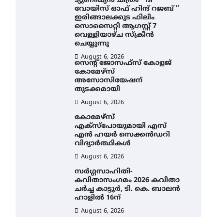
ട്യുണീഷ്യൻ ചിത്രം ” ദി
വോയിസ് ഓഫ് ഹിന്ദ് റജബ് ”
ഇരിങ്ങാലക്കുട ഫിലിം
സൊസൈറ്റി ആഗസ്റ്റ് 7
വെള്ളിയാഴ്ച സ്‌ക്രീൻ
ചെയ്യുന്നു
August 6, 2026
സെന്റ് ജോസഫ്സ് കോളജ്
കോമേഴ്‌സ്
അസോസിയേഷന്
തുടക്കമായി
August 6, 2026
കോമേഴ്സ്
എക്സ്പോയുമായി എസ്
എൻ ഹയർ സെക്കൻഡറി
വിദ്യാർത്ഥികൾ
August 6, 2026
സർഗ്ഗസാഹിതി-
കവിതാസംഗമം 2026 കവിതാ
ചർച്ച കാട്ടൂർ, ടി. കെ. ബാലൻ
ഹാളിൽ 16ന്
August 6, 2026