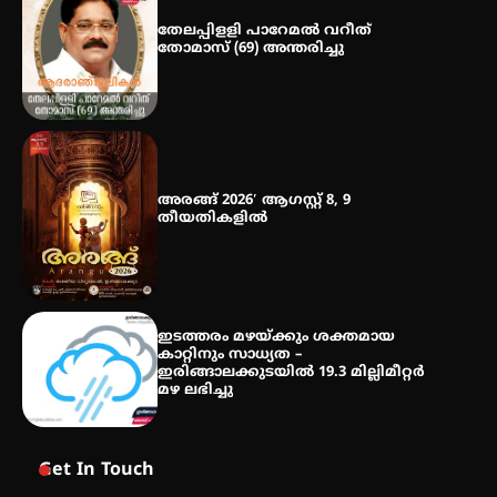
തേലപ്പിളളി പാറേമൽ വറീത്
തോമാസ് (69) അന്തരിച്ചു
മെഡിക്കൽ ക്യാമ്പ്
അരങ്ങ് 2026′ ആഗസ്റ്റ് 8, 9
തീയതികളിൽ
ഇടത്തരം മഴയ്ക്കും ശക്തമായ
കാറ്റിനും സാധ്യത –
ഇരിങ്ങാലക്കുടയിൽ 19.3 മില്ലിമീറ്റർ
മഴ ലഭിച്ചു
Get In Touch