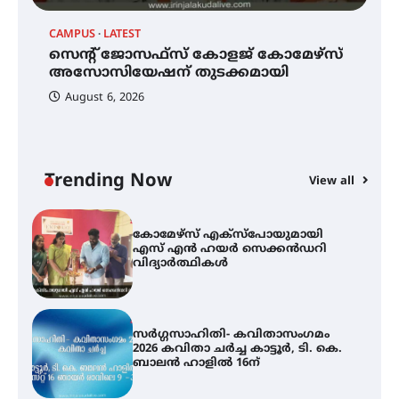
CAMPUS
LATEST
C
മെഡിക്കൽ ക്യാമ്പ്
സെന്റ് ജോസഫ്സ് കോളജ് കോമേഴ്‌സ്
ക
അസോസിയേഷന് തുടക്കമായി
എ
വ
August 6, 2026
സെന്റ് ജോസഫ്സ് കോളജ്
കോമേഴ്‌സ് അസോസിയേഷന്
തുടക്കമായി
Trending Now
View all
കോമേഴ്സ് എക്സ്പോയുമായി
എസ് എൻ ഹയർ സെക്കൻഡറി
വിദ്യാർത്ഥികൾ
സർഗ്ഗസാഹിതി- കവിതാസംഗമം
2026 കവിതാ ചർച്ച കാട്ടൂർ, ടി. കെ.
ബാലൻ ഹാളിൽ 16ന്