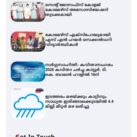
സെന്റ് ജോസഫ്സ് കോളജ്
കോമേഴ്‌സ് അസോസിയേഷന്
തുടക്കമായി
കോമേഴ്സ് എക്സ്പോയുമായി
എസ് എൻ ഹയർ സെക്കൻഡറി
വിദ്യാർത്ഥികൾ
സർഗ്ഗസാഹിതി- കവിതാസംഗമം
2026 കവിതാ ചർച്ച കാട്ടൂർ, ടി.
കെ. ബാലൻ ഹാളിൽ 16ന്
ഇടത്തരം മഴയ്ക്കും കാറ്റിനും
സാധ്യത ഇരിങ്ങാലക്കുടയിൽ 4.4
മില്ലി മീറ്റർ മഴ ലഭിച്ചു