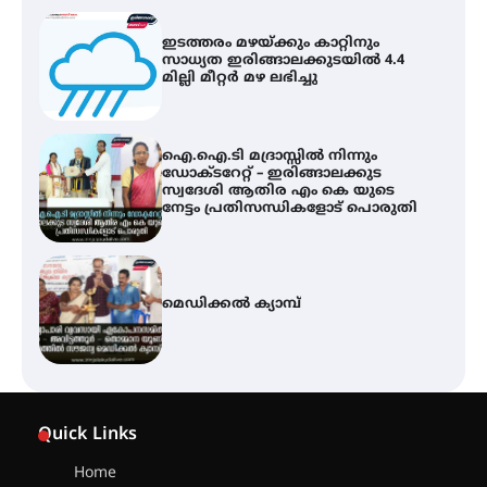
ഇടത്തരം മഴയ്ക്കും കാറ്റിനും
സാധ്യത ഇരിങ്ങാലക്കുടയിൽ 4.4
മില്ലി മീറ്റർ മഴ ലഭിച്ചു
ഐ.ഐ.ടി മദ്രാസ്സിൽ നിന്നും
ഡോക്ടറേറ്റ് – ഇരിങ്ങാലക്കുട
സ്വദേശി ആതിര എം കെ യുടെ
നേട്ടം പ്രതിസന്ധികളോട് പൊരുതി
മെഡിക്കൽ ക്യാമ്പ്
സെന്റ് ജോസഫ്സ് കോളജ്
കോമേഴ്‌സ് അസോസിയേഷന്
Quick Links
തുടക്കമായി
Home