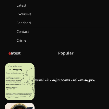
Latest
കോമേഴ്സ് എക്സ്പോയുമായി
എസ് എൻ ഹയർ സെക്കൻഡറി
Exclusive
വിദ്യാർത്ഥികൾ
Sanchari
Contact
സർഗ്ഗസാഹിതി- കവിതാസംഗമം
Crime
2026 കവിതാ ചർച്ച കാട്ടൂർ, ടി. കെ.
ബാലൻ ഹാളിൽ 16ന്
Latest
Popular
ഇടത്തരം മഴയ്ക്കും കാറ്റിനും
സാധ്യത ഇരിങ്ങാലക്കുടയിൽ 4.4
മില്ലി മീറ്റർ മഴ ലഭിച്ചു
തായ് ചി – ക്വിഗോങ്ങ് പരിചയപ്പെടാം
ഐ.ഐ.ടി മദ്രാസ്സിൽ നിന്നും
ഡോക്ടറേറ്റ് – ഇരിങ്ങാലക്കുട
സ്വദേശി ആതിര എം കെ യുടെ
നേട്ടം പ്രതിസന്ധികളോട് പൊരുതി