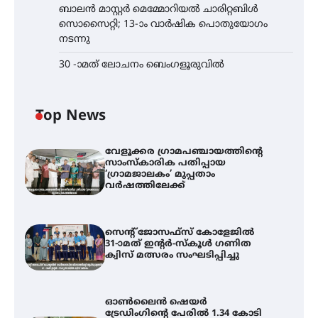
ബാലൻ മാസ്റ്റർ മെമ്മോറിയൽ ചാരിറ്റബിൾ
സൊസൈറ്റി; 13-ാം വാർഷിക പൊതുയോഗം
നടന്നു
30 -ാമത് ലോചനം ബെംഗളൂരുവിൽ
Top News
വേളൂക്കര ഗ്രാമപഞ്ചായത്തിന്റെ
സാംസ്കാരിക പതിപ്പായ
‘ഗ്രാമജാലകം’ മുപ്പതാം
വർഷത്തിലേക്ക്
സെന്റ് ജോസഫ്സ് കോളേജിൽ
31-ാമത് ഇന്റർ-സ്കൂൾ ഗണിത
ക്വിസ് മത്സരം സംഘടിപ്പിച്ചു
ഓൺലൈൻ ഷെയർ
ട്രേഡിംഗിന്റെ പേരിൽ 1.34 കോടി