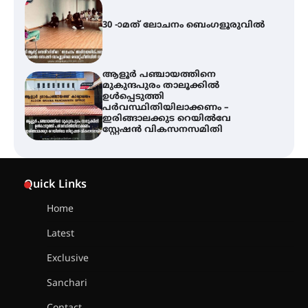
30 -ാമത് ലോചനം ബെംഗളൂരുവിൽ
ആളൂർ പഞ്ചായത്തിനെ
മുകുന്ദപുരം താലൂക്കിൽ
ഉൾപ്പെടുത്തി
പർവസ്ഥിതിയിലാക്കണം –
ഇരിങ്ങാലക്കുട റെയിൽവേ
സ്റ്റേഷൻ വികസനസമിതി
വേളൂക്കര ഗ്രാമപഞ്ചായത്തിന്റെ
സാംസ്കാരിക പതിപ്പായ
Quick Links
‘ഗ്രാമജാലകം’ മുപ്പതാം
വർഷത്തിലേക്ക്
Home
Latest
സെന്റ് ജോസഫ്സ് കോളേജിൽ 31-ാ
മത് ഇന്റർ-സ്കൂൾ ഗണിത ക്വിസ്
Exclusive
മത്സരം സംഘടിപ്പിച്ചു
Sanchari
ഓൺലൈൻ ഷെയർ ട്രേഡിംഗിന്റെ