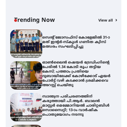
വേളൂക്കര ഗ്രാമപഞ്ചായത്തിന്റെ
സാംസ്കാരിക പതിപ്പായ
‘ഗ്രാമജാലകം’ മുപ്പതാം
വർഷത്തിലേക്ക്
Trending Now
View all
സെന്റ് ജോസഫ്സ് കോളേജിൽ 31-ാ
മത് ഇന്റർ-സ്കൂൾ ഗണിത ക്വിസ്
മത്സരം സംഘടിപ്പിച്ചു
ഓൺലൈൻ ഷെയർ ട്രേഡിംഗിന്റെ
പേരിൽ 1.34 കോടി രൂപ തട്ടിയ
കേസ്; പത്താം പ്രതിയെ
ദുബായിലേക്ക് കോഴിക്കോട് എയർ
പോർട്ട് വഴി കടക്കാൻ ശ്രമിക്കവെ
അറസ്റ്റ് ചെയ്തു
സാന്ത്വന പരിചരണത്തിന്
കരുത്തായി പി.ആർ. ബാലൻ
മാസ്റ്റർ മെമ്മോറിയൽ ചാരിറ്റബിൾ
സൊസൈറ്റി; 13-ാം വാർഷിക
പൊതുയോഗം നടന്നു