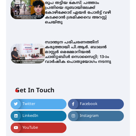
രൂപ തട്ടിയ കേസ്; പത്താം
പ്രതിയെ ദുബായിലേക്ക്
കോഴിക്കോട് എയർ പോർട്ട് വഴി
കടക്കാൻ ശ്രമിക്കവെ അറസ്റ്റ്
ചെയ്തു
സാന്ത്വന പരിചരണത്തിന്
കരുത്തായി പി.ആർ. ബാലൻ
മാസ്റ്റർ മെമ്മോറിയൽ
ചാരിറ്റബിൾ സൊസൈറ്റി; 13-ാം
വാർഷിക പൊതുയോഗം നടന്നു
Get In Touch
Twitter
Facebook
സെന്റ് ജോസഫ്സ് കോളേജിൽ 31-ാ
മത് ഇന്റർ-സ്കൂൾ ഗണിത ക്വിസ്
LinkedIn
Instagram
മത്സരം സംഘടിപ്പിച്ചു
YouTube
ഓൺലൈൻ ഷെയർ ട്രേഡിംഗിന്റെ