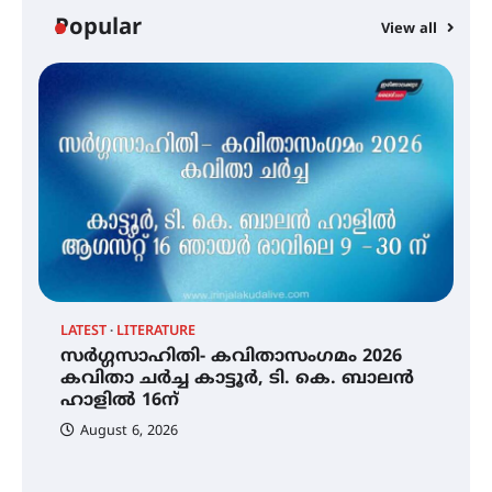
സ്വദേശി ആതിര എം കെ യുടെ
Popular
View all
നേട്ടം പ്രതിസന്ധികളോട് പൊരുതി
മെഡിക്കൽ ക്യാമ്പ്
തായ് ചി – ക്വിഗോങ്ങ്
പരിചയപ്പെടാം
LATEST
LITERATURE
സർഗ്ഗസാഹിതി- കവിതാസംഗമം 2026
തേലപ്പിളളി പാറേമൽ വറീത്
കവിതാ ചർച്ച കാട്ടൂർ, ടി. കെ. ബാലൻ
തോമാസ് (69) അന്തരിച്ചു
ഹാളിൽ 16ന്
August 6, 2026
C
സർഗ്ഗസാഹിതി- കവിതാസംഗമം
ഇ