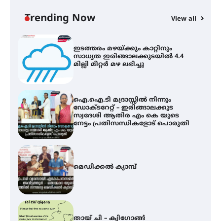
2026 കവിതാ ചർച്ച കാട്ടൂർ, ടി. കെ.
ഇ
ബാലൻ ഹാളിൽ 16ന്
ല
Trending Now
View all
ഇടത്തരം മഴയ്ക്കും കാറ്റിനും
സാധ്യത ഇരിങ്ങാലക്കുടയിൽ 4.4
മില്ലി മീറ്റർ മഴ ലഭിച്ചു
ഐ.ഐ.ടി മദ്രാസ്സിൽ നിന്നും
ഡോക്ടറേറ്റ് – ഇരിങ്ങാലക്കുട
സ്വദേശി ആതിര എം കെ യുടെ
നേട്ടം പ്രതിസന്ധികളോട് പൊരുതി
മെഡിക്കൽ ക്യാമ്പ്
തായ് ചി – ക്വിഗോങ്ങ്