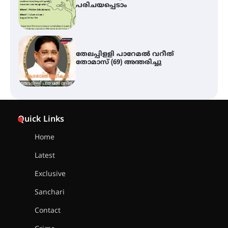
പരിചയപ്പെടാം
തേലപ്പിളളി പാറേമൽ വറീത്
തോമാസ് (69) അന്തരിച്ചു
സർഗ്ഗസാഹിതി- കവിതാസംഗമം
2026 കവിതാ ചർച്ച കാട്ടൂർ, ടി. കെ.
Quick Links
ബാലൻ ഹാളിൽ 16ന്
Home
Latest
ഇടത്തരം മഴയ്ക്കും കാറ്റിനും
സാധ്യത ഇരിങ്ങാലക്കുടയിൽ 4.4
Exclusive
മില്ലി മീറ്റർ മഴ ലഭിച്ചു
Sanchari
Contact
ഐ.ഐ.ടി മദ്രാസ്സിൽ നിന്നും
ഡോക്ടറേറ്റ് – ഇരിങ്ങാലക്കുട