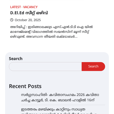
LATEST
VACANCY
D.El.Ed സീറ്റ് ഒഴിവ്
October 20, 2025
അറിയിപ്പ് : ഇരിങ്ങാലക്കുട എസ്.എൻ.ടി.ടി ഐ യിൽ
മാനേജ്മെന്റ് വിഭാഗത്തിൽ സയൻസിന് മൂന്ന് സീറ്റ്
ഒഴിവുണ്ട്. അവസാന തീയതി ഒക്ടോബർ…
Search
Search
Recent Posts
സർഗ്ഗസാഹിതി- കവിതാസംഗമം 2026 കവിതാ
ചർച്ച കാട്ടൂർ, ടി. കെ. ബാലൻ ഹാളിൽ 16ന്
ഇടത്തരം മഴയ്ക്കും കാറ്റിനും സാധ്യത