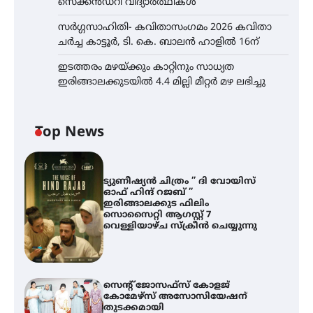
സെക്കൻഡറി വിദ്യാർത്ഥികൾ
സർഗ്ഗസാഹിതി- കവിതാസംഗമം 2026 കവിതാ
ചർച്ച കാട്ടൂർ, ടി. കെ. ബാലൻ ഹാളിൽ 16ന്
ഇടത്തരം മഴയ്ക്കും കാറ്റിനും സാധ്യത
ഇരിങ്ങാലക്കുടയിൽ 4.4 മില്ലി മീറ്റർ മഴ ലഭിച്ചു
Top News
ട്യുണീഷ്യൻ ചിത്രം ” ദി വോയിസ്
ഓഫ് ഹിന്ദ് റജബ് ”
ഇരിങ്ങാലക്കുട ഫിലിം
സൊസൈറ്റി ആഗസ്റ്റ് 7
വെള്ളിയാഴ്ച സ്‌ക്രീൻ ചെയ്യുന്നു
സെന്റ് ജോസഫ്സ് കോളജ്
കോമേഴ്‌സ് അസോസിയേഷന്
തുടക്കമായി