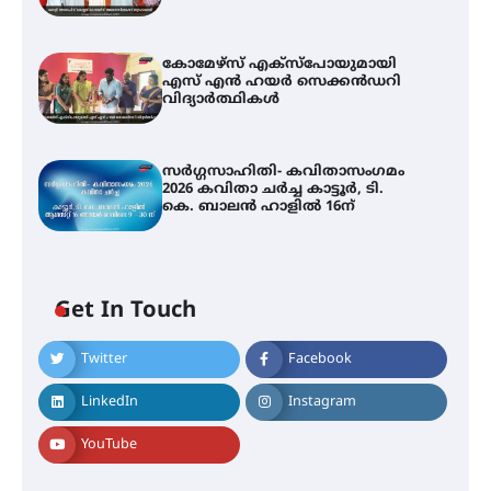
കോമേഴ്സ് എക്സ്പോയുമായി
എസ് എൻ ഹയർ സെക്കൻഡറി
വിദ്യാർത്ഥികൾ
സർഗ്ഗസാഹിതി- കവിതാസംഗമം
2026 കവിതാ ചർച്ച കാട്ടൂർ, ടി.
കെ. ബാലൻ ഹാളിൽ 16ന്
Get In Touch
Twitter
Facebook
LinkedIn
Instagram
YouTube