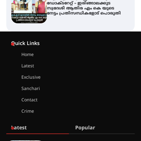
ഡോക്ടറേറ്റ് – ഇരിങ്ങാലക്കുട
സ്വദേശി ആതിര എം കെ യുടെ
നേട്ടം പ്രതിസന്ധികളോട് പൊരുതി
ട്യുണീഷ്യൻ ചിത്രം ” ദി വോയിസ്
ഓഫ് ഹിന്ദ് റജബ് ” ഇരിങ്ങാലക്കുട
Quick Links
ഫിലിം സൊസൈറ്റി ആഗസ്റ്റ് 7
വെള്ളിയാഴ്ച സ്‌ക്രീൻ ചെയ്യുന്നു
Home
Latest
സെന്റ് ജോസഫ്സ് കോളജ്
കോമേഴ്‌സ് അസോസിയേഷന്
Exclusive
തുടക്കമായി
Sanchari
Contact
കോമേഴ്സ് എക്സ്പോയുമായി
Crime
എസ് എൻ ഹയർ സെക്കൻഡറി
വിദ്യാർത്ഥികൾ
Latest
Popular