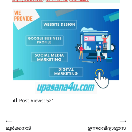
https://www.instagram.com/irinjalakudalive
Post Views:
521
Post
⟵
⟶
മൂർക്കനാട്
ഉന്നതവിദ്യാഭ്യാസ
navigation