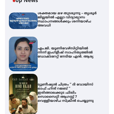
Top News
ശക്തമായ മഴ തുടരുന്നു – തൃശൂർ
ജില്ലയിൽ എല്ലാ വിദ്യാഭ്യാസ
സ്ഥാപനങ്ങൾക്കും ശനിയാഴ്ച
അവധി
എം.ജി. യൂണിവേഴ്‌സിറ്റിയിൽ
നിന്ന് ഇംഗ്ളീഷ് സാഹിത്യത്തിൽ
ഡോക്ടറേറ്റ് നേടിയ എൻ. ആര്യ
ട്യുണീഷ്യൻ ചിത്രം ” ദി വോയിസ്
ഓഫ് ഹിന്ദ് റജബ് ”
ഇരിങ്ങാലക്കുട ഫിലിം
സൊസൈറ്റി ആഗസ്റ്റ് 7
വെള്ളിയാഴ്ച സ്‌ക്രീൻ ചെയ്യുന്നു