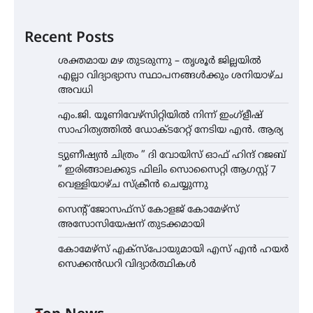
Recent Posts
ശക്തമായ മഴ തുടരുന്നു – തൃശൂർ ജില്ലയിൽ
എല്ലാ വിദ്യാഭ്യാസ സ്ഥാപനങ്ങൾക്കും ശനിയാഴ്ച
അവധി
എം.ജി. യൂണിവേഴ്‌സിറ്റിയിൽ നിന്ന് ഇംഗ്ളീഷ്
സാഹിത്യത്തിൽ ഡോക്ടറേറ്റ് നേടിയ എൻ. ആര്യ
ട്യുണീഷ്യൻ ചിത്രം ” ദി വോയിസ് ഓഫ് ഹിന്ദ് റജബ്
” ഇരിങ്ങാലക്കുട ഫിലിം സൊസൈറ്റി ആഗസ്റ്റ് 7
വെള്ളിയാഴ്ച സ്‌ക്രീൻ ചെയ്യുന്നു
സെന്റ് ജോസഫ്സ് കോളജ് കോമേഴ്‌സ്
അസോസിയേഷന് തുടക്കമായി
കോമേഴ്സ് എക്സ്പോയുമായി എസ് എൻ ഹയർ
സെക്കൻഡറി വിദ്യാർത്ഥികൾ