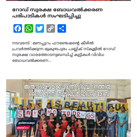
റോഡ് സുരക്ഷ ബോധവൽക്കരണ
പരിപാടികൾ സംഘടിപ്പിച്ചു
Facebook
WhatsApp
Twitter
Copy
Share
Link
നടവരമ്പ് : മണപ്പുറം ഫൗണ്ടേഷന്റെ കീഴിൽ
പ്രവർത്തിക്കുന്ന മുകുന്ദപുരം പബ്ലിക് സ്കൂളിൽ റോഡ്
സുരക്ഷ വാരത്തോടനുബന്ധിച്ച് കുട്ടികൾ വിവിധ
ബോധവൽക്കരണ…