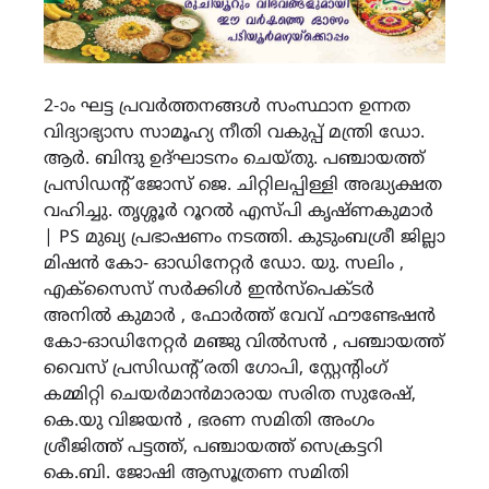
2-ാം ഘട്ട പ്രവർത്തനങ്ങൾ സംസ്ഥാന ഉന്നത
വിദ്യാഭ്യാസ സാമൂഹ്യ നീതി വകുപ്പ് മന്ത്രി ഡോ.
ആർ. ബിന്ദു ഉദ്ഘാടനം ചെയ്തു. പഞ്ചായത്ത്
പ്രസിഡന്റ് ജോസ് ജെ. ചിറ്റിലപ്പിള്ളി അദ്ധ്യക്ഷത
വഹിച്ചു. തൃശ്ശൂർ റൂറൽ എസ്പി കൃഷ്ണകുമാർ
| PS മുഖ്യ പ്രഭാഷണം നടത്തി. കുടുംബശ്രീ ജില്ലാ
മിഷൻ കോ- ഓഡിനേറ്റർ ഡോ. യു. സലിം ,
എക്സൈസ് സർക്കിൾ ഇൻസ്പെക്ടർ
അനിൽ കുമാർ , ഫോർത്ത് വേവ് ഫൗണ്ടേഷൻ
കോ-ഓഡിനേറ്റർ മഞ്ജു വിൽസൻ , പഞ്ചായത്ത്
വൈസ് പ്രസിഡന്റ് രതി ഗോപി, സ്റ്റേൻ്റിംഗ്
കമ്മിറ്റി ചെയർമാൻമാരായ സരിത സുരേഷ്,
കെ.യു വിജയൻ , ഭരണ സമിതി അംഗം
ശ്രീജിത്ത് പട്ടത്ത്, പഞ്ചായത്ത് സെക്രട്ടറി
കെ.ബി. ജോഷി ആസൂത്രണ സമിതി