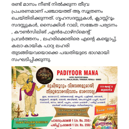
രണ്ട് മാസം നീണ്ട് നിൽക്കുന്ന തീവ്ര
പ്രചരണമാണ് പഞ്ചായത്ത് ആ സൂത്രണം
ചെയ്തിരിക്കുന്നത്. ഗൃഹസദസ്സുകൾ, ക്ലാസ്സ്റൂം
സദസ്സുകൾ, സൈക്കിൾ റാലി, സങ്കേത പര്യടനം
, കൗൺസിലിങ് ,എൻഫോഴ്സ്മെൻ്റ്
പ്രവർത്തനം , ലഹരിക്കെതിരെ എൻ്റെ കയ്യൊപ്പ്,
കലാ-കായിക പാഠ്യ ലഹരി
തുടങ്ങിയവയൊക്കെ പദ്ധതിയുടെ ഭാഗമായി
സംഘടിപ്പിക്കുന്നു.