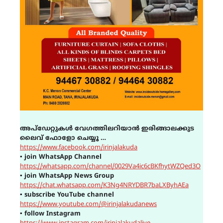
അപ്ഡേറ്റുകൾ വേഗത്തിലറിയാൻ ഇരിങ്ങാലക്കുട
ലൈവ് ഫോളോ ചെയ്യൂ …
https://www.facebook.com/irinjalakuda
▪
join WhatsApp Channel
https://whatsapp.com/channel/0029Va4ic6cBKfhytWZQed3O
▪
join WhatsApp News Group
https://chat.whatsapp.com/K3Ng4NRYDBR7baLXByhAEa
▪
subscribe YouTube channel
https://www.youtube.com/@irinjalakudanews
▪
follow Instagram