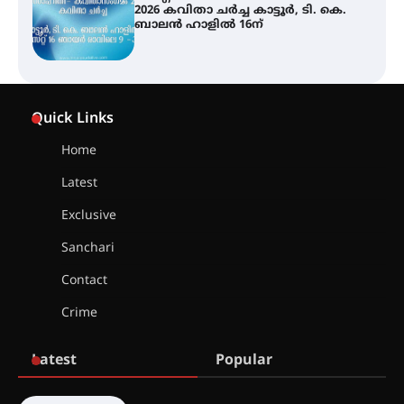
ജില്ലയിൽ എല്ലാ വിദ്യാഭ്യാസ
സ്ഥാപനങ്ങൾക്കും ശനിയാഴ്ച
അവധി
എം.ജി. യൂണിവേഴ്‌സിറ്റിയിൽ നിന്ന്
ഇംഗ്ളീഷ് സാഹിത്യത്തിൽ
Quick Links
ഡോക്ടറേറ്റ് നേടിയ എൻ. ആര്യ
Home
Latest
ട്യുണീഷ്യൻ ചിത്രം ” ദി വോയിസ്
ഓഫ് ഹിന്ദ് റജബ് ” ഇരിങ്ങാലക്കുട
Exclusive
ഫിലിം സൊസൈറ്റി ആഗസ്റ്റ് 7
വെള്ളിയാഴ്ച സ്‌ക്രീൻ ചെയ്യുന്നു
Sanchari
Contact
സെന്റ് ജോസഫ്സ് കോളജ്
Crime
കോമേഴ്‌സ് അസോസിയേഷന്
തുടക്കമായി
Latest
Popular
കോമേഴ്സ് എക്സ്പോയുമായി