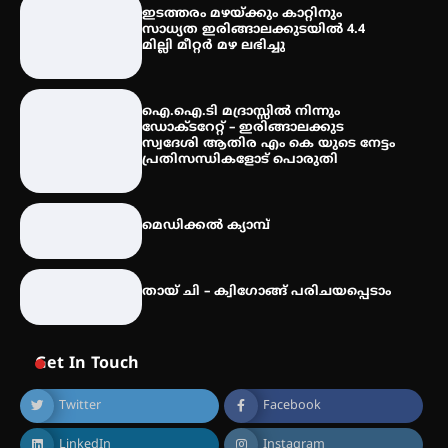
എസ് എൻ ഹയർ സെക്കൻഡറി
ഇടത്തരം മഴയ്ക്കും കാറ്റിനും
വിദ്യാർത്ഥികൾ
സാധ്യത ഇരിങ്ങാലക്കുടയിൽ 4.4
മില്ലി മീറ്റർ മഴ ലഭിച്ചു
സർഗ്ഗസാഹിതി- കവിതാസംഗമം
ഐ.ഐ.ടി മദ്രാസ്സിൽ നിന്നും
2026 കവിതാ ചർച്ച കാട്ടൂർ, ടി. കെ.
ഡോക്ടറേറ്റ് – ഇരിങ്ങാലക്കുട
ബാലൻ ഹാളിൽ 16ന്
സ്വദേശി ആതിര എം കെ യുടെ നേട്ടം
പ്രതിസന്ധികളോട് പൊരുതി
മെഡിക്കൽ ക്യാമ്പ്
തായ് ചി – ക്വിഗോങ്ങ് പരിചയപ്പെടാം
Get In Touch
Twitter
Facebook
LinkedIn
Instagram