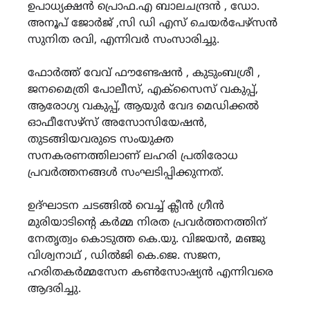
ഉപാധ്യക്ഷൻ പ്രൊഫ.എ ബാലചന്ദ്രൻ , ഡോ.
അനൂപ് ജോർജ് ,സി ഡി എസ് ചെയർപേഴ്സൻ
സുനിത രവി, എന്നിവർ സംസാരിച്ചു.
ഫോർത്ത് വേവ് ഫൗണ്ടേഷൻ , കുടുംബശ്രീ ,
ജനമൈത്രി പോലീസ്, എക്സൈസ് വകുപ്പ്,
ആരോഗ്യ വകുപ്പ്, ആയുർ വേദ മെഡിക്കൽ
ഓഫീസേഴ്സ് അസോസിയേഷൻ,
തുടങ്ങിയവരുടെ സംയുക്ത
സനകരണത്തിലാണ് ലഹരി പ്രതിരോധ
പ്രവർത്തനങ്ങൾ സംഘടിപ്പിക്കുന്നത്.
ഉദ്ഘാടന ചടങ്ങിൽ വെച്ച് ക്ലീൻ ഗ്രീൻ
മുരിയാടിൻ്റെ കർമ്മ നിരത പ്രവർത്തനത്തിന്
നേതൃത്വം കൊടുത്ത കെ.യു. വിജയൻ, മഞ്ജു
വിശ്വനാഥ് , ഡിൽജി കെ.ജെ. സജന,
ഹരിതകർമ്മസേന കൺസോഷ്യൻ എന്നിവരെ
ആദരിച്ചു.