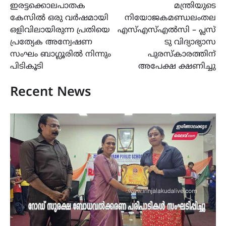
ഇരട്ടക്കൊലപാതക
മന്ത്രിയുടെ
കേസിൽ ഒരു വർഷമായി
നിയോജകമണ്ഡലംതല
ഒളിവിലായിരുന്ന പ്രതിയെ
എസ്എസ്എൽസി – പ്ലസ്
പ്രത്യേക അന്വേഷണ
ടു വിദ്യാഭ്യാസ
സംഘം ബാഗ്ലൂരിൽ നിന്നും
പുരസ്‌കാരത്തിന്
പിടികൂടി
അപേക്ഷ ക്ഷണിച്ചു
Recent News