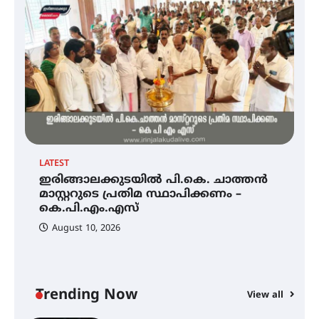
അരങ്ങ് 2026-ന്
സാംസ്കാരികപ്പൊലിമയോടെ
സമാപനം
എ.കെ.സി.സി.യുടെ സൗജന്യ
ആയുർവേദ മെഡിക്കൽ ക്യാമ്പ്
LATEST
EX
ഇരിങ്ങാലക്കുടയിൽ പി.കെ. ചാത്തൻ
ഇരിങ്ങാലക്കുട – ഗുരുവായൂർ –
അ
താനൂർ റെയിൽപാത
മാസ്റ്ററുടെ പ്രതിമ സ്ഥാപിക്കണം –
ഗ
യാഥാർത്ഥ്യമാകുന്നു
കെ.പി.എം.എസ്
ത
ഭ
August 10, 2026
ഇരിങ്ങാലക്കുടയിൽ പി.കെ.
ചാത്തൻ മാസ്റ്ററുടെ പ്രതിമ
സ്ഥാപിക്കണം – കെ.പി.എം.എസ്
Trending Now
View all