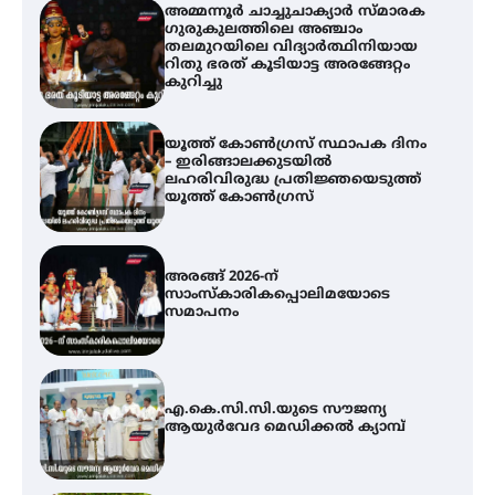
അമ്മന്നൂർ ചാച്ചുചാക്യാർ സ്മാരക
ഗുരുകുലത്തിലെ അഞ്ചാം
തലമുറയിലെ വിദ്യാർത്ഥിനിയായ
റിതു ഭരത് കൂടിയാട്ട അരങ്ങേറ്റം
കുറിച്ചു
യൂത്ത് കോൺഗ്രസ്‌ സ്ഥാപക ദിനം
– ഇരിങ്ങാലക്കുടയിൽ
ലഹരിവിരുദ്ധ പ്രതിജ്ഞയെടുത്ത്
യൂത്ത് കോൺഗ്രസ്
അരങ്ങ് 2026-ന്
സാംസ്കാരികപ്പൊലിമയോടെ
സമാപനം
എ.കെ.സി.സി.യുടെ സൗജന്യ
ആയുർവേദ മെഡിക്കൽ ക്യാമ്പ്