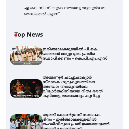
എ.കെ.സി.സി.യുടെ സൗജന്യ ആയുർവേദ
മെഡിക്കൽ ക്യാമ്പ്
Top News
ഇരിങ്ങാലക്കുടയിൽ പി.കെ.
ചാത്തൻ മാസ്റ്ററുടെ പ്രതിമ
സ്ഥാപിക്കണം – കെ.പി.എം.എസ്
അമ്മന്നൂർ ചാച്ചുചാക്യാർ
സ്മാരക ഗുരുകുലത്തിലെ
അഞ്ചാം തലമുറയിലെ
വിദ്യാർത്ഥിനിയായ റിതു ഭരത്
കൂടിയാട്ട അരങ്ങേറ്റം കുറിച്ചു
യൂത്ത് കോൺഗ്രസ്‌ സ്ഥാപക
ദിനം – ഇരിങ്ങാലക്കുടയിൽ
ലഹരിവിരുദ്ധ പ്രതിജ്ഞയെടുത്ത്