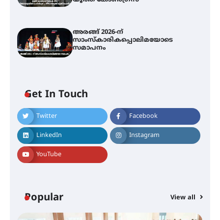
യൂത്ത് കോൺഗ്രസ്
അരങ്ങ് 2026-ന്
സാംസ്കാരികപ്പൊലിമയോടെ
സമാപനം
Get In Touch
അമ്മന്നൂർ ചാച്ചുചാക്യാർ സ്മാരക
Twitter
Facebook
ഗുരുകുലത്തിലെ അഞ്ചാം
തലമുറയിലെ വിദ്യാർത്ഥിനിയായ
LinkedIn
Instagram
റിതു ഭരത് കൂടിയാട്ട അരങ്ങേറ്റം
കുറിച്ചു
YouTube
യൂത്ത് കോൺഗ്രസ്‌ സ്ഥാപക ദിനം
– ഇരിങ്ങാലക്കുടയിൽ
ലഹരിവിരുദ്ധ പ്രതിജ്ഞയെടുത്ത്
Popular
View all
യൂത്ത് കോൺഗ്രസ്