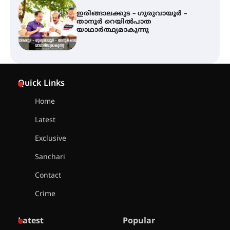
ഇരിങ്ങാലക്കുട – ഗുരുവായൂർ –
താനൂർ റെയിൽപാത
യാഥാർത്ഥ്യമാകുന്നു
ഇരിങ്ങാലക്കുടയിൽ പി.കെ.
ചാത്തൻ മാസ്റ്ററുടെ പ്രതിമ
Quick Links
സ്ഥാപിക്കണം – കെ.പി.എം.എസ്
Home
Latest
അമ്മന്നൂർ ചാച്ചുചാക്യാർ സ്മാരക
ഗുരുകുലത്തിലെ അഞ്ചാം
തലമുറയിലെ വിദ്യാർത്ഥിനിയായ
Exclusive
റിതു ഭരത് കൂടിയാട്ട അരങ്ങേറ്റം
കുറിച്ചു
Sanchari
Contact
യൂത്ത് കോൺഗ്രസ്‌ സ്ഥാപക ദിനം
– ഇരിങ്ങാലക്കുടയിൽ
Crime
ലഹരിവിരുദ്ധ പ്രതിജ്ഞയെടുത്ത്
യൂത്ത് കോൺഗ്രസ്
Latest
Popular