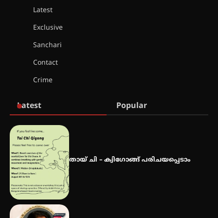
Latest
കോമേഴ്സ് എക്സ്പോയുമായി
എസ് എൻ ഹയർ സെക്കൻഡറി
Exclusive
വിദ്യാർത്ഥികൾ
Sanchari
Contact
സർഗ്ഗസാഹിതി- കവിതാസംഗമം
Crime
2026 കവിതാ ചർച്ച കാട്ടൂർ, ടി. കെ.
ബാലൻ ഹാളിൽ 16ന്
Latest
Popular
ഇടത്തരം മഴയ്ക്കും കാറ്റിനും
സാധ്യത ഇരിങ്ങാലക്കുടയിൽ 4.4
മില്ലി മീറ്റർ മഴ ലഭിച്ചു
തായ് ചി – ക്വിഗോങ്ങ് പരിചയപ്പെടാം
ഐ.ഐ.ടി മദ്രാസ്സിൽ നിന്നും
ഡോക്ടറേറ്റ് – ഇരിങ്ങാലക്കുട
സ്വദേശി ആതിര എം കെ യുടെ
നേട്ടം പ്രതിസന്ധികളോട് പൊരുതി