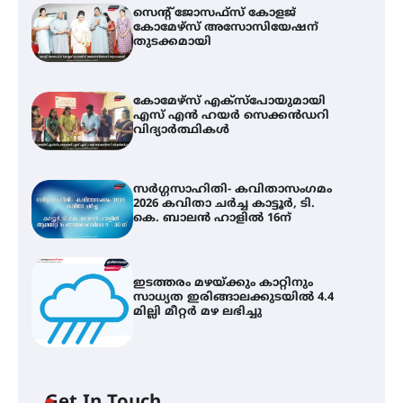
സെന്റ് ജോസഫ്സ് കോളജ്
കോമേഴ്‌സ് അസോസിയേഷന്
തുടക്കമായി
കോമേഴ്സ് എക്സ്പോയുമായി
എസ് എൻ ഹയർ സെക്കൻഡറി
വിദ്യാർത്ഥികൾ
സർഗ്ഗസാഹിതി- കവിതാസംഗമം
2026 കവിതാ ചർച്ച കാട്ടൂർ, ടി.
കെ. ബാലൻ ഹാളിൽ 16ന്
ഇടത്തരം മഴയ്ക്കും കാറ്റിനും
സാധ്യത ഇരിങ്ങാലക്കുടയിൽ 4.4
മില്ലി മീറ്റർ മഴ ലഭിച്ചു