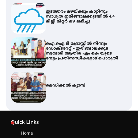
ഇടത്തരം മഴയ്ക്കും കാറ്റിനും
സാധ്യത ഇരിങ്ങാലക്കുടയിൽ 4.4
മില്ലി മീറ്റർ മഴ ലഭിച്ചു
ഐ.ഐ.ടി മദ്രാസ്സിൽ നിന്നും
ഡോക്ടറേറ്റ് – ഇരിങ്ങാലക്കുട
സ്വദേശി ആതിര എം കെ യുടെ
നേട്ടം പ്രതിസന്ധികളോട് പൊരുതി
മെഡിക്കൽ ക്യാമ്പ്
സെന്റ് ജോസഫ്സ് കോളജ്
കോമേഴ്‌സ് അസോസിയേഷന്
Quick Links
തുടക്കമായി
Home