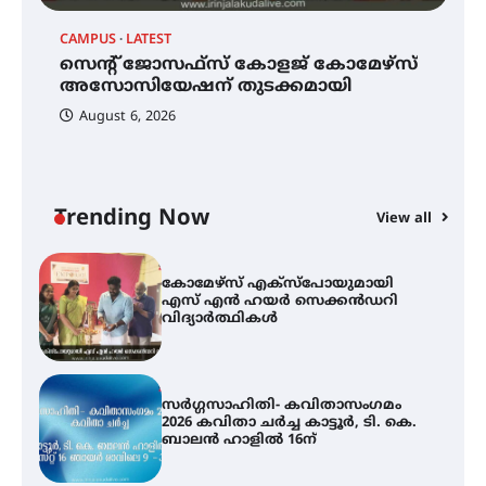
CAMPUS
LATEST
C
മെഡിക്കൽ ക്യാമ്പ്
സെന്റ് ജോസഫ്സ് കോളജ് കോമേഴ്‌സ്
ക
അസോസിയേഷന് തുടക്കമായി
എ
വ
August 6, 2026
സെന്റ് ജോസഫ്സ് കോളജ്
കോമേഴ്‌സ് അസോസിയേഷന്
തുടക്കമായി
Trending Now
View all
കോമേഴ്സ് എക്സ്പോയുമായി
എസ് എൻ ഹയർ സെക്കൻഡറി
വിദ്യാർത്ഥികൾ
സർഗ്ഗസാഹിതി- കവിതാസംഗമം
2026 കവിതാ ചർച്ച കാട്ടൂർ, ടി. കെ.
ബാലൻ ഹാളിൽ 16ന്