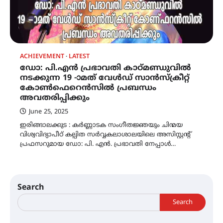
ACHIEVEMENT
LATEST
ഡോ: പി.എൻ പ്രഭാവതി കാഠ്മണ്ഡുവിൽ
നടക്കുന്ന 19 -ാമത് വേൾഡ് സാൻസ്ക്രീറ്റ്
കോൺഫെറെൻസിൽ പ്രബന്ധം
അവതരിപ്പിക്കും
June 25, 2025
ഇരിങ്ങാലക്കുട : കർണ്ണാടക സംഗീതജ്ഞയും ചിന്മയ
വിശ്വവിദ്യാപീഠ് കല്പിത സർവ്വകലാശാലയിലെ അസിസ്റ്റന്റ്
പ്രഫസറുമായ ഡോ: പി. എൻ. പ്രഭാവതി നേപ്പാൾ…
Search
Search