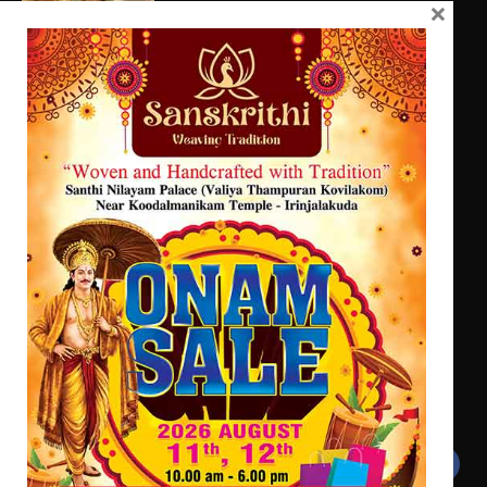
ജില്ലയിൽ എല്ലാ വിദ്യാഭ്യാസ
×
സ്ഥാപനങ്ങൾക്കും ശനിയാഴ്ച
അവധി
സെന്റ് ജോസഫ്സ് കോളജ്
കോമേഴ്‌സ് അസോസിയേഷന്
എം.ജി. യൂണിവേഴ്‌സിറ്റിയിൽ നിന്ന്
തുടക്കമായി
ഇംഗ്ളീഷ് സാഹിത്യത്തിൽ
ഡോക്ടറേറ്റ് നേടിയ എൻ. ആര്യ
കോമേഴ്സ് എക്സ്പോയുമായി എസ്
എൻ ഹയർ സെക്കൻഡറി
വിദ്യാർത്ഥികൾ
സർഗ്ഗസാഹിതി- കവിതാസംഗമം 2026
കവിതാ ചർച്ച കാട്ടൂർ, ടി. കെ.
ബാലൻ ഹാളിൽ 16ന്
Get In Touch
Twitter
Facebook