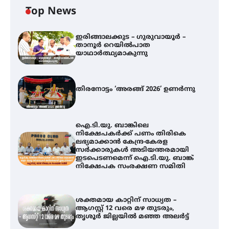
Top News
ഇരിങ്ങാലക്കുട – ഗുരുവായൂർ –
താനൂർ റെയിൽപാത
യാഥാർത്ഥ്യമാകുന്നു
തിരനോട്ടം ‘അരങ്ങ് 2026’ ഉണർന്നു
ഐ.ടി.യു. ബാങ്കിലെ
നിക്ഷേപകർക്ക് പണം തിരികെ
ലഭ്യമാക്കാൻ കേന്ദ്ര-കേരള
സർക്കാരുകൾ അടിയന്തരമായി
ഇടപെടണമെന്ന് ഐ.ടി.യു. ബാങ്ക്
നിക്ഷേപക സംരക്ഷണ സമിതി
ശക്തമായ കാറ്റിന് സാധ്യത –
ആഗസ്റ്റ് 12 വരെ മഴ തുടരും,
തൃശൂർ ജില്ലയിൽ മഞ്ഞ അലർട്ട്