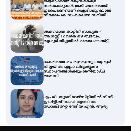
ലഭ്യമാക്കാൻ കേന്ദ്ര-കേരള
സർക്കാരുകൾ അടിയന്തരമായി
ഇടപെടണമെന്ന് ഐ.ടി.യു. ബാങ്ക്
നിക്ഷേപക സംരക്ഷണ സമിതി
ശക്തമായ കാറ്റിന് സാധ്യത –
ആഗസ്റ്റ് 12 വരെ മഴ തുടരും,
തൃശൂർ ജില്ലയിൽ മഞ്ഞ അലർട്ട്
ശക്തമായ മഴ തുടരുന്നു – തൃശൂർ
ജില്ലയിൽ എല്ലാ വിദ്യാഭ്യാസ
സ്ഥാപനങ്ങൾക്കും ശനിയാഴ്ച
അവധി
എം.ജി. യൂണിവേഴ്‌സിറ്റിയിൽ നിന്ന്
ഇംഗ്ളീഷ് സാഹിത്യത്തിൽ
ഡോക്ടറേറ്റ് നേടിയ എൻ. ആര്യ
ഇരിങ്ങാലക്കുട – ഗുരുവായൂർ –