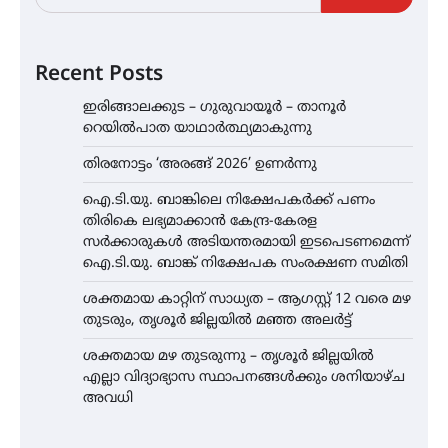
Recent Posts
ഇരിങ്ങാലക്കുട – ഗുരുവായൂർ – താനൂർ
റെയിൽപാത യാഥാർത്ഥ്യമാകുന്നു
തിരനോട്ടം ‘അരങ്ങ് 2026’ ഉണർന്നു
ഐ.ടി.യു. ബാങ്കിലെ നിക്ഷേപകർക്ക് പണം
തിരികെ ലഭ്യമാക്കാൻ കേന്ദ്ര-കേരള
സർക്കാരുകൾ അടിയന്തരമായി ഇടപെടണമെന്ന്
ഐ.ടി.യു. ബാങ്ക് നിക്ഷേപക സംരക്ഷണ സമിതി
ശക്തമായ കാറ്റിന് സാധ്യത – ആഗസ്റ്റ് 12 വരെ മഴ
തുടരും, തൃശൂർ ജില്ലയിൽ മഞ്ഞ അലർട്ട്
ശക്തമായ മഴ തുടരുന്നു – തൃശൂർ ജില്ലയിൽ
എല്ലാ വിദ്യാഭ്യാസ സ്ഥാപനങ്ങൾക്കും ശനിയാഴ്ച
അവധി