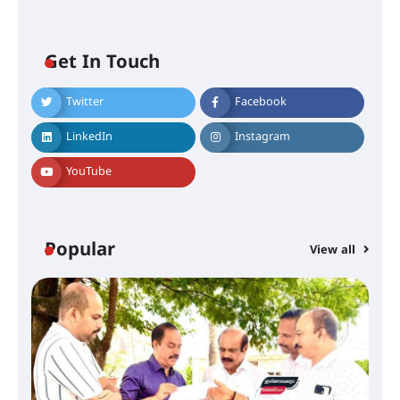
Get In Touch
Twitter
Facebook
തിരനോട്ടം ‘അരങ്ങ് 2026’ ഉണർന്നു
LinkedIn
Instagram
YouTube
ഐ.ടി.യു. ബാങ്കിലെ
നിക്ഷേപകർക്ക് പണം തിരികെ
ലഭ്യമാക്കാൻ കേന്ദ്ര-കേരള
സർക്കാരുകൾ അടിയന്തരമായി
ഇടപെടണമെന്ന് ഐ.ടി.യു. ബാങ്ക്
Popular
നിക്ഷേപക സംരക്ഷണ സമിതി
View all
ശക്തമായ കാറ്റിന് സാധ്യത –
ആഗസ്റ്റ് 12 വരെ മഴ തുടരും,
തൃശൂർ ജില്ലയിൽ മഞ്ഞ അലർട്ട്
ശക്തമായ മഴ തുടരുന്നു – തൃശൂർ