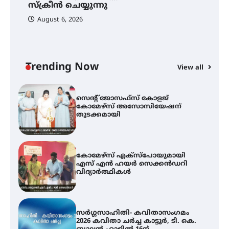
നേട്ടം പ്രതിസന്ധികളോട് പൊരുതി
സ്‌ക്രീൻ ചെയ്യുന്നു
August 6, 2026
ട്യുണീഷ്യൻ ചിത്രം ” ദി വോയിസ്
ഓഫ് ഹിന്ദ് റജബ് ” ഇരിങ്ങാലക്കുട
ഫിലിം സൊസൈറ്റി ആഗസ്റ്റ് 7
വെള്ളിയാഴ്ച സ്‌ക്രീൻ ചെയ്യുന്നു
Trending Now
View all
സെന്റ് ജോസഫ്സ് കോളജ്
കോമേഴ്‌സ് അസോസിയേഷന്
തുടക്കമായി
കോമേഴ്സ് എക്സ്പോയുമായി
എസ് എൻ ഹയർ സെക്കൻഡറി
വിദ്യാർത്ഥികൾ
സർഗ്ഗസാഹിതി- കവിതാസംഗമം
2026 കവിതാ ചർച്ച കാട്ടൂർ, ടി. കെ.