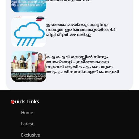
ബാലൻ ഹാളിൽ 16ന്
ഇടത്തരം മഴയ്ക്കും കാറ്റിനും
സാധ്യത ഇരിങ്ങാലക്കുടയിൽ 4.4
മില്ലി മീറ്റർ മഴ ലഭിച്ചു
ഐ.ഐ.ടി മദ്രാസ്സിൽ നിന്നും
ഡോക്ടറേറ്റ് – ഇരിങ്ങാലക്കുട
സ്വദേശി ആതിര എം കെ യുടെ
നേട്ടം പ്രതിസന്ധികളോട് പൊരുതി
ട്യുണീഷ്യൻ ചിത്രം ” ദി വോയിസ്
ഓഫ് ഹിന്ദ് റജബ് ” ഇരിങ്ങാലക്കുട
Quick Links
ഫിലിം സൊസൈറ്റി ആഗസ്റ്റ് 7
വെള്ളിയാഴ്ച സ്‌ക്രീൻ ചെയ്യുന്നു
Home
Latest
സെന്റ് ജോസഫ്സ് കോളജ്
കോമേഴ്‌സ് അസോസിയേഷന്
Exclusive