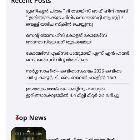
Recent Posts
ട്യുണീഷ്യൻ ചിത്രം ” ദി വോയിസ് ഓഫ് ഹിന്ദ് റജബ്
” ഇരിങ്ങാലക്കുട ഫിലിം സൊസൈറ്റി ആഗസ്റ്റ് 7
വെള്ളിയാഴ്ച സ്‌ക്രീൻ ചെയ്യുന്നു
സെന്റ് ജോസഫ്സ് കോളജ് കോമേഴ്‌സ്
അസോസിയേഷന് തുടക്കമായി
കോമേഴ്സ് എക്സ്പോയുമായി എസ് എൻ ഹയർ
സെക്കൻഡറി വിദ്യാർത്ഥികൾ
സർഗ്ഗസാഹിതി- കവിതാസംഗമം 2026 കവിതാ
ചർച്ച കാട്ടൂർ, ടി. കെ. ബാലൻ ഹാളിൽ 16ന്
ഇടത്തരം മഴയ്ക്കും കാറ്റിനും സാധ്യത
ഇരിങ്ങാലക്കുടയിൽ 4.4 മില്ലി മീറ്റർ മഴ ലഭിച്ചു
Top News