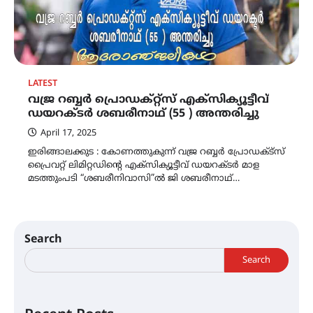
LATEST
വജ്ര റബ്ബർ പ്രൊഡക്റ്റ്സ് എക്‌സിക്യൂട്ടീവ്
ഡയറക്ടർ ശബരീനാഥ് (55 ) അന്തരിച്ചു
April 17, 2025
ഇരിങ്ങാലക്കുട : കോണത്തുകുന്ന് വജ്ര റബ്ബർ പ്രോഡക്‌ട്‌സ്
പ്രൈവറ്റ് ലിമിറ്റഡിന്റെ എക്‌സിക്യൂട്ടീവ് ഡയറക്ടർ മാള
മടത്തുംപടി “ശബരീനിവാസി”ൽ ജി ശബരീനാഥ്…
Search
Search