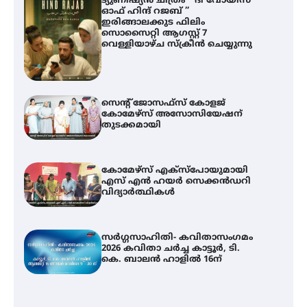
ട്യുണീഷ്യൻ ചിത്രം ” ദി വോയിസ്
ഓഫ് ഹിന്ദ് റജബ് ”
ഇരിങ്ങാലക്കുട ഫിലിം
സൊസൈറ്റി ആഗസ്റ്റ് 7
വെള്ളിയാഴ്ച സ്‌ക്രീൻ ചെയ്യുന്നു
സെന്റ് ജോസഫ്സ് കോളജ്
കോമേഴ്‌സ് അസോസിയേഷന്
തുടക്കമായി
കോമേഴ്സ് എക്സ്പോയുമായി
എസ് എൻ ഹയർ സെക്കൻഡറി
വിദ്യാർത്ഥികൾ
സർഗ്ഗസാഹിതി- കവിതാസംഗമം
2026 കവിതാ ചർച്ച കാട്ടൂർ, ടി.
കെ. ബാലൻ ഹാളിൽ 16ന്