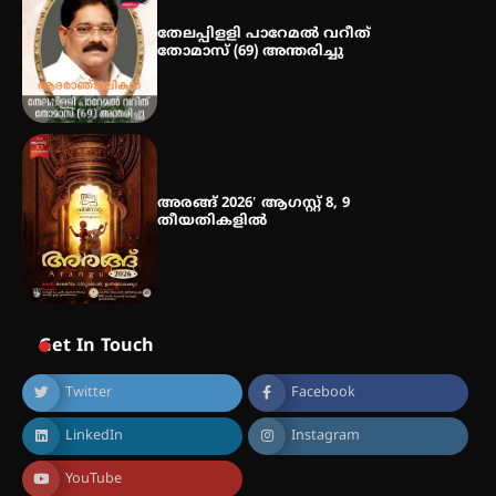
നേട്ടം പ്രതിസന്ധികളോട് പൊരുതി
തേലപ്പിളളി പാറേമൽ വറീത്
തോമാസ് (69) അന്തരിച്ചു
അരങ്ങ് 2026′ ആഗസ്റ്റ് 8, 9
തീയതികളിൽ
Get In Touch
Twitter
Facebook
LinkedIn
Instagram
YouTube