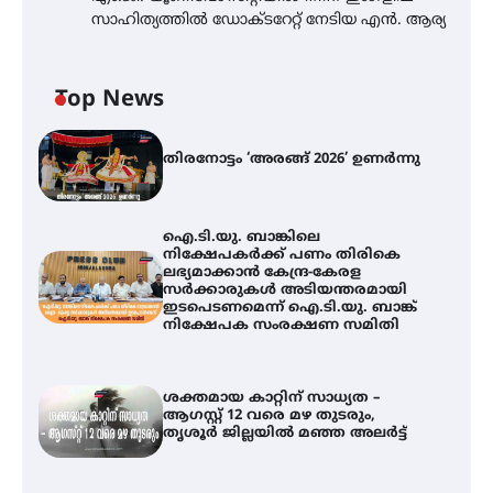
സാഹിത്യത്തിൽ ഡോക്ടറേറ്റ് നേടിയ എൻ. ആര്യ
Top News
തിരനോട്ടം ‘അരങ്ങ് 2026’ ഉണർന്നു
ഐ.ടി.യു. ബാങ്കിലെ
നിക്ഷേപകർക്ക് പണം തിരികെ
ലഭ്യമാക്കാൻ കേന്ദ്ര-കേരള
സർക്കാരുകൾ അടിയന്തരമായി
ഇടപെടണമെന്ന് ഐ.ടി.യു. ബാങ്ക്
നിക്ഷേപക സംരക്ഷണ സമിതി
ശക്തമായ കാറ്റിന് സാധ്യത –
ആഗസ്റ്റ് 12 വരെ മഴ തുടരും,
തൃശൂർ ജില്ലയിൽ മഞ്ഞ അലർട്ട്