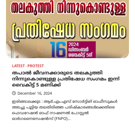
LATEST
PROTEST
തപാൽ ജീവനക്കാരുടെ തലകുത്തി
നിന്നുകൊണ്ടുള്ള പ്രതിഷേധ സംഗമം ഇന്ന്
വൈകിട്ട് 5 മണിക്ക്
December 16, 2024
ഇരിങ്ങാലക്കുട : ആർ.എം.എസ് സോർട്ടിങ് ഓഫീസുകൾ
അടച്ചു പൂട്ടിയ തലതിരിഞ്ഞ പരിഷ്കാരങ്ങൾക്കെതിരെ
ഫെഡറേഷൻ ഓഫ് നാഷണൽ പോസ്റ്റൽ
ഓർഗനൈസേഷൻസ് (FNPO)…