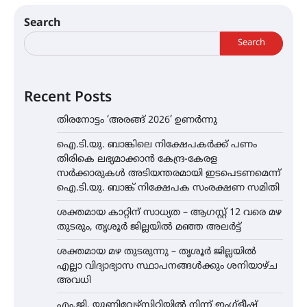
Search
Search
Recent Posts
തിരനോട്ടം ‘അരങ്ങ് 2026’ ഉണർന്നു
ഐ.ടി.യു. ബാങ്കിലെ നിക്ഷേപകർക്ക് പണം
തിരികെ ലഭ്യമാക്കാൻ കേന്ദ്ര-കേരള
സർക്കാരുകൾ അടിയന്തരമായി ഇടപെടണമെന്ന്
ഐ.ടി.യു. ബാങ്ക് നിക്ഷേപക സംരക്ഷണ സമിതി
ശക്തമായ കാറ്റിന് സാധ്യത – ആഗസ്റ്റ് 12 വരെ മഴ
തുടരും, തൃശൂർ ജില്ലയിൽ മഞ്ഞ അലർട്ട്
ശക്തമായ മഴ തുടരുന്നു – തൃശൂർ ജില്ലയിൽ
എല്ലാ വിദ്യാഭ്യാസ സ്ഥാപനങ്ങൾക്കും ശനിയാഴ്ച
അവധി
എം.ജി. യൂണിവേഴ്‌സിറ്റിയിൽ നിന്ന് ഇംഗ്ളീഷ്