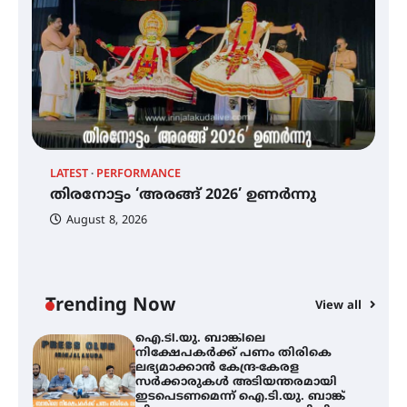
എം.ജി. യൂണിവേഴ്‌സിറ്റിയിൽ നിന്ന്
ഇംഗ്ളീഷ് സാഹിത്യത്തിൽ
ഡോക്ടറേറ്റ് നേടിയ എൻ. ആര്യ
ട്യുണീഷ്യൻ ചിത്രം ” ദി വോയിസ്
ഓഫ് ഹിന്ദ് റജബ് ” ഇരിങ്ങാലക്കുട
LATEST
PERFORMANCE
EX
ഫിലിം സൊസൈറ്റി ആഗസ്റ്റ് 7
തിരനോട്ടം ‘അരങ്ങ് 2026’ ഉണർന്നു
വെള്ളിയാഴ്ച സ്‌ക്രീൻ ചെയ്യുന്നു
ഐ
പ
August 8, 2026
ി
ക
ഇ
ന
തിരനോട്ടം ‘അരങ്ങ് 2026’ ഉണർന്നു
Trending Now
View all
ഐ.ടി.യു. ബാങ്കിലെ
നിക്ഷേപകർക്ക് പണം തിരികെ
ലഭ്യമാക്കാൻ കേന്ദ്ര-കേരള
സർക്കാരുകൾ അടിയന്തരമായി
ഇടപെടണമെന്ന് ഐ.ടി.യു. ബാങ്ക്