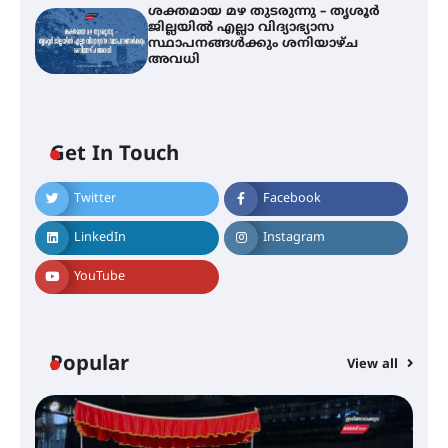
ശക്തമായ മഴ തുടരുന്നു – തൃശൂർ
ജില്ലയിൽ എല്ലാ വിദ്യാഭ്യാസ
സ്ഥാപനങ്ങൾക്കും ശനിയാഴ്ച
അവധി
ഐ.ടി.യു. ബാങ്കിലെ
Get In Touch
നിക്ഷേപകർക്ക് പണം തിരികെ
ലഭ്യമാക്കാൻ കേന്ദ്ര-കേരള
സർക്കാരുകൾ അടിയന്തരമായി
Twitter
Facebook
ഇടപെടണമെന്ന് ഐ.ടി.യു. ബാങ്ക്
നിക്ഷേപക സംരക്ഷണ സമിതി
LinkedIn
Instagram
YouTube
ശക്തമായ കാറ്റിന് സാധ്യത –
ആഗസ്റ്റ് 12 വരെ മഴ തുടരും,
തൃശൂർ ജില്ലയിൽ മഞ്ഞ അലർട്ട്
Popular
View all
ശക്തമായ മഴ തുടരുന്നു – തൃശൂർ
ജില്ലയിൽ എല്ലാ വിദ്യാഭ്യാസ
സ്ഥാപനങ്ങൾക്കും ശനിയാഴ്ച
അവധി