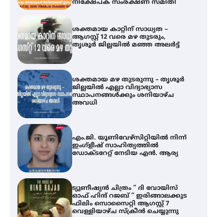
നിക്ഷേപക സംരക്ഷണ സമിതി
ശക്തമായ കാറ്റിന് സാധ്യത –
ആഗസ്റ്റ് 12 വരെ മഴ തുടരും,
തൃശൂർ ജില്ലയിൽ മഞ്ഞ അലർട്ട്
ശക്തമായ മഴ തുടരുന്നു – തൃശൂർ
ജില്ലയിൽ എല്ലാ വിദ്യാഭ്യാസ
സ്ഥാപനങ്ങൾക്കും ശനിയാഴ്ച
അവധി
എം.ജി. യൂണിവേഴ്‌സിറ്റിയിൽ നിന്ന്
ഇംഗ്ളീഷ് സാഹിത്യത്തിൽ
ഡോക്ടറേറ്റ് നേടിയ എൻ. ആര്യ
ട്യുണീഷ്യൻ ചിത്രം ” ദി വോയിസ്
ഓഫ് ഹിന്ദ് റജബ് ” ഇരിങ്ങാലക്കുട
ഫിലിം സൊസൈറ്റി ആഗസ്റ്റ് 7
വെള്ളിയാഴ്ച സ്‌ക്രീൻ ചെയ്യുന്നു