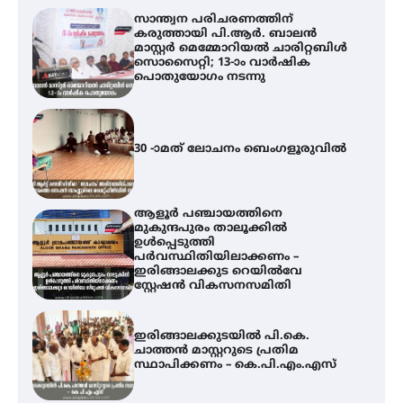
സാന്ത്വന പരിചരണത്തിന്
കരുത്തായി പി.ആർ. ബാലൻ
മാസ്റ്റർ മെമ്മോറിയൽ ചാരിറ്റബിൾ
സൊസൈറ്റി; 13-ാം വാർഷിക
പൊതുയോഗം നടന്നു
30 -ാമത് ലോചനം ബെംഗളൂരുവിൽ
ആളൂർ പഞ്ചായത്തിനെ
മുകുന്ദപുരം താലൂക്കിൽ
ഉൾപ്പെടുത്തി
പർവസ്ഥിതിയിലാക്കണം –
ഇരിങ്ങാലക്കുട റെയിൽവേ
സ്റ്റേഷൻ വികസനസമിതി
ഇരിങ്ങാലക്കുടയിൽ പി.കെ.
ചാത്തൻ മാസ്റ്ററുടെ പ്രതിമ
സ്ഥാപിക്കണം – കെ.പി.എം.എസ്