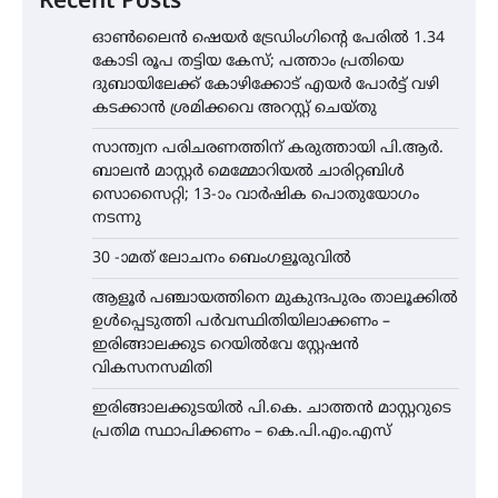
Recent Posts
ഓൺലൈൻ ഷെയർ ട്രേഡിംഗിന്റെ പേരിൽ 1.34
കോടി രൂപ തട്ടിയ കേസ്; പത്താം പ്രതിയെ
ദുബായിലേക്ക് കോഴിക്കോട് എയർ പോർട്ട് വഴി
കടക്കാൻ ശ്രമിക്കവെ അറസ്റ്റ് ചെയ്തു
സാന്ത്വന പരിചരണത്തിന് കരുത്തായി പി.ആർ.
ബാലൻ മാസ്റ്റർ മെമ്മോറിയൽ ചാരിറ്റബിൾ
സൊസൈറ്റി; 13-ാം വാർഷിക പൊതുയോഗം
നടന്നു
30 -ാമത് ലോചനം ബെംഗളൂരുവിൽ
ആളൂർ പഞ്ചായത്തിനെ മുകുന്ദപുരം താലൂക്കിൽ
ഉൾപ്പെടുത്തി പർവസ്ഥിതിയിലാക്കണം –
ഇരിങ്ങാലക്കുട റെയിൽവേ സ്റ്റേഷൻ
വികസനസമിതി
ഇരിങ്ങാലക്കുടയിൽ പി.കെ. ചാത്തൻ മാസ്റ്ററുടെ
പ്രതിമ സ്ഥാപിക്കണം – കെ.പി.എം.എസ്