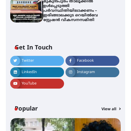
മുകുന്ദപുരം താലൂക്കിൽ
ഉൾപ്പെടുത്തി
പർവസ്ഥിതിയിലാക്കണം –
ഇരിങ്ങാലക്കുട റെയിൽവേ
സ്റ്റേഷൻ വികസനസമിതി
Get In Touch
Twitter
Facebook
സാന്ത്വന പരിചരണത്തിന്
LinkedIn
Instagram
കരുത്തായി പി.ആർ. ബാലൻ
മാസ്റ്റർ മെമ്മോറിയൽ ചാരിറ്റബിൾ
YouTube
സൊസൈറ്റി; 13-ാം വാർഷിക
പൊതുയോഗം നടന്നു
Popular
View all
30 -ാമത് ലോചനം ബെംഗളൂരുവിൽ