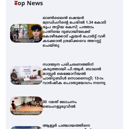
Top News
ഓൺലൈൻ ഷെയർ
ട്രേഡിംഗിന്റെ പേരിൽ 1.34 കോടി
രൂപ തട്ടിയ കേസ്; പത്താം
പ്രതിയെ ദുബായിലേക്ക്
കോഴിക്കോട് എയർ പോർട്ട് വഴി
കടക്കാൻ ശ്രമിക്കവെ അറസ്റ്റ്
ചെയ്തു
സാന്ത്വന പരിചരണത്തിന്
കരുത്തായി പി.ആർ. ബാലൻ
മാസ്റ്റർ മെമ്മോറിയൽ
ചാരിറ്റബിൾ സൊസൈറ്റി; 13-ാം
വാർഷിക പൊതുയോഗം നടന്നു
30 -ാമത് ലോചനം
ബെംഗളൂരുവിൽ
ആളൂർ പഞ്ചായത്തിനെ