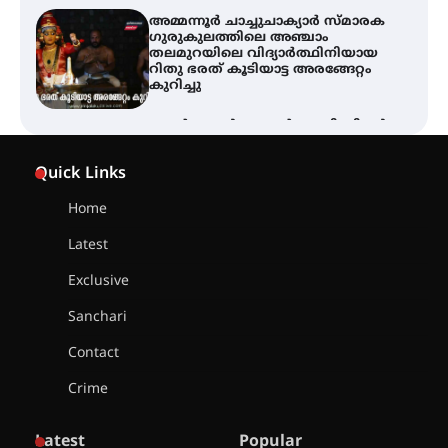
അമ്മന്നൂർ ചാച്ചുചാക്യാർ സ്മാരക
ഗുരുകുലത്തിലെ അഞ്ചാം
തലമുറയിലെ വിദ്യാർത്ഥിനിയായ
റിതു ഭരത് കൂടിയാട്ട അരങ്ങേറ്റം
കുറിച്ചു
ഓൺലൈൻ ഷെയർ ട്രേഡിംഗിന്റെ
പേരിൽ 1.34 കോടി രൂപ തട്ടിയ
കേസ്; പത്താം പ്രതിയെ
Quick Links
ദുബായിലേക്ക് കോഴിക്കോട് എയർ
പോർട്ട് വഴി കടക്കാൻ ശ്രമിക്കവെ
അറസ്റ്റ് ചെയ്തു
Home
Latest
സാന്ത്വന പരിചരണത്തിന്
കരുത്തായി പി.ആർ. ബാലൻ
മാസ്റ്റർ മെമ്മോറിയൽ ചാരിറ്റബിൾ
Exclusive
സൊസൈറ്റി; 13-ാം വാർഷിക
പൊതുയോഗം നടന്നു
Sanchari
Contact
Crime
30 -ാമത് ലോചനം ബെംഗളൂരുവിൽ
Latest
Popular