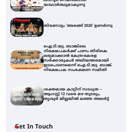
താനൂർ റെയിൽപാത
യാഥാർത്ഥ്യമാകുന്നു
തിരനോട്ടം ‘അരങ്ങ് 2026’ ഉണർന്നു
ഐ.ടി.യു. ബാങ്കിലെ
നിക്ഷേപകർക്ക് പണം തിരികെ
ലഭ്യമാക്കാൻ കേന്ദ്ര-കേരള
സർക്കാരുകൾ അടിയന്തരമായി
ഇടപെടണമെന്ന് ഐ.ടി.യു. ബാങ്ക്
നിക്ഷേപക സംരക്ഷണ സമിതി
ശക്തമായ കാറ്റിന് സാധ്യത –
ആഗസ്റ്റ് 12 വരെ മഴ തുടരും,
തൃശൂർ ജില്ലയിൽ മഞ്ഞ അലർട്ട്
Get In Touch