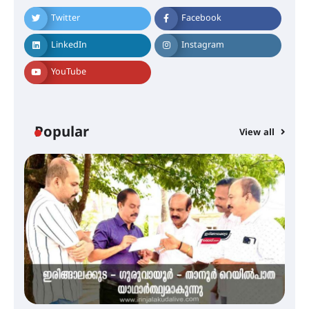
Twitter
Facebook
തിരനോട്ടം ‘അരങ്ങ് 2026’ ഉണർന്നു
LinkedIn
Instagram
YouTube
ഐ.ടി.യു. ബാങ്കിലെ
നിക്ഷേപകർക്ക് പണം തിരികെ
ലഭ്യമാക്കാൻ കേന്ദ്ര-കേരള
സർക്കാരുകൾ അടിയന്തരമായി
ഇടപെടണമെന്ന് ഐ.ടി.യു. ബാങ്ക്
Popular
നിക്ഷേപക സംരക്ഷണ സമിതി
View all
ശക്തമായ കാറ്റിന് സാധ്യത –
ആഗസ്റ്റ് 12 വരെ മഴ തുടരും,
തൃശൂർ ജില്ലയിൽ മഞ്ഞ അലർട്ട്
ശക്തമായ മഴ തുടരുന്നു – തൃശൂർ
ജില്ലയിൽ എല്ലാ വിദ്യാഭ്യാസ
സ്ഥാപനങ്ങൾക്കും ശനിയാഴ്ച
അവധി