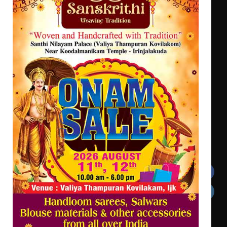
കോമേഴ്‌സ് അസോസിയേഷന്
എം.ജി. യൂണിവേഴ്‌സിറ്റിയിൽ നിന്ന്
തുടക്കമായി
ഇംഗ്ളീഷ് സാഹിത്യത്തിൽ
ഡോക്ടറേറ്റ് നേടിയ എൻ. ആര്യ
കോമേഴ്സ് എക്സ്പോയുമായി എസ്
എൻ ഹയർ സെക്കൻഡറി
വിദ്യാർത്ഥികൾ
സർഗ്ഗസാഹിതി- കവിതാസംഗമം 2026
കവിതാ ചർച്ച കാട്ടൂർ, ടി. കെ.
ബാലൻ ഹാളിൽ 16ന്
Get In Touch
Twitter
Facebook
LinkedIn
Instagram
YouTube