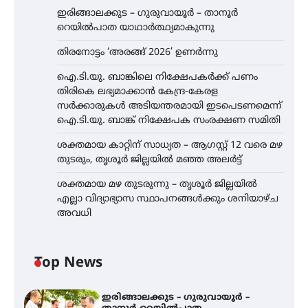
ഇരിങ്ങാലക്കുട – ഗുരുവായൂർ – താനൂർ
റെയിൽപാത യാഥാർത്ഥ്യമാകുന്നു
തിരനോട്ടം ‘അരങ്ങ് 2026’ ഉണർന്നു
ഐ.ടി.യു. ബാങ്കിലെ നിക്ഷേപകർക്ക് പണം
തിരികെ ലഭ്യമാക്കാൻ കേന്ദ്ര-കേരള
സർക്കാരുകൾ അടിയന്തരമായി ഇടപെടണമെന്ന്
ഐ.ടി.യു. ബാങ്ക് നിക്ഷേപക സംരക്ഷണ സമിതി
ശക്തമായ കാറ്റിന് സാധ്യത – ആഗസ്റ്റ് 12 വരെ മഴ
തുടരും, തൃശൂർ ജില്ലയിൽ മഞ്ഞ അലർട്ട്
ശക്തമായ മഴ തുടരുന്നു – തൃശൂർ ജില്ലയിൽ
എല്ലാ വിദ്യാഭ്യാസ സ്ഥാപനങ്ങൾക്കും ശനിയാഴ്ച
അവധി
Top News
ഇരിങ്ങാലക്കുട – ഗുരുവായൂർ –