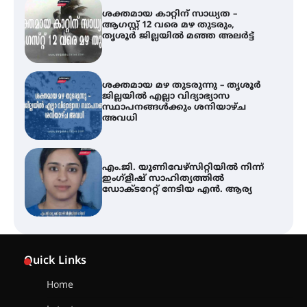
ശക്തമായ കാറ്റിന് സാധ്യത –
ആഗസ്റ്റ് 12 വരെ മഴ തുടരും,
തൃശൂർ ജില്ലയിൽ മഞ്ഞ അലർട്ട്
ശക്തമായ മഴ തുടരുന്നു – തൃശൂർ
ജില്ലയിൽ എല്ലാ വിദ്യാഭ്യാസ
സ്ഥാപനങ്ങൾക്കും ശനിയാഴ്ച
അവധി
എം.ജി. യൂണിവേഴ്‌സിറ്റിയിൽ നിന്ന്
ഇംഗ്ളീഷ് സാഹിത്യത്തിൽ
ഡോക്ടറേറ്റ് നേടിയ എൻ. ആര്യ
ഇരിങ്ങാലക്കുട – ഗുരുവായൂർ –
താനൂർ റെയിൽപാത
Quick Links
യാഥാർത്ഥ്യമാകുന്നു
Home