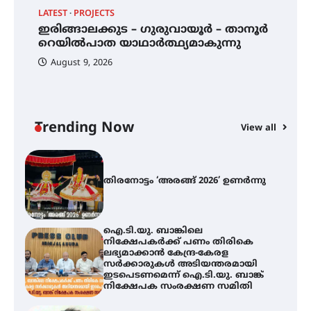
LATEST
PROJECTS
LA
എം.ജി. യൂണിവേഴ്‌സിറ്റിയിൽ നിന്ന്
ഇംഗ്ളീഷ് സാഹിത്യത്തിൽ
12
ഇരിങ്ങാലക്കുട – ഗുരുവായൂർ – താനൂർ
ത
ഡോക്ടറേറ്റ് നേടിയ എൻ. ആര്യ
റെയിൽപാത യാഥാർത്ഥ്യമാകുന്നു
August 9, 2026
ഇരിങ്ങാലക്കുട – ഗുരുവായൂർ –
താനൂർ റെയിൽപാത
യാഥാർത്ഥ്യമാകുന്നു
Trending Now
View all
തിരനോട്ടം ‘അരങ്ങ് 2026’ ഉണർന്നു
ഐ.ടി.യു. ബാങ്കിലെ
നിക്ഷേപകർക്ക് പണം തിരികെ
ലഭ്യമാക്കാൻ കേന്ദ്ര-കേരള
സർക്കാരുകൾ അടിയന്തരമായി
ഇടപെടണമെന്ന് ഐ.ടി.യു. ബാങ്ക്
നിക്ഷേപക സംരക്ഷണ സമിതി