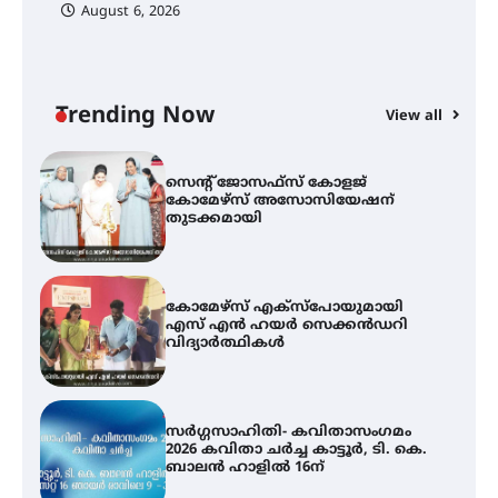
ഫിലിം സൊസൈറ്റി ആഗസ്റ്റ് 7
August 6, 2026
വെള്ളിയാഴ്ച സ്‌ക്രീൻ ചെയ്യുന്നു
സെന്റ് ജോസഫ്സ് കോളജ്
Trending Now
View all
കോമേഴ്‌സ് അസോസിയേഷന്
തുടക്കമായി
കോമേഴ്സ് എക്സ്പോയുമായി
എസ് എൻ ഹയർ സെക്കൻഡറി
വിദ്യാർത്ഥികൾ
സർഗ്ഗസാഹിതി- കവിതാസംഗമം
2026 കവിതാ ചർച്ച കാട്ടൂർ, ടി. കെ.
ബാലൻ ഹാളിൽ 16ന്
ഇടത്തരം മഴയ്ക്കും കാറ്റിനും
സാധ്യത ഇരിങ്ങാലക്കുടയിൽ 4.4