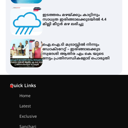
മില്ലി മീറ്റർ മഴ ലഭിച്ചു
ഐ.ഐ.ടി മദ്രാസ്സിൽ നിന്നും
ഡോക്ടറേറ്റ് – ഇരിങ്ങാലക്കുട
സ്വദേശി ആതിര എം കെ യുടെ
നേട്ടം പ്രതിസന്ധികളോട് പൊരുതി
ട്യുണീഷ്യൻ ചിത്രം ” ദി വോയിസ്
ഓഫ് ഹിന്ദ് റജബ് ” ഇരിങ്ങാലക്കുട
ഫിലിം സൊസൈറ്റി ആഗസ്റ്റ് 7
വെള്ളിയാഴ്ച സ്‌ക്രീൻ ചെയ്യുന്നു
Quick Links
സെന്റ് ജോസഫ്സ് കോളജ്
കോമേഴ്‌സ് അസോസിയേഷന്
Home
തുടക്കമായി
Latest
Exclusive
കോമേഴ്സ് എക്സ്പോയുമായി
Sanchari
എസ് എൻ ഹയർ സെക്കൻഡറി