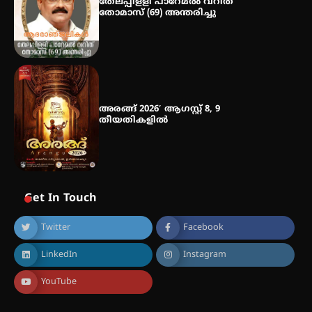
തേലപ്പിളളി പാറേമൽ വറീത്
തോമാസ് (69) അന്തരിച്ചു
അരങ്ങ് 2026′ ആഗസ്റ്റ് 8, 9
തീയതികളിൽ
Get In Touch
Twitter
Facebook
LinkedIn
Instagram
YouTube