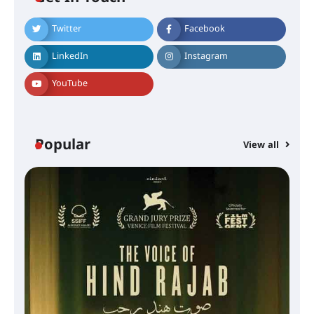
Twitter
Facebook
LinkedIn
Instagram
YouTube
Popular
View all
സെന്റ് ജോസഫ്സ് കോളജ്
കോമേഴ്‌സ് അസോസിയേഷന്
തുടക്കമായി
കോമേഴ്സ് എക്സ്പോയുമായി
എസ് എൻ ഹയർ സെക്കൻഡറി