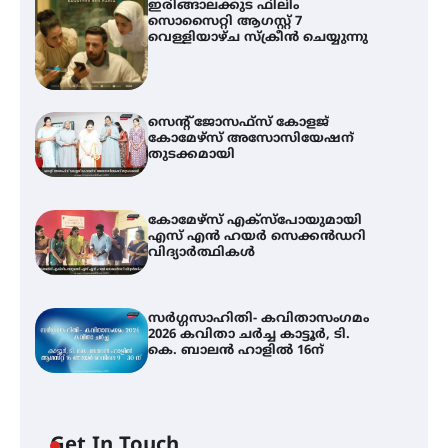
ഇരിങ്ങാലക്കുട ഫിലിം
സൊസൈറ്റി ആഗസ്റ്റ് 7
വെള്ളിയാഴ്ച സ്‌ക്രീൻ ചെയ്യുന്നു
സെന്റ് ജോസഫ്സ് കോളജ്
കോമേഴ്‌സ് അസോസിയേഷന്
തുടക്കമായി
കോമേഴ്സ് എക്സ്പോയുമായി
എസ് എൻ ഹയർ സെക്കൻഡറി
വിദ്യാർത്ഥികൾ
സർഗ്ഗസാഹിതി- കവിതാസംഗമം
2026 കവിതാ ചർച്ച കാട്ടൂർ, ടി.
കെ. ബാലൻ ഹാളിൽ 16ന്
Get In Touch