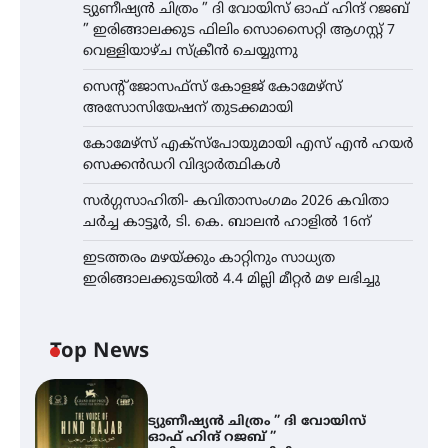
ട്യുണീഷ്യൻ ചിത്രം ” ദി വോയിസ് ഓഫ് ഹിന്ദ് റജബ്
” ഇരിങ്ങാലക്കുട ഫിലിം സൊസൈറ്റി ആഗസ്റ്റ് 7
വെള്ളിയാഴ്ച സ്‌ക്രീൻ ചെയ്യുന്നു
സെന്റ് ജോസഫ്സ് കോളജ് കോമേഴ്‌സ്
അസോസിയേഷന് തുടക്കമായി
കോമേഴ്സ് എക്സ്പോയുമായി എസ് എൻ ഹയർ
സെക്കൻഡറി വിദ്യാർത്ഥികൾ
സർഗ്ഗസാഹിതി- കവിതാസംഗമം 2026 കവിതാ
ചർച്ച കാട്ടൂർ, ടി. കെ. ബാലൻ ഹാളിൽ 16ന്
ഇടത്തരം മഴയ്ക്കും കാറ്റിനും സാധ്യത
ഇരിങ്ങാലക്കുടയിൽ 4.4 മില്ലി മീറ്റർ മഴ ലഭിച്ചു
Top News
ട്യുണീഷ്യൻ ചിത്രം ” ദി വോയിസ്
ഓഫ് ഹിന്ദ് റജബ് ”