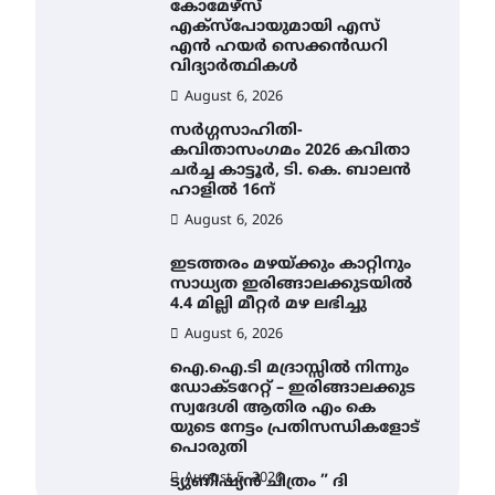
കോമേഴ്സ്
എക്സ്പോയുമായി എസ്
എൻ ഹയർ സെക്കൻഡറി
വിദ്യാർത്ഥികൾ
August 6, 2026
സർഗ്ഗസാഹിതി-
കവിതാസംഗമം 2026 കവിതാ
ചർച്ച കാട്ടൂർ, ടി. കെ. ബാലൻ
ഹാളിൽ 16ന്
August 6, 2026
ഇടത്തരം മഴയ്ക്കും കാറ്റിനും
സാധ്യത ഇരിങ്ങാലക്കുടയിൽ
4.4 മില്ലി മീറ്റർ മഴ ലഭിച്ചു
August 6, 2026
ഐ.ഐ.ടി മദ്രാസ്സിൽ നിന്നും
ഡോക്ടറേറ്റ് – ഇരിങ്ങാലക്കുട
സ്വദേശി ആതിര എം കെ
യുടെ നേട്ടം പ്രതിസന്ധികളോട്
പൊരുതി
August 5, 2026
ട്യുണീഷ്യൻ ചിത്രം ” ദി