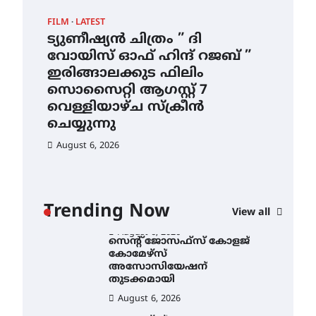
ഇടത്തരം മഴയ്ക്കും കാറ്റിനും
FILM
LATEST
CAM
സാധ്യത ഇരിങ്ങാലക്കുടയിൽ
4.4 മില്ലി മീറ്റർ മഴ ലഭിച്ചു
ട്യുണീഷ്യൻ ചിത്രം ” ദി
സെ
വോയിസ് ഓഫ് ഹിന്ദ് റജബ് ”
ക
August 6, 2026
ഇരിങ്ങാലക്കുട ഫിലിം
തു
ഐ.ഐ.ടി മദ്രാസ്സിൽ നിന്നും
സൊസൈറ്റി ആഗസ്റ്റ് 7
ഡോക്ടറേറ്റ് – ഇരിങ്ങാലക്കുട
Au
സ്വദേശി ആതിര എം കെ
വെള്ളിയാഴ്ച സ്‌ക്രീൻ
യുടെ നേട്ടം പ്രതിസന്ധികളോട്
ചെയ്യുന്നു
പൊരുതി
August 6, 2026
August 5, 2026
ട്യുണീഷ്യൻ ചിത്രം ” ദി
വോയിസ് ഓഫ് ഹിന്ദ് റജബ് ”
ഇരിങ്ങാലക്കുട ഫിലിം
സൊസൈറ്റി ആഗസ്റ്റ് 7
ാ
വെള്ളിയാഴ്ച സ്‌ക്രീൻ
Trending Now
View all
ചെയ്യുന്നു
ൻ
August 6, 2026
സെന്റ് ജോസഫ്സ് കോളജ്
കോമേഴ്‌സ്
അസോസിയേഷന്
തുടക്കമായി
August 6, 2026