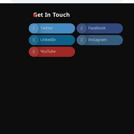
വോയിസ് ഓഫ് ഹിന്ദ് റജബ് ”
ഇരിങ്ങാലക്കുട ഫിലിം
സൊസൈറ്റി ആഗസ്റ്റ് 7
Get In Touch
വെള്ളിയാഴ്ച സ്‌ക്രീൻ
ചെയ്യുന്നു
Twitter
Facebook
August 6, 2026
സെന്റ് ജോസഫ്സ് കോളജ്
LinkedIn
Instagram
കോമേഴ്‌സ്
അസോസിയേഷന്
തുടക്കമായി
YouTube
August 6, 2026
കോമേഴ്സ്
എക്സ്പോയുമായി എസ്
എൻ ഹയർ സെക്കൻഡറി
വിദ്യാർത്ഥികൾ
August 6, 2026
സർഗ്ഗസാഹിതി-
കവിതാസംഗമം 2026 കവിതാ
ചർച്ച കാട്ടൂർ, ടി. കെ. ബാലൻ
ഹാളിൽ 16ന്
August 6, 2026