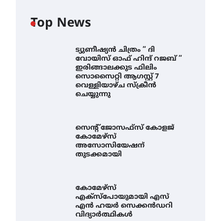
Top News
ട്യുണീഷ്യൻ ചിത്രം ” ദി
വോയിസ് ഓഫ് ഹിന്ദ് റജബ് ”
ഇരിങ്ങാലക്കുട ഫിലിം
സൊസൈറ്റി ആഗസ്റ്റ് 7
വെള്ളിയാഴ്ച സ്‌ക്രീൻ
ചെയ്യുന്നു
സെന്റ് ജോസഫ്സ് കോളജ്
കോമേഴ്‌സ്
അസോസിയേഷന്
തുടക്കമായി
കോമേഴ്സ്
എക്സ്പോയുമായി എസ്
എൻ ഹയർ സെക്കൻഡറി
വിദ്യാർത്ഥികൾ