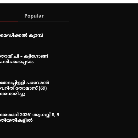
Popular
മെഡിക്കൽ ക്യാമ്പ്
തായ് ചി – ക്വിഗോങ്ങ്
പരിചയപ്പെടാം
തേലപ്പിളളി പാറേമൽ
വറീത് തോമാസ് (69)
അന്തരിച്ചു
അരങ്ങ് 2026′ ആഗസ്റ്റ് 8, 9
തീയതികളിൽ