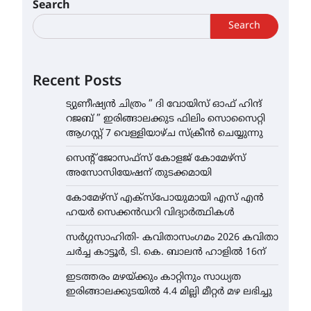
Search
Search
Recent Posts
ട്യുണീഷ്യൻ ചിത്രം ” ദി വോയിസ് ഓഫ് ഹിന്ദ്
റജബ് ” ഇരിങ്ങാലക്കുട ഫിലിം സൊസൈറ്റി
ആഗസ്റ്റ് 7 വെള്ളിയാഴ്ച സ്‌ക്രീൻ ചെയ്യുന്നു
സെന്റ് ജോസഫ്സ് കോളജ് കോമേഴ്‌സ്
അസോസിയേഷന് തുടക്കമായി
കോമേഴ്സ് എക്സ്പോയുമായി എസ് എൻ
ഹയർ സെക്കൻഡറി വിദ്യാർത്ഥികൾ
സർഗ്ഗസാഹിതി- കവിതാസംഗമം 2026 കവിതാ
ചർച്ച കാട്ടൂർ, ടി. കെ. ബാലൻ ഹാളിൽ 16ന്
ഇടത്തരം മഴയ്ക്കും കാറ്റിനും സാധ്യത
ഇരിങ്ങാലക്കുടയിൽ 4.4 മില്ലി മീറ്റർ മഴ ലഭിച്ചു