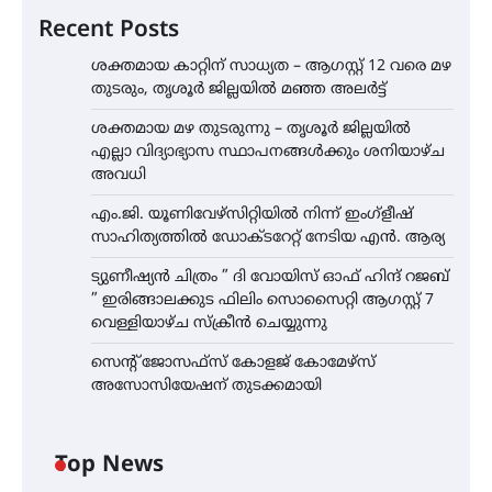
Recent Posts
ശക്തമായ കാറ്റിന് സാധ്യത – ആഗസ്റ്റ് 12 വരെ മഴ
തുടരും, തൃശൂർ ജില്ലയിൽ മഞ്ഞ അലർട്ട്
ശക്തമായ മഴ തുടരുന്നു – തൃശൂർ ജില്ലയിൽ
എല്ലാ വിദ്യാഭ്യാസ സ്ഥാപനങ്ങൾക്കും ശനിയാഴ്ച
അവധി
എം.ജി. യൂണിവേഴ്‌സിറ്റിയിൽ നിന്ന് ഇംഗ്ളീഷ്
സാഹിത്യത്തിൽ ഡോക്ടറേറ്റ് നേടിയ എൻ. ആര്യ
ട്യുണീഷ്യൻ ചിത്രം ” ദി വോയിസ് ഓഫ് ഹിന്ദ് റജബ്
” ഇരിങ്ങാലക്കുട ഫിലിം സൊസൈറ്റി ആഗസ്റ്റ് 7
വെള്ളിയാഴ്ച സ്‌ക്രീൻ ചെയ്യുന്നു
സെന്റ് ജോസഫ്സ് കോളജ് കോമേഴ്‌സ്
അസോസിയേഷന് തുടക്കമായി
Top News