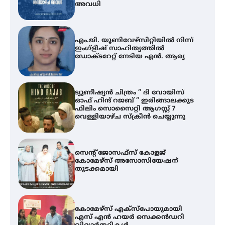
അവധി
എം.ജി. യൂണിവേഴ്‌സിറ്റിയിൽ നിന്ന്
ഇംഗ്ളീഷ് സാഹിത്യത്തിൽ
ഡോക്ടറേറ്റ് നേടിയ എൻ. ആര്യ
ട്യുണീഷ്യൻ ചിത്രം ” ദി വോയിസ്
ഓഫ് ഹിന്ദ് റജബ് ” ഇരിങ്ങാലക്കുട
ഫിലിം സൊസൈറ്റി ആഗസ്റ്റ് 7
വെള്ളിയാഴ്ച സ്‌ക്രീൻ ചെയ്യുന്നു
സെന്റ് ജോസഫ്സ് കോളജ്
കോമേഴ്‌സ് അസോസിയേഷന്
തുടക്കമായി
കോമേഴ്സ് എക്സ്പോയുമായി
എസ് എൻ ഹയർ സെക്കൻഡറി