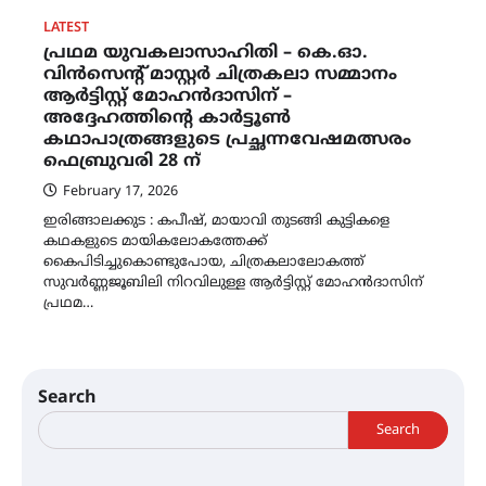
LATEST
പ്രഥമ യുവകലാസാഹിതി – കെ.ഓ.
വിൻസെന്റ് മാസ്റ്റർ ചിത്രകലാ സമ്മാനം
ആർട്ടിസ്റ്റ് മോഹൻദാസിന് –
അദ്ദേഹത്തിന്റെ കാർട്ടൂൺ
കഥാപാത്രങ്ങളുടെ പ്രച്ഛന്നവേഷമത്സരം
ഫെബ്രുവരി 28 ന്
February 17, 2026
ഇരിങ്ങാലക്കുട : കപീഷ്, മായാവി തുടങ്ങി കുട്ടികളെ
കഥകളുടെ മായികലോകത്തേക്ക്
കൈപിടിച്ചുകൊണ്ടുപോയ, ചിത്രകലാലോകത്ത്
സുവർണ്ണജൂബിലി നിറവിലുള്ള ആർട്ടിസ്റ്റ് മോഹൻദാസിന്
പ്രഥമ…
Search
Search