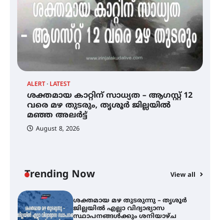
വെള്ളിയാഴ്ച സ്‌ക്രീൻ ചെയ്യുന്നു
സെന്റ് ജോസഫ്സ് കോളജ്
കോമേഴ്‌സ് അസോസിയേഷന്
തുടക്കമായി
ALERT
LATEST
AL
ശക്തമായ കാറ്റിന് സാധ്യത – ആഗസ്റ്റ് 12
കോമേഴ്സ് എക്സ്പോയുമായി
ശ
എസ് എൻ ഹയർ സെക്കൻഡറി
വരെ മഴ തുടരും, തൃശൂർ ജില്ലയിൽ
ജ
വിദ്യാർത്ഥികൾ
മഞ്ഞ അലർട്ട്
സ
August 8, 2026
ശക്തമായ കാറ്റിന് സാധ്യത –
ആഗസ്റ്റ് 12 വരെ മഴ തുടരും,
തൃശൂർ ജില്ലയിൽ മഞ്ഞ അലർട്ട്
Trending Now
View all
ശക്തമായ മഴ തുടരുന്നു – തൃശൂർ
ജില്ലയിൽ എല്ലാ വിദ്യാഭ്യാസ
സ്ഥാപനങ്ങൾക്കും ശനിയാഴ്ച