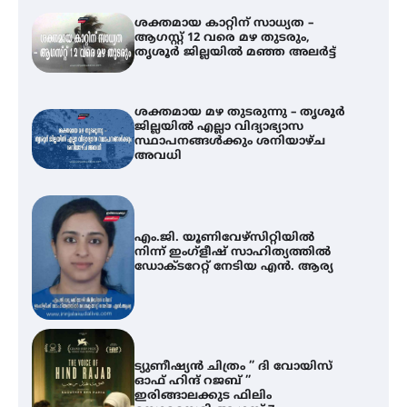
ശക്തമായ കാറ്റിന് സാധ്യത –
ആഗസ്റ്റ് 12 വരെ മഴ തുടരും,
തൃശൂർ ജില്ലയിൽ മഞ്ഞ അലർട്ട്
ശക്തമായ മഴ തുടരുന്നു – തൃശൂർ
ജില്ലയിൽ എല്ലാ വിദ്യാഭ്യാസ
സ്ഥാപനങ്ങൾക്കും ശനിയാഴ്ച
അവധി
എം.ജി. യൂണിവേഴ്‌സിറ്റിയിൽ
നിന്ന് ഇംഗ്ളീഷ് സാഹിത്യത്തിൽ
ഡോക്ടറേറ്റ് നേടിയ എൻ. ആര്യ
ട്യുണീഷ്യൻ ചിത്രം ” ദി വോയിസ്
ഓഫ് ഹിന്ദ് റജബ് ”
ഇരിങ്ങാലക്കുട ഫിലിം