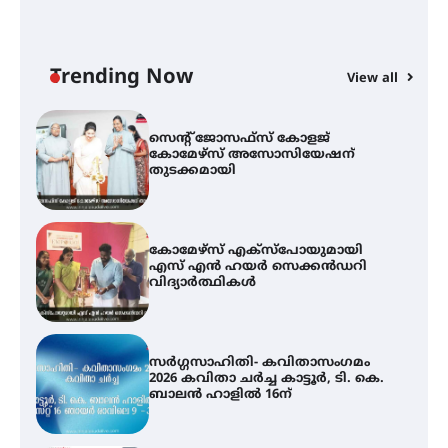
ട്യുണീഷ്യൻ ചിത്രം ” ദി വോയിസ്
ഓഫ് ഹിന്ദ് റജബ് ” ഇരിങ്ങാലക്കുട
ഫിലിം സൊസൈറ്റി ആഗസ്റ്റ് 7
വെള്ളിയാഴ്ച സ്‌ക്രീൻ ചെയ്യുന്നു
Trending Now
View all
സെന്റ് ജോസഫ്സ് കോളജ്
കോമേഴ്‌സ് അസോസിയേഷന്
തുടക്കമായി
കോമേഴ്സ് എക്സ്പോയുമായി
എസ് എൻ ഹയർ സെക്കൻഡറി
വിദ്യാർത്ഥികൾ
സർഗ്ഗസാഹിതി- കവിതാസംഗമം
2026 കവിതാ ചർച്ച കാട്ടൂർ, ടി. കെ.
ബാലൻ ഹാളിൽ 16ന്