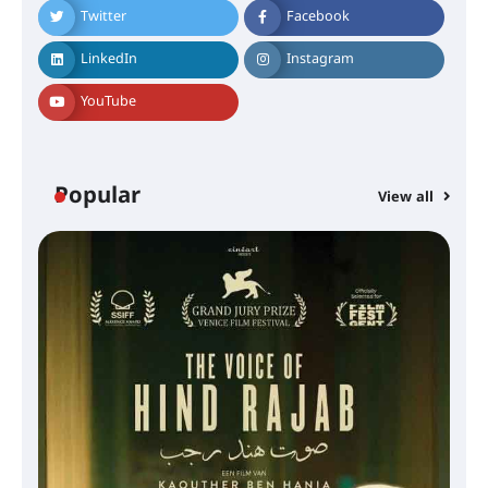
Twitter
Facebook
LinkedIn
Instagram
YouTube
Popular
View all
സെന്റ് ജോസഫ്സ് കോളജ്
കോമേഴ്‌സ് അസോസിയേഷന്
തുടക്കമായി