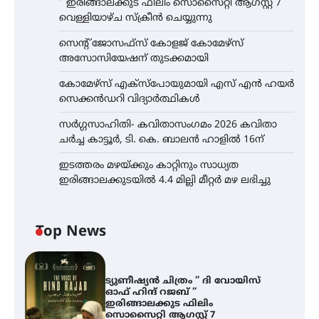
” ഇരിങ്ങാലക്കുട ഫിലിം സൊസൈറ്റി ആഗസ്റ്റ് 7
വെള്ളിയാഴ്ച സ്‌ക്രീൻ ചെയ്യുന്നു
സെന്റ് ജോസഫ്സ് കോളജ് കോമേഴ്‌സ്
അസോസിയേഷന് തുടക്കമായി
കോമേഴ്സ് എക്സ്പോയുമായി എസ് എൻ ഹയർ
സെക്കൻഡറി വിദ്യാർത്ഥികൾ
സർഗ്ഗസാഹിതി- കവിതാസംഗമം 2026 കവിതാ
ചർച്ച കാട്ടൂർ, ടി. കെ. ബാലൻ ഹാളിൽ 16ന്
ഇടത്തരം മഴയ്ക്കും കാറ്റിനും സാധ്യത
ഇരിങ്ങാലക്കുടയിൽ 4.4 മില്ലി മീറ്റർ മഴ ലഭിച്ചു
Top News
ട്യുണീഷ്യൻ ചിത്രം ” ദി വോയിസ്
ഓഫ് ഹിന്ദ് റജബ് ”
ഇരിങ്ങാലക്കുട ഫിലിം
സൊസൈറ്റി ആഗസ്റ്റ് 7