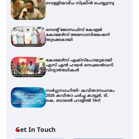
വെള്ളിയാഴ്ച സ്‌ക്രീൻ ചെയ്യുന്നു
സെന്റ് ജോസഫ്സ് കോളജ്
കോമേഴ്‌സ് അസോസിയേഷന്
തുടക്കമായി
കോമേഴ്സ് എക്സ്പോയുമായി
എസ് എൻ ഹയർ സെക്കൻഡറി
വിദ്യാർത്ഥികൾ
സർഗ്ഗസാഹിതി- കവിതാസംഗമം
2026 കവിതാ ചർച്ച കാട്ടൂർ, ടി.
കെ. ബാലൻ ഹാളിൽ 16ന്
Get In Touch