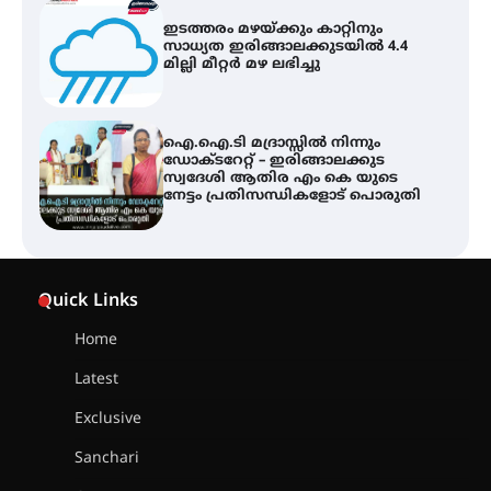
ഇടത്തരം മഴയ്ക്കും കാറ്റിനും
സാധ്യത ഇരിങ്ങാലക്കുടയിൽ 4.4
മില്ലി മീറ്റർ മഴ ലഭിച്ചു
ഐ.ഐ.ടി മദ്രാസ്സിൽ നിന്നും
ഡോക്ടറേറ്റ് – ഇരിങ്ങാലക്കുട
സ്വദേശി ആതിര എം കെ യുടെ
നേട്ടം പ്രതിസന്ധികളോട് പൊരുതി
ട്യുണീഷ്യൻ ചിത്രം ” ദി വോയിസ്
ഓഫ് ഹിന്ദ് റജബ് ” ഇരിങ്ങാലക്കുട
Quick Links
ഫിലിം സൊസൈറ്റി ആഗസ്റ്റ് 7
വെള്ളിയാഴ്ച സ്‌ക്രീൻ ചെയ്യുന്നു
Home
Latest
സെന്റ് ജോസഫ്സ് കോളജ്
കോമേഴ്‌സ് അസോസിയേഷന്
Exclusive
തുടക്കമായി
Sanchari