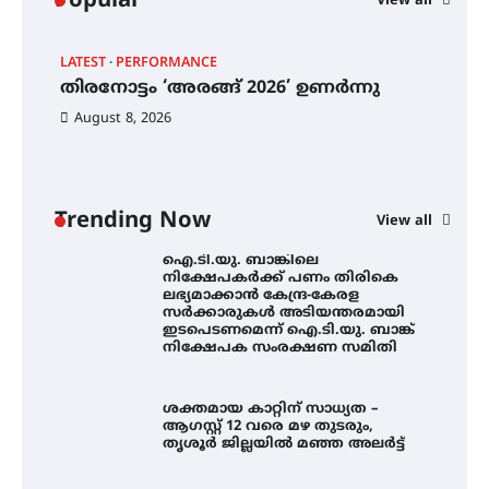
Popular
View all
ട്യുണീഷ്യൻ ചിത്രം ” ദി വോയിസ്
ഓഫ് ഹിന്ദ് റജബ് ” ഇരിങ്ങാലക്കുട
LATEST
PERFORMANCE
EX
ഫിലിം സൊസൈറ്റി ആഗസ്റ്റ് 7
തിരനോട്ടം ‘അരങ്ങ് 2026’ ഉണർന്നു
വെള്ളിയാഴ്ച സ്‌ക്രീൻ ചെയ്യുന്നു
ഐ
പ
August 8, 2026
ി
ക
ഇ
ന
തിരനോട്ടം ‘അരങ്ങ് 2026’ ഉണർന്നു
Trending Now
View all
ഐ.ടി.യു. ബാങ്കിലെ
നിക്ഷേപകർക്ക് പണം തിരികെ
ലഭ്യമാക്കാൻ കേന്ദ്ര-കേരള
സർക്കാരുകൾ അടിയന്തരമായി
ഇടപെടണമെന്ന് ഐ.ടി.യു. ബാങ്ക്
നിക്ഷേപക സംരക്ഷണ സമിതി
ശക്തമായ കാറ്റിന് സാധ്യത –
ആഗസ്റ്റ് 12 വരെ മഴ തുടരും,
തൃശൂർ ജില്ലയിൽ മഞ്ഞ അലർട്ട്