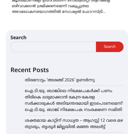
കൂടൽമാണിക്യം ഉത്സവത്തിന് സെലിബ്രിറ്റി ആനകളെ
ഒഴിവാക്കാൻ ശ്രമിക്കണമെന്ന് വകുപ്പുതല
അവലോകനയോഗത്തിൽ സോഷ്യൽ ഫോറസ്ട്രി…
Search
Search
Recent Posts
തിരനോട്ടം ‘അരങ്ങ് 2026’ ഉണർന്നു
ഐ.ടി.യു. ബാങ്കിലെ നിക്ഷേപകർക്ക് പണം
തിരികെ ലഭ്യമാക്കാൻ കേന്ദ്ര-കേരള
സർക്കാരുകൾ അടിയന്തരമായി ഇടപെടണമെന്ന്
ഐ.ടി.യു. ബാങ്ക് നിക്ഷേപക സംരക്ഷണ സമിതി
ശക്തമായ കാറ്റിന് സാധ്യത – ആഗസ്റ്റ് 12 വരെ മഴ
തുടരും, തൃശൂർ ജില്ലയിൽ മഞ്ഞ അലർട്ട്