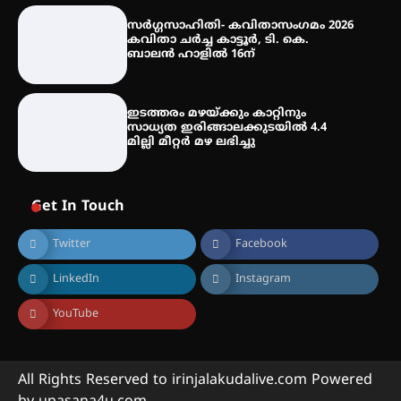
സർഗ്ഗസാഹിതി- കവിതാസംഗമം 2026
ട്യുണീഷ്യൻ ചിത്രം ” ദി വോയിസ്
കവിതാ ചർച്ച കാട്ടൂർ, ടി. കെ.
ഓഫ് ഹിന്ദ് റജബ് ” ഇരിങ്ങാലക്കുട
ബാലൻ ഹാളിൽ 16ന്
ഫിലിം സൊസൈറ്റി ആഗസ്റ്റ് 7
വെള്ളിയാഴ്ച സ്‌ക്രീൻ ചെയ്യുന്നു
ഇടത്തരം മഴയ്ക്കും കാറ്റിനും
സാധ്യത ഇരിങ്ങാലക്കുടയിൽ 4.4
മില്ലി മീറ്റർ മഴ ലഭിച്ചു
Get In Touch
Twitter
Facebook
LinkedIn
Instagram
YouTube
All Rights Reserved to irinjalakudalive.com Powered