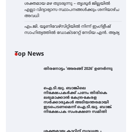
ശക്തമായ മഴ തുടരുന്നു – തൃശൂർ ജില്ലയിൽ
എല്ലാ വിദ്യാഭ്യാസ സ്ഥാപനങ്ങൾക്കും ശനിയാഴ്ച
അവധി
എം.ജി. യൂണിവേഴ്‌സിറ്റിയിൽ നിന്ന് ഇംഗ്ളീഷ്
സാഹിത്യത്തിൽ ഡോക്ടറേറ്റ് നേടിയ എൻ. ആര്യ
Top News
തിരനോട്ടം ‘അരങ്ങ് 2026’ ഉണർന്നു
ഐ.ടി.യു. ബാങ്കിലെ
നിക്ഷേപകർക്ക് പണം തിരികെ
ലഭ്യമാക്കാൻ കേന്ദ്ര-കേരള
സർക്കാരുകൾ അടിയന്തരമായി
ഇടപെടണമെന്ന് ഐ.ടി.യു. ബാങ്ക്
നിക്ഷേപക സംരക്ഷണ സമിതി
ശക്തമായ കാറ്റിന് സാധ്യത –