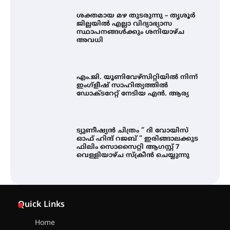
ശക്തമായ മഴ തുടരുന്നു – തൃശൂർ
ജില്ലയിൽ എല്ലാ വിദ്യാഭ്യാസ
സ്ഥാപനങ്ങൾക്കും ശനിയാഴ്ച
അവധി
എം.ജി. യൂണിവേഴ്‌സിറ്റിയിൽ നിന്ന്
ഇംഗ്ളീഷ് സാഹിത്യത്തിൽ
ഡോക്ടറേറ്റ് നേടിയ എൻ. ആര്യ
ട്യുണീഷ്യൻ ചിത്രം ” ദി വോയിസ്
ഓഫ് ഹിന്ദ് റജബ് ” ഇരിങ്ങാലക്കുട
ഫിലിം സൊസൈറ്റി ആഗസ്റ്റ് 7
വെള്ളിയാഴ്ച സ്‌ക്രീൻ ചെയ്യുന്നു
തിരനോട്ടം ‘അരങ്ങ് 2026’ ഉണർന്നു
Quick Links
Home