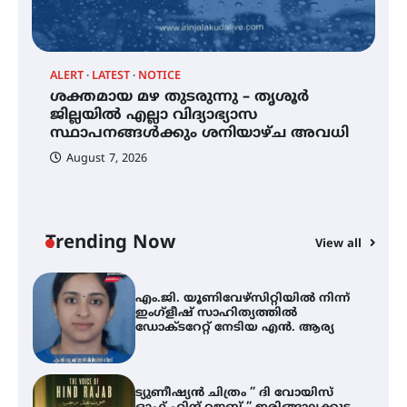
എസ് എൻ ഹയർ സെക്കൻഡറി
വിദ്യാർത്ഥികൾ
ALERT
LATEST
NOTICE
്
ശക്തമായ മഴ തുടരുന്നു – തൃശൂർ
സർഗ്ഗസാഹിതി- കവിതാസംഗമം
2026 കവിതാ ചർച്ച കാട്ടൂർ, ടി. കെ.
ജില്ലയിൽ എല്ലാ വിദ്യാഭ്യാസ
ബാലൻ ഹാളിൽ 16ന്
സ്ഥാപനങ്ങൾക്കും ശനിയാഴ്ച അവധി
August 7, 2026
ശക്തമായ മഴ തുടരുന്നു – തൃശൂർ
ജില്ലയിൽ എല്ലാ വിദ്യാഭ്യാസ
സ്ഥാപനങ്ങൾക്കും ശനിയാഴ്ച
അവധി
Trending Now
View all
A
എം.ജി. യൂണിവേഴ്‌സിറ്റിയിൽ നിന്ന്
എ
ഇംഗ്ളീഷ് സാഹിത്യത്തിൽ
ഡോക്ടറേറ്റ് നേടിയ എൻ. ആര്യ
ഇ
ന
ട്യുണീഷ്യൻ ചിത്രം ” ദി വോയിസ്