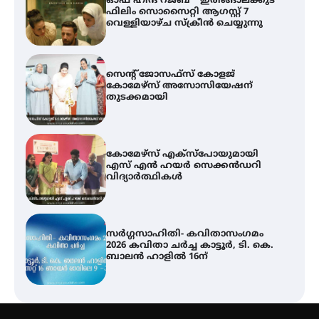
ഓഫ് ഹിന്ദ് റജബ് ” ഇരിങ്ങാലക്കുട
ഫിലിം സൊസൈറ്റി ആഗസ്റ്റ് 7
വെള്ളിയാഴ്ച സ്‌ക്രീൻ ചെയ്യുന്നു
സെന്റ് ജോസഫ്സ് കോളജ്
കോമേഴ്‌സ് അസോസിയേഷന്
തുടക്കമായി
കോമേഴ്സ് എക്സ്പോയുമായി
എസ് എൻ ഹയർ സെക്കൻഡറി
വിദ്യാർത്ഥികൾ
സർഗ്ഗസാഹിതി- കവിതാസംഗമം
2026 കവിതാ ചർച്ച കാട്ടൂർ, ടി. കെ.
ബാലൻ ഹാളിൽ 16ന്
ശക്തമായ മഴ തുടരുന്നു – തൃശൂർ