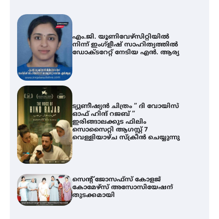
എം.ജി. യൂണിവേഴ്‌സിറ്റിയിൽ
നിന്ന് ഇംഗ്ളീഷ് സാഹിത്യത്തിൽ
ഡോക്ടറേറ്റ് നേടിയ എൻ. ആര്യ
ട്യുണീഷ്യൻ ചിത്രം ” ദി വോയിസ്
ഓഫ് ഹിന്ദ് റജബ് ”
ഇരിങ്ങാലക്കുട ഫിലിം
സൊസൈറ്റി ആഗസ്റ്റ് 7
വെള്ളിയാഴ്ച സ്‌ക്രീൻ ചെയ്യുന്നു
സെന്റ് ജോസഫ്സ് കോളജ്
കോമേഴ്‌സ് അസോസിയേഷന്
തുടക്കമായി