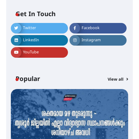
Get In Touch
Twitter
Facebook
എം.ജി. യൂണിവേഴ്‌സിറ്റിയിൽ നിന്ന്
ഇംഗ്ളീഷ് സാഹിത്യത്തിൽ
LinkedIn
Instagram
ഡോക്ടറേറ്റ് നേടിയ എൻ. ആര്യ
YouTube
ട്യുണീഷ്യൻ ചിത്രം ” ദി വോയിസ്
ഓഫ് ഹിന്ദ് റജബ് ” ഇരിങ്ങാലക്കുട
ഫിലിം സൊസൈറ്റി ആഗസ്റ്റ് 7
Popular
View all
വെള്ളിയാഴ്ച സ്‌ക്രീൻ ചെയ്യുന്നു
സെന്റ് ജോസഫ്സ് കോളജ്
കോമേഴ്‌സ് അസോസിയേഷന്
തുടക്കമായി
കോമേഴ്സ് എക്സ്പോയുമായി