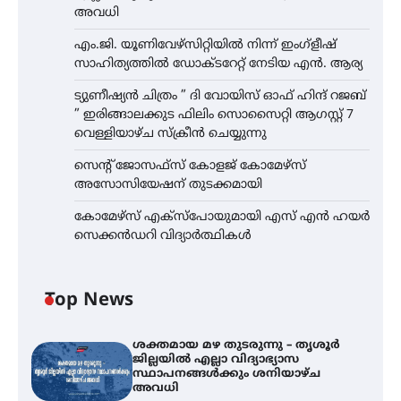
അവധി
എം.ജി. യൂണിവേഴ്‌സിറ്റിയിൽ നിന്ന് ഇംഗ്ളീഷ്
സാഹിത്യത്തിൽ ഡോക്ടറേറ്റ് നേടിയ എൻ. ആര്യ
ട്യുണീഷ്യൻ ചിത്രം ” ദി വോയിസ് ഓഫ് ഹിന്ദ് റജബ്
” ഇരിങ്ങാലക്കുട ഫിലിം സൊസൈറ്റി ആഗസ്റ്റ് 7
വെള്ളിയാഴ്ച സ്‌ക്രീൻ ചെയ്യുന്നു
സെന്റ് ജോസഫ്സ് കോളജ് കോമേഴ്‌സ്
അസോസിയേഷന് തുടക്കമായി
കോമേഴ്സ് എക്സ്പോയുമായി എസ് എൻ ഹയർ
സെക്കൻഡറി വിദ്യാർത്ഥികൾ
Top News
ശക്തമായ മഴ തുടരുന്നു – തൃശൂർ
ജില്ലയിൽ എല്ലാ വിദ്യാഭ്യാസ
സ്ഥാപനങ്ങൾക്കും ശനിയാഴ്ച
അവധി