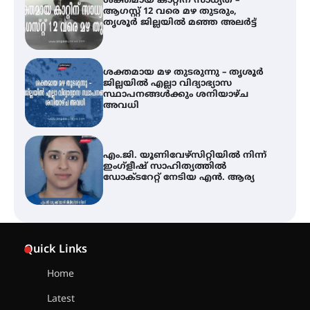
ശക്തമായ കാറ്റിന് സാധ്യത –
ആഗസ്റ്റ് 12 വരെ മഴ തുടരും,
തൃശൂർ ജില്ലയിൽ മഞ്ഞ അലർട്ട്
ശക്തമായ മഴ തുടരുന്നു – തൃശൂർ
ജില്ലയിൽ എല്ലാ വിദ്യാഭ്യാസ
സ്ഥാപനങ്ങൾക്കും ശനിയാഴ്ച
അവധി
എം.ജി. യൂണിവേഴ്‌സിറ്റിയിൽ നിന്ന്
ഇംഗ്ളീഷ് സാഹിത്യത്തിൽ
ഡോക്ടറേറ്റ് നേടിയ എൻ. ആര്യ
ഇരിങ്ങാലക്കുട – ഗുരുവായൂർ –
താനൂർ റെയിൽപാത
Quick Links
യാഥാർത്ഥ്യമാകുന്നു
Home
Latest