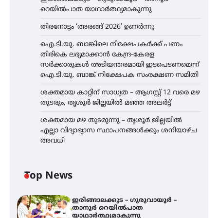
റെയിൽപാത യാഥാർത്ഥ്യമാകുന്നു
തിരനോട്ടം ‘അരങ്ങ് 2026’ ഉണർന്നു
ഐ.ടി.യു. ബാങ്കിലെ നിക്ഷേപകർക്ക് പണം
തിരികെ ലഭ്യമാക്കാൻ കേന്ദ്ര-കേരള
സർക്കാരുകൾ അടിയന്തരമായി ഇടപെടണമെന്ന്
ഐ.ടി.യു. ബാങ്ക് നിക്ഷേപക സംരക്ഷണ സമിതി
ശക്തമായ കാറ്റിന് സാധ്യത – ആഗസ്റ്റ് 12 വരെ മഴ
തുടരും, തൃശൂർ ജില്ലയിൽ മഞ്ഞ അലർട്ട്
ശക്തമായ മഴ തുടരുന്നു – തൃശൂർ ജില്ലയിൽ
എല്ലാ വിദ്യാഭ്യാസ സ്ഥാപനങ്ങൾക്കും ശനിയാഴ്ച
അവധി
Top News
ഇരിങ്ങാലക്കുട – ഗുരുവായൂർ –
താനൂർ റെയിൽപാത
യാഥാർത്ഥ്യമാകുന്നു