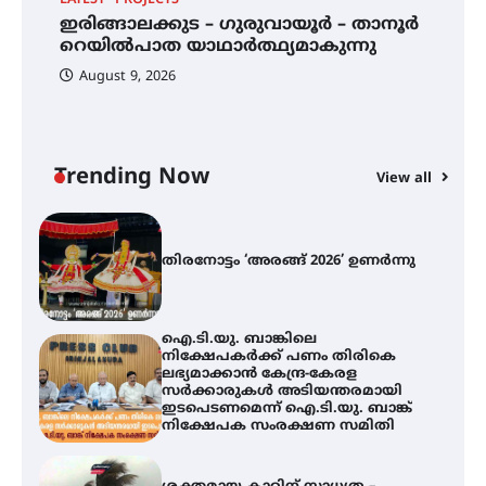
എം.ജി. യൂണിവേഴ്‌സിറ്റിയിൽ നിന്ന്
ഇംഗ്ളീഷ് സാഹിത്യത്തിൽ
12
ഇരിങ്ങാലക്കുട – ഗുരുവായൂർ – താനൂർ
ത
ഡോക്ടറേറ്റ് നേടിയ എൻ. ആര്യ
റെയിൽപാത യാഥാർത്ഥ്യമാകുന്നു
August 9, 2026
ഇരിങ്ങാലക്കുട – ഗുരുവായൂർ –
താനൂർ റെയിൽപാത
യാഥാർത്ഥ്യമാകുന്നു
Trending Now
View all
തിരനോട്ടം ‘അരങ്ങ് 2026’ ഉണർന്നു
ഐ.ടി.യു. ബാങ്കിലെ
നിക്ഷേപകർക്ക് പണം തിരികെ
ലഭ്യമാക്കാൻ കേന്ദ്ര-കേരള
സർക്കാരുകൾ അടിയന്തരമായി
ഇടപെടണമെന്ന് ഐ.ടി.യു. ബാങ്ക്
നിക്ഷേപക സംരക്ഷണ സമിതി