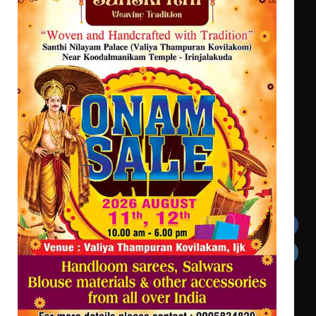
എം.ജി. യൂണിവേഴ്‌സിറ്റിയിൽ നിന്ന്
തുടക്കമായി
ഇംഗ്ളീഷ് സാഹിത്യത്തിൽ
ഡോക്ടറേറ്റ് നേടിയ എൻ. ആര്യ
കോമേഴ്സ് എക്സ്പോയുമായി എസ്
എൻ ഹയർ സെക്കൻഡറി
വിദ്യാർത്ഥികൾ
സർഗ്ഗസാഹിതി- കവിതാസംഗമം 2026
കവിതാ ചർച്ച കാട്ടൂർ, ടി. കെ.
ബാലൻ ഹാളിൽ 16ന്
Get In Touch
Twitter
Facebook
LinkedIn
Instagram
YouTube