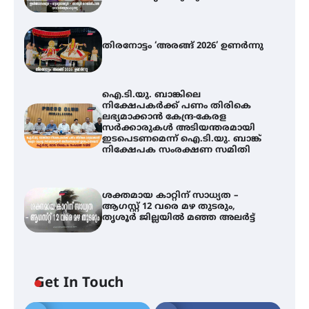
തിരനോട്ടം ‘അരങ്ങ് 2026’ ഉണർന്നു
ഐ.ടി.യു. ബാങ്കിലെ
നിക്ഷേപകർക്ക് പണം തിരികെ
ലഭ്യമാക്കാൻ കേന്ദ്ര-കേരള
സർക്കാരുകൾ അടിയന്തരമായി
ഇടപെടണമെന്ന് ഐ.ടി.യു. ബാങ്ക്
നിക്ഷേപക സംരക്ഷണ സമിതി
ശക്തമായ കാറ്റിന് സാധ്യത –
ആഗസ്റ്റ് 12 വരെ മഴ തുടരും,
തൃശൂർ ജില്ലയിൽ മഞ്ഞ അലർട്ട്
Get In Touch