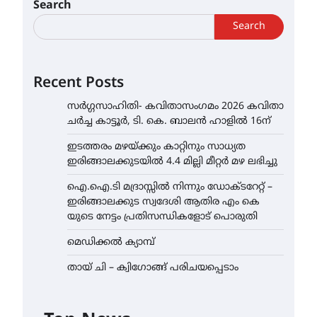
Search
Search
Recent Posts
സർഗ്ഗസാഹിതി- കവിതാസംഗമം 2026 കവിതാ
ചർച്ച കാട്ടൂർ, ടി. കെ. ബാലൻ ഹാളിൽ 16ന്
ഇടത്തരം മഴയ്ക്കും കാറ്റിനും സാധ്യത
ഇരിങ്ങാലക്കുടയിൽ 4.4 മില്ലി മീറ്റർ മഴ ലഭിച്ചു
ഐ.ഐ.ടി മദ്രാസ്സിൽ നിന്നും ഡോക്ടറേറ്റ് –
ഇരിങ്ങാലക്കുട സ്വദേശി ആതിര എം കെ
യുടെ നേട്ടം പ്രതിസന്ധികളോട് പൊരുതി
മെഡിക്കൽ ക്യാമ്പ്
തായ് ചി – ക്വിഗോങ്ങ് പരിചയപ്പെടാം