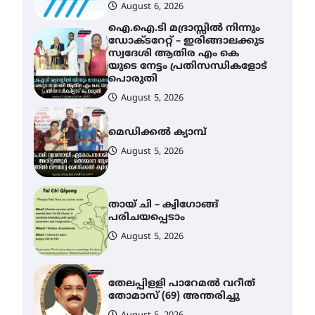
August 6, 2026
ഐ.ഐ.ടി മദ്രാസ്സിൽ നിന്നും
ഡോക്ടറേറ്റ് – ഇരിങ്ങാലക്കുട
സ്വദേശി ആതിര എം കെ
യുടെ നേട്ടം പ്രതിസന്ധികളോട്
പൊരുതി
August 5, 2026
മെഡിക്കൽ ക്യാമ്പ്
August 5, 2026
തായ് ചി – ക്വിഗോങ്ങ്
പരിചയപ്പെടാം
August 5, 2026
തേലപ്പിളളി പാറേമൽ വറീത്
തോമാസ് (69) അന്തരിച്ചു