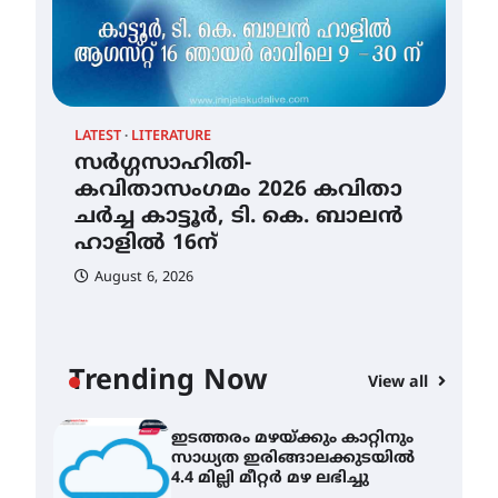
തായ് ചി – ക്വിഗോങ്ങ്
പരിചയപ്പെടാം
August 5, 2026
LATEST
LITERATURE
സർഗ്ഗസാഹിതി-
കവിതാസംഗമം 2026 കവിതാ
തേലപ്പിളളി പാറേമൽ വറീത്
ചർച്ച കാട്ടൂർ, ടി. കെ. ബാലൻ
തോമാസ് (69) അന്തരിച്ചു
ഹാളിൽ 16ന്
August 5, 2026
CLI
August 6, 2026
ഇട
സർഗ്ഗസാഹിതി-
സാ
കവിതാസംഗമം 2026 കവിതാ
4.4
ചർച്ച കാട്ടൂർ, ടി. കെ. ബാലൻ
ഹാളിൽ 16ന്
A
Trending Now
View all
August 6, 2026
ഇടത്തരം മഴയ്ക്കും കാറ്റിനും
സാധ്യത ഇരിങ്ങാലക്കുടയിൽ
4.4 മില്ലി മീറ്റർ മഴ ലഭിച്ചു