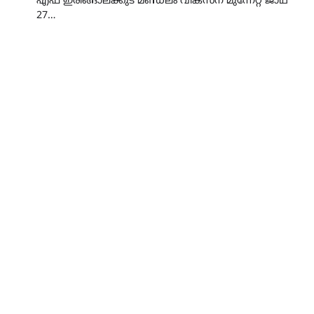
എഫ് ഇരിങ്ങാലക്കുട മണ്ഡലം വികസന മുന്നേറ്റ ജാഥ
27…