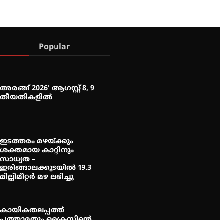
Popular
അരങ്ങ് 2026′ ആഗസ്റ്റ് 8, 9
തീയതികളിൽ
ഇടത്തരം മഴയ്ക്കും
ശക്തമായ കാറ്റിനും
സാധ്യത –
ഇരിങ്ങാലക്കുടയിൽ 19.3
മില്ലിമീറ്റർ മഴ ലഭിച്ചു
കായികതലപ്പത്ത്
പത്താമതും ക്രൈസ്റ്റിന്റെ