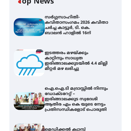
Top News
സർഗ്ഗസാഹിതി-
കവിതാസംഗമം 2026 കവിതാ
ചർച്ച കാട്ടൂർ, ടി. കെ.
ബാലൻ ഹാളിൽ 16ന്
ഇടത്തരം മഴയ്ക്കും
കാറ്റിനും സാധ്യത
ഇരിങ്ങാലക്കുടയിൽ 4.4 മില്ലി
മീറ്റർ മഴ ലഭിച്ചു
ഐ.ഐ.ടി മദ്രാസ്സിൽ നിന്നും
ഡോക്ടറേറ്റ് –
ഇരിങ്ങാലക്കുട സ്വദേശി
ആതിര എം കെ യുടെ നേട്ടം
പ്രതിസന്ധികളോട് പൊരുതി
മെഡിക്കൽ ക്യാമ്പ്