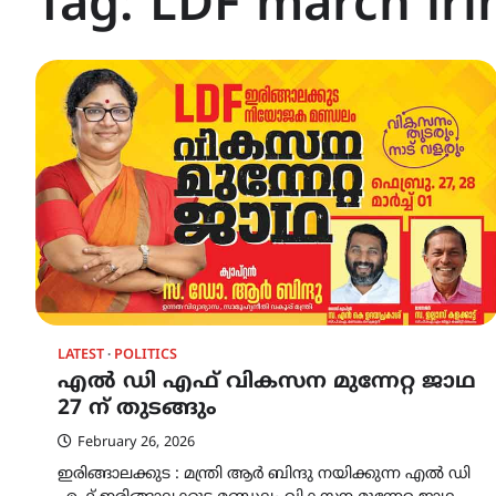
Tag:
LDF march iri
LATEST
POLITICS
എൽ ഡി എഫ് വികസന മുന്നേറ്റ ജാഥ
27 ന് തുടങ്ങും
February 26, 2026
ഇരിങ്ങാലക്കുട : മന്ത്രി ആർ ബിന്ദു നയിക്കുന്ന എൽ ഡി