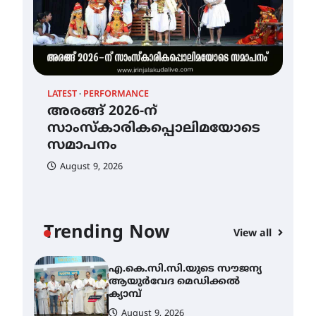
ഐ.ടി.യു. ബാങ്കിലെ
നിക്ഷേപകർക്ക് പണം
തിരികെ ലഭ്യമാക്കാൻ കേന്ദ്ര-
കേരള സർക്കാരുകൾ
അടിയന്തരമായി
ഇടപെടണമെന്ന് ഐ.ടി.യു.
ബാങ്ക് നിക്ഷേപക സംരക്ഷണ
സമിതി
LATEST
PERFORMANCE
ശക്തമായ കാറ്റിന് സാധ്യത –
HEA
August 8, 2026
അരങ്ങ് 2026-ന്
ആഗസ്റ്റ് 12 വരെ മഴ തുടരും,
എ.
സാംസ്കാരികപ്പൊലിമയോടെ
തൃശൂർ ജില്ലയിൽ മഞ്ഞ
ആ
അലർട്ട്
സമാപനം
ക്യ
August 8, 2026
August 9, 2026
A
അരങ്ങ് 2026-ന്
സാംസ്കാരികപ്പൊലിമയോടെ
സമാപനം
Trending Now
View all
August 9, 2026
എ.കെ.സി.സി.യുടെ സൗജന്യ
ആയുർവേദ മെഡിക്കൽ
ക്യാമ്പ്
August 9, 2026