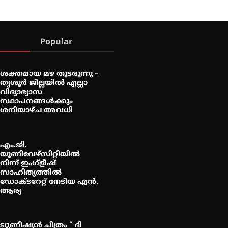
Popular
ശക്തമായ മഴ തുടരുന്നു –
തൃശൂർ ജില്ലയിൽ എല്ലാ
വിദ്യാഭ്യാസ
സ്ഥാപനങ്ങൾക്കും
ശനിയാഴ്ച അവധി
എം.ജി.
യൂണിവേഴ്‌സിറ്റിയിൽ
നിന്ന് ഇംഗ്ളീഷ്
സാഹിത്യത്തിൽ
ഡോക്ടറേറ്റ് നേടിയ എൻ.
ആര്യ
ട്യുണീഷ്യൻ ചിത്രം ” ദി