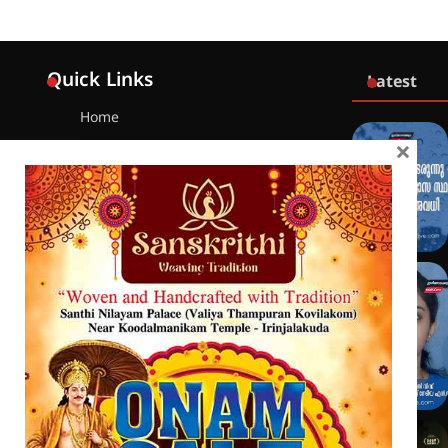
Quick Links
Latest
Home
×
Latest
Exclusive
Sanchari
Contact
Crime