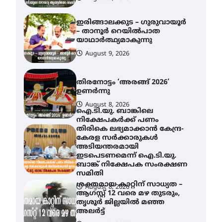
ഇരിങ്ങാലക്കുട – ഗുരുവായൂർ
– താനൂർ റെയിൽപാത
യാഥാർത്ഥ്യമാകുന്നു
August 9, 2026
തിരനോട്ടം ‘അരങ്ങ് 2026’
ഉണർന്നു
August 8, 2026
ഐ.ടി.യു. ബാങ്കിലെ
നിക്ഷേപകർക്ക് പണം
തിരികെ ലഭ്യമാക്കാൻ കേന്ദ്ര-
കേരള സർക്കാരുകൾ
അടിയന്തരമായി
ഇടപെടണമെന്ന് ഐ.ടി.യു.
ബാങ്ക് നിക്ഷേപക സംരക്ഷണ
സമിതി
ശക്തമായ കാറ്റിന് സാധ്യത –
August 8, 2026
ആഗസ്റ്റ് 12 വരെ മഴ തുടരും,
തൃശൂർ ജില്ലയിൽ മഞ്ഞ
അലർട്ട്