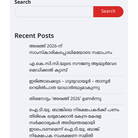
Search
Search
Recent Posts
അരങ്ങ് 2026-ന്
സാംസ്കാരികപ്പൊലിമയോടെ സമാപനം
എ.കെ.സി.സി.യുടെ സൗജന്യ ആയുർവേദ
മെഡിക്കൽ ക്യാമ്പ്
ഇരിങ്ങാലക്കുട – ഗുരുവായൂർ – താനൂർ
റെയിൽപാത യാഥാർത്ഥ്യമാകുന്നു
തിരനോട്ടം ‘അരങ്ങ് 2026’ ഉണർന്നു
ഐ.ടി.യു. ബാങ്കിലെ നിക്ഷേപകർക്ക് പണം
തിരികെ ലഭ്യമാക്കാൻ കേന്ദ്ര-കേരള
സർക്കാരുകൾ അടിയന്തരമായി
ഇടപെടണമെന്ന് ഐ.ടി.യു. ബാങ്ക്
നിക്ഷേപക സംരക്ഷണ സമിതി