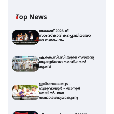
Top News
അരങ്ങ് 2026-ന്
സാംസ്കാരികപ്പൊലിമയോ
ടെ സമാപനം
എ.കെ.സി.സി.യുടെ സൗജന്യ
ആയുർവേദ മെഡിക്കൽ
ക്യാമ്പ്
ഇരിങ്ങാലക്കുട –
ഗുരുവായൂർ – താനൂർ
റെയിൽപാത
യാഥാർത്ഥ്യമാകുന്നു