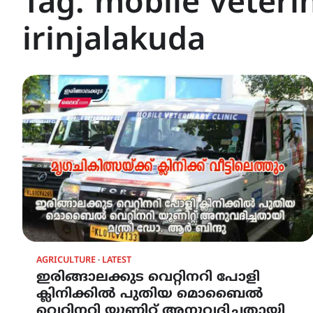
Tag:
mobile veterin
irinjalakuda
AGRICULTURE
LATEST
ഇരിങ്ങാലക്കുട വെറ്റിനറി പോളി
ക്ലിനിക്കിൽ പുതിയ മൊബൈൽ
വെറ്റിനറി യൂണിറ്റ് അനുവദിച്ചതായി