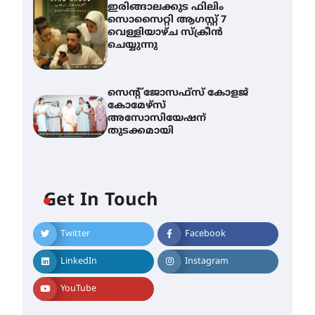
ഇരിങ്ങാലക്കുട ഫിലിം
സൊസൈറ്റി ആഗസ്റ്റ് 7
വെള്ളിയാഴ്ച സ്‌ക്രീൻ
ചെയ്യുന്നു
സെന്റ് ജോസഫ്സ് കോളജ്
കോമേഴ്‌സ്
അസോസിയേഷന്
തുടക്കമായി
Get In Touch
Twitter
Facebook
എം.ജി. യൂണിവേഴ്‌സിറ്റിയിൽ
നിന്ന് ഇംഗ്ളീഷ്
LinkedIn
Instagram
സാഹിത്യത്തിൽ ഡോക്ടറേറ്റ്
നേടിയ എൻ. ആര്യ
YouTube
August 7, 2026
ട്യുണീഷ്യൻ ചിത്രം ” ദി