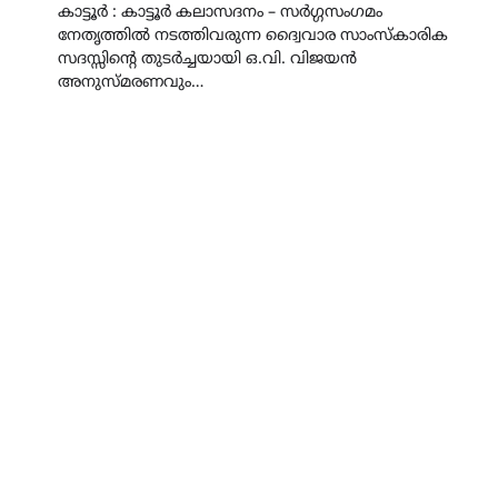
കാട്ടൂർ : കാട്ടൂർ കലാസദനം – സർഗ്ഗസംഗമം
നേതൃത്തിൽ നടത്തിവരുന്ന ദ്വൈവാര സാംസ്കാരിക
സദസ്സിൻ്റെ തുടർച്ചയായി ഒ.വി. വിജയൻ
അനുസ്മരണവും…