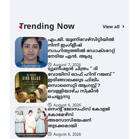
ശക്തമായ മഴ തുടരുന്നു –
തൃശൂർ ജില്ലയിൽ എല്ലാ
വിദ്യാഭ്യാസ
സ്ഥാപനങ്ങൾക്കും
Trending Now
ശനിയാഴ്ച അവധി
View all
AWA
August 7, 2026
എം
എം.ജി. യൂണിവേഴ്‌സിറ്റിയിൽ
നി
നിന്ന് ഇംഗ്ളീഷ്
സാ
സാഹിത്യത്തിൽ ഡോക്ടറേറ്റ്
ന
നേടിയ എൻ. ആര്യ
August 7, 2026
A
ട്യുണീഷ്യൻ ചിത്രം ” ദി
വോയിസ് ഓഫ് ഹിന്ദ് റജബ് ”
ഇരിങ്ങാലക്കുട ഫിലിം
സൊസൈറ്റി ആഗസ്റ്റ് 7
വെള്ളിയാഴ്ച സ്‌ക്രീൻ
ചെയ്യുന്നു
August 6, 2026
സെന്റ് ജോസഫ്സ് കോളജ്
കോമേഴ്‌സ്
അസോസിയേഷന്
തുടക്കമായി
August 6, 2026