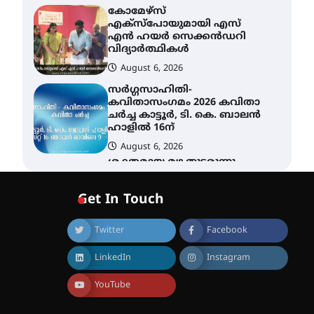
കോമേഴ്സ്
എക്സ്പോയുമായി എസ്
എൻ ഹയർ സെക്കൻഡറി
വിദ്യാർത്ഥികൾ
August 6, 2026
സർഗ്ഗസാഹിതി-
കവിതാസംഗമം 2026 കവിതാ
ചർച്ച കാട്ടൂർ, ടി. കെ. ബാലൻ
ഹാളിൽ 16ന്
August 6, 2026
ശക്തമായ മഴ തുടരുന്നു –
തൃശൂർ ജില്ലയിൽ എല്ലാ
വിദ്യാഭ്യാസ
Get In Touch
സ്ഥാപനങ്ങൾക്കും
ശനിയാഴ്ച അവധി
Twitter
Facebook
August 7, 2026
എം.ജി. യൂണിവേഴ്‌സിറ്റിയിൽ
LinkedIn
Instagram
നിന്ന് ഇംഗ്ളീഷ്
സാഹിത്യത്തിൽ ഡോക്ടറേറ്റ്
നേടിയ എൻ. ആര്യ
YouTube
August 7, 2026
ട്യുണീഷ്യൻ ചിത്രം ” ദി