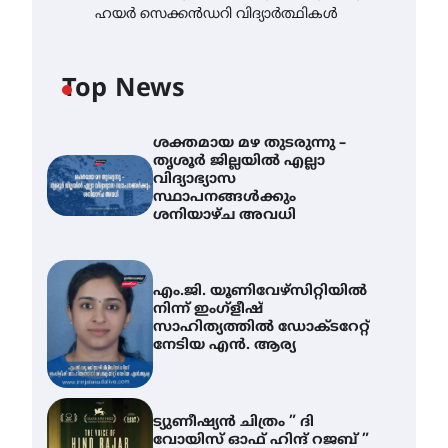
ഹയർ സെക്കൻഡറി വിദ്യാർത്ഥികൾ
Top News
ശക്തമായ മഴ തുടരുന്നു –
തൃശൂർ ജില്ലയിൽ എല്ലാ
വിദ്യാഭ്യാസ
സ്ഥാപനങ്ങൾക്കും
ശനിയാഴ്ച അവധി
എം.ജി. യൂണിവേഴ്‌സിറ്റിയിൽ
നിന്ന് ഇംഗ്ളീഷ്
സാഹിത്യത്തിൽ ഡോക്ടറേറ്റ്
നേടിയ എൻ. ആര്യ
ട്യുണീഷ്യൻ ചിത്രം ” ദി
വോയിസ് ഓഫ് ഹിന്ദ് റജബ് ”