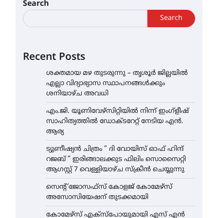
Search
Search
Recent Posts
ശക്തമായ മഴ തുടരുന്നു – തൃശൂർ ജില്ലയിൽ
എല്ലാ വിദ്യാഭ്യാസ സ്ഥാപനങ്ങൾക്കും
ശനിയാഴ്ച അവധി
എം.ജി. യൂണിവേഴ്‌സിറ്റിയിൽ നിന്ന് ഇംഗ്ളീഷ്
സാഹിത്യത്തിൽ ഡോക്ടറേറ്റ് നേടിയ എൻ.
ആര്യ
ട്യുണീഷ്യൻ ചിത്രം ” ദി വോയിസ് ഓഫ് ഹിന്ദ്
റജബ് ” ഇരിങ്ങാലക്കുട ഫിലിം സൊസൈറ്റി
ആഗസ്റ്റ് 7 വെള്ളിയാഴ്ച സ്‌ക്രീൻ ചെയ്യുന്നു
സെന്റ് ജോസഫ്സ് കോളജ് കോമേഴ്‌സ്
അസോസിയേഷന് തുടക്കമായി
കോമേഴ്സ് എക്സ്പോയുമായി എസ് എൻ