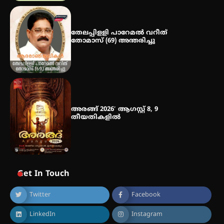
ഡോക്ടറേറ്റ് – ഇരിങ്ങാലക്കുട
സ്വദേശി ആതിര എം കെ യുടെ
നേട്ടം പ്രതിസന്ധികളോട് പൊരുതി
തേലപ്പിളളി പാറേമൽ വറീത്
തോമാസ് (69) അന്തരിച്ചു
അരങ്ങ് 2026′ ആഗസ്റ്റ് 8, 9
തീയതികളിൽ
Get In Touch
Twitter
Facebook
LinkedIn
Instagram