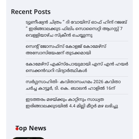
Recent Posts
ട്യുണീഷ്യൻ ചിത്രം ” ദി വോയിസ് ഓഫ് ഹിന്ദ് റജബ്
” ഇരിങ്ങാലക്കുട ഫിലിം സൊസൈറ്റി ആഗസ്റ്റ് 7
വെള്ളിയാഴ്ച സ്‌ക്രീൻ ചെയ്യുന്നു
സെന്റ് ജോസഫ്സ് കോളജ് കോമേഴ്‌സ്
അസോസിയേഷന് തുടക്കമായി
കോമേഴ്സ് എക്സ്പോയുമായി എസ് എൻ ഹയർ
സെക്കൻഡറി വിദ്യാർത്ഥികൾ
സർഗ്ഗസാഹിതി- കവിതാസംഗമം 2026 കവിതാ
ചർച്ച കാട്ടൂർ, ടി. കെ. ബാലൻ ഹാളിൽ 16ന്
ഇടത്തരം മഴയ്ക്കും കാറ്റിനും സാധ്യത
ഇരിങ്ങാലക്കുടയിൽ 4.4 മില്ലി മീറ്റർ മഴ ലഭിച്ചു
Top News