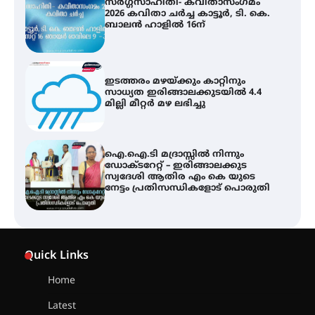
സർഗ്ഗസാഹിതി- കവിതാസംഗമം
2026 കവിതാ ചർച്ച കാട്ടൂർ, ടി. കെ.
ബാലൻ ഹാളിൽ 16ന്
ഇടത്തരം മഴയ്ക്കും കാറ്റിനും
സാധ്യത ഇരിങ്ങാലക്കുടയിൽ 4.4
മില്ലി മീറ്റർ മഴ ലഭിച്ചു
ഐ.ഐ.ടി മദ്രാസ്സിൽ നിന്നും
ഡോക്ടറേറ്റ് – ഇരിങ്ങാലക്കുട
സ്വദേശി ആതിര എം കെ യുടെ
നേട്ടം പ്രതിസന്ധികളോട് പൊരുതി
ട്യുണീഷ്യൻ ചിത്രം ” ദി വോയിസ്
ഓഫ് ഹിന്ദ് റജബ് ” ഇരിങ്ങാലക്കുട
Quick Links
ഫിലിം സൊസൈറ്റി ആഗസ്റ്റ് 7
വെള്ളിയാഴ്ച സ്‌ക്രീൻ ചെയ്യുന്നു
Home
Latest