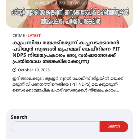
CRIME
LATEST
കുപ്രസിദ്ധ മയക്ക്മരുന്ന് കച്ചവടക്കാരൻ
പടിയൂർ സ്വദേശി മുഹമ്മദ് ബഷീറിനെ PIT
NDPS നിയമപ്രകാരം ഒരു വർഷത്തേക്ക്
പ്രതിരോധ തടങ്കലിലാക്കുന്നു
October 19, 2025
ഇരിങ്ങാലക്കുട : തൃശ്ശൂർ റൂറൽ പോലീസ് ജില്ലയിൽ മയക്ക്
മരുന്ന് വിപണനത്തിനെതിരെ (PIT NDPS) മയക്കുമരുന്ന്,
സൈക്കോട്രോപിക് ലഹരിവസ്തുക്കൾ നിയമപ്രകാരം…
Search
Search