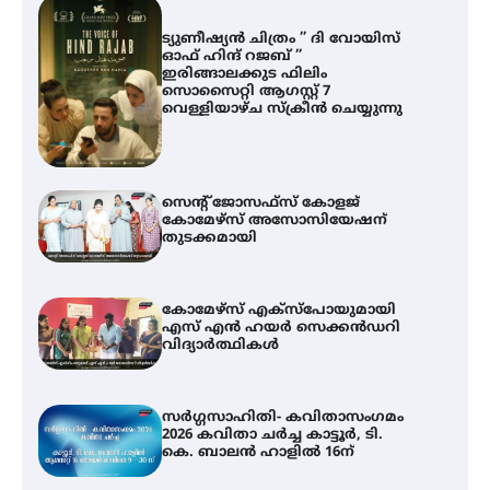
ട്യുണീഷ്യൻ ചിത്രം ” ദി വോയിസ്
ഓഫ് ഹിന്ദ് റജബ് ”
ഇരിങ്ങാലക്കുട ഫിലിം
സൊസൈറ്റി ആഗസ്റ്റ് 7
വെള്ളിയാഴ്ച സ്‌ക്രീൻ ചെയ്യുന്നു
സെന്റ് ജോസഫ്സ് കോളജ്
കോമേഴ്‌സ് അസോസിയേഷന്
തുടക്കമായി
കോമേഴ്സ് എക്സ്പോയുമായി
എസ് എൻ ഹയർ സെക്കൻഡറി
വിദ്യാർത്ഥികൾ
സർഗ്ഗസാഹിതി- കവിതാസംഗമം
2026 കവിതാ ചർച്ച കാട്ടൂർ, ടി.
കെ. ബാലൻ ഹാളിൽ 16ന്