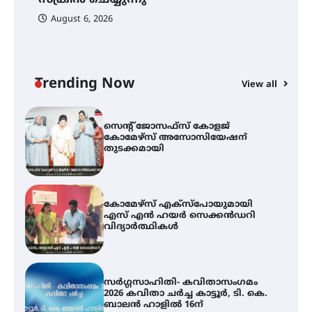
August 6, 2026
ട്യുണീഷ്യൻ ചിത്രം ” ദി വോയിസ്
ഓഫ് ഹിന്ദ് റജബ് ” ഇരിങ്ങാലക്കുട
ഫിലിം സൊസൈറ്റി ആഗസ്റ്റ് 7
വെള്ളിയാഴ്ച സ്‌ക്രീൻ ചെയ്യുന്നു
Trending Now
View all
സെന്റ് ജോസഫ്സ് കോളജ്
കോമേഴ്‌സ് അസോസിയേഷന്
തുടക്കമായി
കോമേഴ്സ് എക്സ്പോയുമായി
എസ് എൻ ഹയർ സെക്കൻഡറി
വിദ്യാർത്ഥികൾ
സർഗ്ഗസാഹിതി- കവിതാസംഗമം
2026 കവിതാ ചർച്ച കാട്ടൂർ, ടി. കെ.
ബാലൻ ഹാളിൽ 16ന്