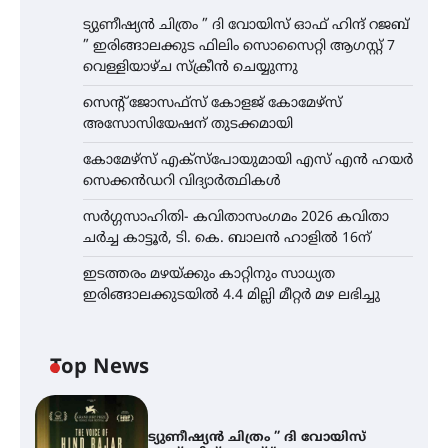
ട്യുണീഷ്യൻ ചിത്രം ” ദി വോയിസ് ഓഫ് ഹിന്ദ് റജബ്
” ഇരിങ്ങാലക്കുട ഫിലിം സൊസൈറ്റി ആഗസ്റ്റ് 7
വെള്ളിയാഴ്ച സ്‌ക്രീൻ ചെയ്യുന്നു
സെന്റ് ജോസഫ്സ് കോളജ് കോമേഴ്‌സ്
അസോസിയേഷന് തുടക്കമായി
കോമേഴ്സ് എക്സ്പോയുമായി എസ് എൻ ഹയർ
സെക്കൻഡറി വിദ്യാർത്ഥികൾ
സർഗ്ഗസാഹിതി- കവിതാസംഗമം 2026 കവിതാ
ചർച്ച കാട്ടൂർ, ടി. കെ. ബാലൻ ഹാളിൽ 16ന്
ഇടത്തരം മഴയ്ക്കും കാറ്റിനും സാധ്യത
ഇരിങ്ങാലക്കുടയിൽ 4.4 മില്ലി മീറ്റർ മഴ ലഭിച്ചു
Top News
ട്യുണീഷ്യൻ ചിത്രം ” ദി വോയിസ്