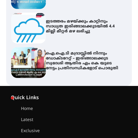
ഇടത്തരം മഴയ്ക്കും കാറ്റിനും
സാധ്യത ഇരിങ്ങാലക്കുടയിൽ 4.4
മില്ലി മീറ്റർ മഴ ലഭിച്ചു
ഐ.ഐ.ടി മദ്രാസ്സിൽ നിന്നും
ഡോക്ടറേറ്റ് – ഇരിങ്ങാലക്കുട
സ്വദേശി ആതിര എം കെ യുടെ
നേട്ടം പ്രതിസന്ധികളോട് പൊരുതി
ട്യുണീഷ്യൻ ചിത്രം ” ദി വോയിസ്
ഓഫ് ഹിന്ദ് റജബ് ” ഇരിങ്ങാലക്കുട
Quick Links
ഫിലിം സൊസൈറ്റി ആഗസ്റ്റ് 7
വെള്ളിയാഴ്ച സ്‌ക്രീൻ ചെയ്യുന്നു
Home
Latest
സെന്റ് ജോസഫ്സ് കോളജ്
കോമേഴ്‌സ് അസോസിയേഷന്
Exclusive
തുടക്കമായി