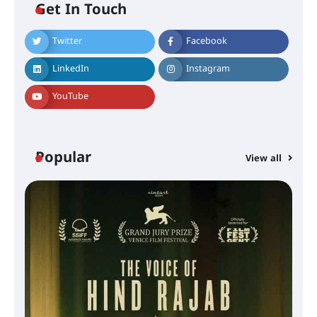
Get In Touch
Twitter
Facebook
LinkedIn
Instagram
YouTube
Popular
View all
സെന്റ് ജോസഫ്സ് കോളജ്
കോമേഴ്‌സ് അസോസിയേഷന്
തുടക്കമായി