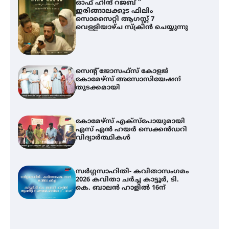
ഓഫ് ഹിന്ദ് റജബ് ”
ഇരിങ്ങാലക്കുട ഫിലിം
സൊസൈറ്റി ആഗസ്റ്റ് 7
വെള്ളിയാഴ്ച സ്‌ക്രീൻ ചെയ്യുന്നു
സെന്റ് ജോസഫ്സ് കോളജ്
കോമേഴ്‌സ് അസോസിയേഷന്
തുടക്കമായി
കോമേഴ്സ് എക്സ്പോയുമായി
എസ് എൻ ഹയർ സെക്കൻഡറി
വിദ്യാർത്ഥികൾ
സർഗ്ഗസാഹിതി- കവിതാസംഗമം
2026 കവിതാ ചർച്ച കാട്ടൂർ, ടി.
കെ. ബാലൻ ഹാളിൽ 16ന്