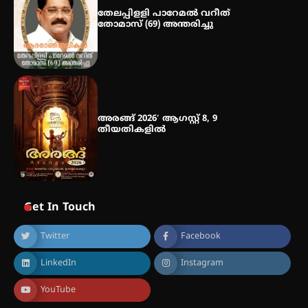
തേലപ്പിളളി പാറേമൽ വറീത്
തോമാസ് (69) അന്തരിച്ചു
അരങ്ങ് 2026′ ആഗസ്റ്റ് 8, 9
തീയതികളിൽ
Get In Touch
Twitter
Facebook
LinkedIn
Instagram
YouTube