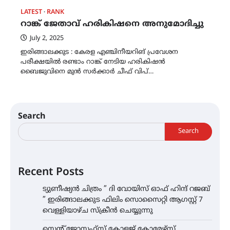
LATEST
RANK
റാങ്ക് ജേതാവ് ഹരികിഷനെ അനുമോദിച്ചു
July 2, 2025
ഇരിങ്ങാലക്കുട : കേരള എഞ്ചിനീയറിങ് പ്രവേശന
പരീക്ഷയിൽ രണ്ടാം റാങ്ക് നേടിയ ഹരികിഷൻ
ബൈജുവിനെ മുൻ സർക്കാർ ചീഫ് വിപ്…
Search
Search
Recent Posts
ട്യുണീഷ്യൻ ചിത്രം ” ദി വോയിസ് ഓഫ് ഹിന്ദ് റജബ്
” ഇരിങ്ങാലക്കുട ഫിലിം സൊസൈറ്റി ആഗസ്റ്റ് 7
വെള്ളിയാഴ്ച സ്‌ക്രീൻ ചെയ്യുന്നു
സെന്റ് ജോസഫ്സ് കോളജ് കോമേഴ്‌സ്