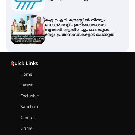
ഐ.ഐ.ടി മദ്രാസ്സിൽ നിന്നും
ഡോക്ടറേറ്റ് – ഇരിങ്ങാലക്കുട
സ്വദേശി ആതിര എം കെ യുടെ
നേട്ടം പ്രതിസന്ധികളോട് പൊരുതി
ട്യുണീഷ്യൻ ചിത്രം ” ദി വോയിസ്
ഓഫ് ഹിന്ദ് റജബ് ” ഇരിങ്ങാലക്കുട
Quick Links
ഫിലിം സൊസൈറ്റി ആഗസ്റ്റ് 7
വെള്ളിയാഴ്ച സ്‌ക്രീൻ ചെയ്യുന്നു
Home
Latest
സെന്റ് ജോസഫ്സ് കോളജ്
കോമേഴ്‌സ് അസോസിയേഷന്
Exclusive
തുടക്കമായി
Sanchari
Contact
കോമേഴ്സ് എക്സ്പോയുമായി
Crime
എസ് എൻ ഹയർ സെക്കൻഡറി
വിദ്യാർത്ഥികൾ