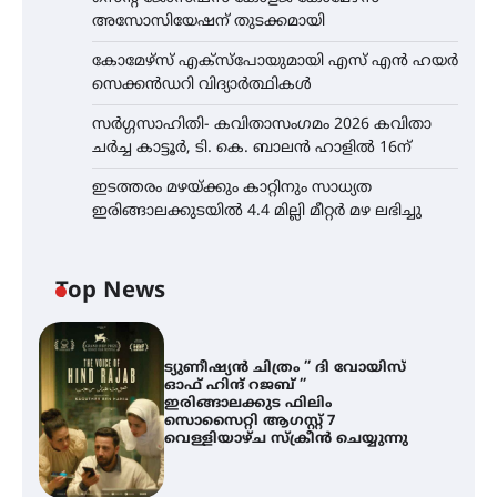
അസോസിയേഷന് തുടക്കമായി
കോമേഴ്സ് എക്സ്പോയുമായി എസ് എൻ ഹയർ
സെക്കൻഡറി വിദ്യാർത്ഥികൾ
സർഗ്ഗസാഹിതി- കവിതാസംഗമം 2026 കവിതാ
ചർച്ച കാട്ടൂർ, ടി. കെ. ബാലൻ ഹാളിൽ 16ന്
ഇടത്തരം മഴയ്ക്കും കാറ്റിനും സാധ്യത
ഇരിങ്ങാലക്കുടയിൽ 4.4 മില്ലി മീറ്റർ മഴ ലഭിച്ചു
Top News
ട്യുണീഷ്യൻ ചിത്രം ” ദി വോയിസ്
ഓഫ് ഹിന്ദ് റജബ് ”
ഇരിങ്ങാലക്കുട ഫിലിം
സൊസൈറ്റി ആഗസ്റ്റ് 7
വെള്ളിയാഴ്ച സ്‌ക്രീൻ ചെയ്യുന്നു