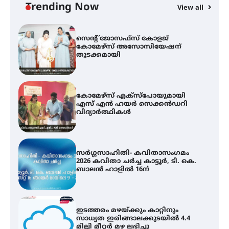
വെള്ളിയാഴ്ച സ്‌ക്രീൻ ചെയ്യുന്നു
Trending Now
View all
സെന്റ് ജോസഫ്സ് കോളജ്
കോമേഴ്‌സ് അസോസിയേഷന്
തുടക്കമായി
കോമേഴ്സ് എക്സ്പോയുമായി
എസ് എൻ ഹയർ സെക്കൻഡറി
വിദ്യാർത്ഥികൾ
സർഗ്ഗസാഹിതി- കവിതാസംഗമം
2026 കവിതാ ചർച്ച കാട്ടൂർ, ടി. കെ.
ബാലൻ ഹാളിൽ 16ന്
ഇടത്തരം മഴയ്ക്കും കാറ്റിനും
സാധ്യത ഇരിങ്ങാലക്കുടയിൽ 4.4
മില്ലി മീറ്റർ മഴ ലഭിച്ചു