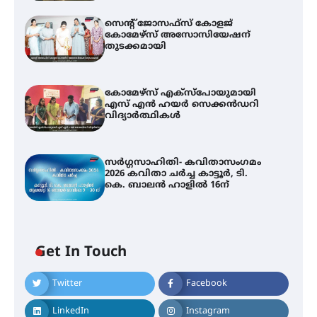
സെന്റ് ജോസഫ്സ് കോളജ്
കോമേഴ്‌സ് അസോസിയേഷന്
തുടക്കമായി
കോമേഴ്സ് എക്സ്പോയുമായി
എസ് എൻ ഹയർ സെക്കൻഡറി
വിദ്യാർത്ഥികൾ
സർഗ്ഗസാഹിതി- കവിതാസംഗമം
2026 കവിതാ ചർച്ച കാട്ടൂർ, ടി.
കെ. ബാലൻ ഹാളിൽ 16ന്
Get In Touch
Twitter
Facebook
LinkedIn
Instagram