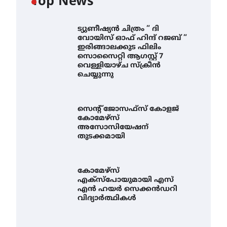
Top News
ട്യുണീഷ്യൻ ചിത്രം ” ദി
വോയിസ് ഓഫ് ഹിന്ദ് റജബ് ”
ഇരിങ്ങാലക്കുട ഫിലിം
സൊസൈറ്റി ആഗസ്റ്റ് 7
വെള്ളിയാഴ്ച സ്‌ക്രീൻ
ചെയ്യുന്നു
സെന്റ് ജോസഫ്സ് കോളജ്
കോമേഴ്‌സ്
അസോസിയേഷന്
തുടക്കമായി
കോമേഴ്സ്
എക്സ്പോയുമായി എസ്
എൻ ഹയർ സെക്കൻഡറി
വിദ്യാർത്ഥികൾ