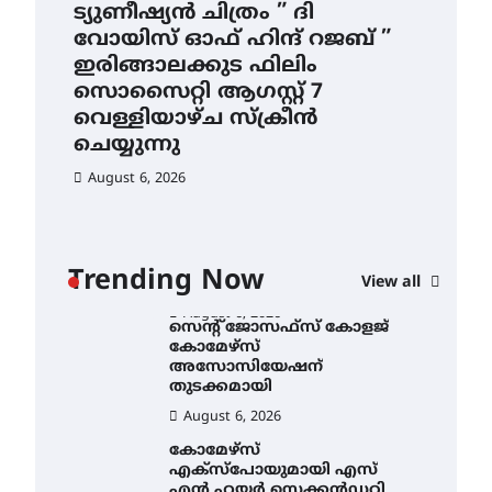
4.4 മില്ലി മീറ്റർ മഴ ലഭിച്ചു
ട്യുണീഷ്യൻ ചിത്രം ” ദി
സെ
വോയിസ് ഓഫ് ഹിന്ദ് റജബ് ”
ക
August 6, 2026
ഇരിങ്ങാലക്കുട ഫിലിം
തു
ഐ.ഐ.ടി മദ്രാസ്സിൽ നിന്നും
സൊസൈറ്റി ആഗസ്റ്റ് 7
ഡോക്ടറേറ്റ് – ഇരിങ്ങാലക്കുട
Au
സ്വദേശി ആതിര എം കെ
വെള്ളിയാഴ്ച സ്‌ക്രീൻ
യുടെ നേട്ടം പ്രതിസന്ധികളോട്
ചെയ്യുന്നു
പൊരുതി
August 6, 2026
August 5, 2026
ട്യുണീഷ്യൻ ചിത്രം ” ദി
വോയിസ് ഓഫ് ഹിന്ദ് റജബ് ”
ഇരിങ്ങാലക്കുട ഫിലിം
സൊസൈറ്റി ആഗസ്റ്റ് 7
ാ
വെള്ളിയാഴ്ച സ്‌ക്രീൻ
Trending Now
View all
ചെയ്യുന്നു
ൻ
August 6, 2026
സെന്റ് ജോസഫ്സ് കോളജ്
കോമേഴ്‌സ്
അസോസിയേഷന്
തുടക്കമായി
August 6, 2026
കോമേഴ്സ്
എക്സ്പോയുമായി എസ്
എൻ ഹയർ സെക്കൻഡറി