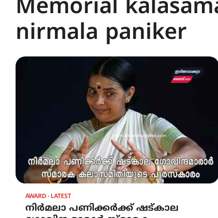
Memorial kalasama
nirmala paniker
AWARD
LATEST
നിർമലാ പണിക്കർക്ക് ഷട്‌കാല