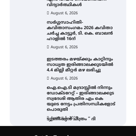
വിദ്യാർത്ഥികൾ
August 6, 2026
സർഗ്ഗസാഹിതി-
കവിതാസംഗമം 2026 കവിതാ
ചർച്ച കാട്ടൂർ, ടി. കെ. ബാലൻ
ഹാളിൽ 16ന്
August 6, 2026
ഇടത്തരം മഴയ്ക്കും കാറ്റിനും
സാധ്യത ഇരിങ്ങാലക്കുടയിൽ
4.4 മില്ലി മീറ്റർ മഴ ലഭിച്ചു
August 6, 2026
ഐ.ഐ.ടി മദ്രാസ്സിൽ നിന്നും
ഡോക്ടറേറ്റ് – ഇരിങ്ങാലക്കുട
സ്വദേശി ആതിര എം കെ
യുടെ നേട്ടം പ്രതിസന്ധികളോട്
പൊരുതി
August 5, 2026
ട്യുണീഷ്യൻ ചിത്രം ” ദി
വോയിസ് ഓഫ് ഹിന്ദ് റജബ് ”
ഇരിങ്ങാലക്കുട ഫിലിം
സൊസൈറ്റി ആഗസ്റ്റ് 7