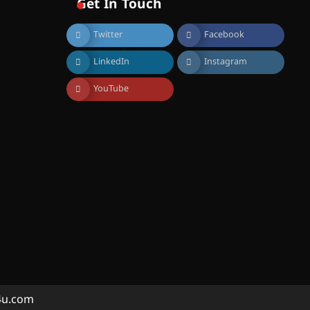
Get In Touch
വെള്ളിയാഴ്ച സ്‌ക്രീൻ
ചെയ്യുന്നു
Twitter
Facebook
August 6, 2026
സെന്റ് ജോസഫ്സ് കോളജ്
LinkedIn
Instagram
കോമേഴ്‌സ്
അസോസിയേഷന്
തുടക്കമായി
YouTube
August 6, 2026
കോമേഴ്സ്
എക്സ്പോയുമായി എസ്
എൻ ഹയർ സെക്കൻഡറി
വിദ്യാർത്ഥികൾ
August 6, 2026
സർഗ്ഗസാഹിതി-
കവിതാസംഗമം 2026 കവിതാ
ചർച്ച കാട്ടൂർ, ടി. കെ. ബാലൻ
ഹാളിൽ 16ന്
August 6, 2026
ഇടത്തരം മഴയ്ക്കും കാറ്റിനും
a4u.com
സാധ്യത ഇരിങ്ങാലക്കുടയിൽ