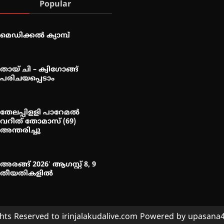
Popular
മെഡിക്കൽ ക്യാമ്പ്
തായ് ചി – ക്വിഗോങ്ങ്
പരിചയപ്പെടാം
തേലപ്പിളളി പാറേമൽ
വറീത് തോമാസ് (69)
അന്തരിച്ചു
അരങ്ങ് 2026′ ആഗസ്റ്റ് 8, 9
തീയതികളിൽ
ghts Reserved to irinjalakudalive.com Powered by upasan