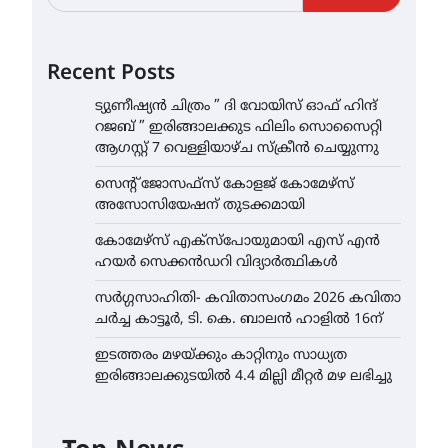
Recent Posts
ട്യുണീഷ്യൻ ചിത്രം ” ദി വോയിസ് ഓഫ് ഹിന്ദ്
റജബ് ” ഇരിങ്ങാലക്കുട ഫിലിം സൊസൈറ്റി
ആഗസ്റ്റ് 7 വെള്ളിയാഴ്ച സ്‌ക്രീൻ ചെയ്യുന്നു
സെന്റ് ജോസഫ്സ് കോളജ് കോമേഴ്‌സ്
അസോസിയേഷന് തുടക്കമായി
കോമേഴ്സ് എക്സ്പോയുമായി എസ് എൻ
ഹയർ സെക്കൻഡറി വിദ്യാർത്ഥികൾ
സർഗ്ഗസാഹിതി- കവിതാസംഗമം 2026 കവിതാ
ചർച്ച കാട്ടൂർ, ടി. കെ. ബാലൻ ഹാളിൽ 16ന്
ഇടത്തരം മഴയ്ക്കും കാറ്റിനും സാധ്യത
ഇരിങ്ങാലക്കുടയിൽ 4.4 മില്ലി മീറ്റർ മഴ ലഭിച്ചു