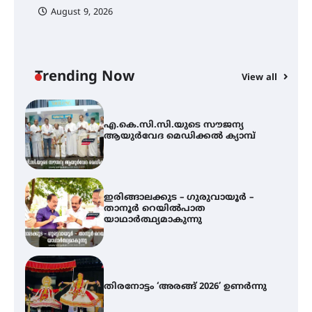
August 9, 2026
അരങ്ങ് 2026-ന്
സാംസ്കാരികപ്പൊലിമയോടെ
സമാപനം
Trending Now
View all
എ.കെ.സി.സി.യുടെ സൗജന്യ
ആയുർവേദ മെഡിക്കൽ ക്യാമ്പ്
ഇരിങ്ങാലക്കുട – ഗുരുവായൂർ –
താനൂർ റെയിൽപാത
യാഥാർത്ഥ്യമാകുന്നു
തിരനോട്ടം ‘അരങ്ങ് 2026’ ഉണർന്നു