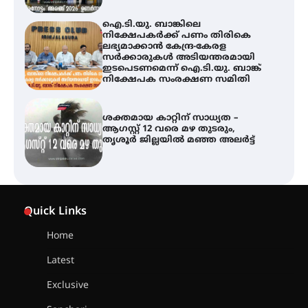
ഐ.ടി.യു. ബാങ്കിലെ
നിക്ഷേപകർക്ക് പണം തിരികെ
ലഭ്യമാക്കാൻ കേന്ദ്ര-കേരള
സർക്കാരുകൾ അടിയന്തരമായി
ഇടപെടണമെന്ന് ഐ.ടി.യു. ബാങ്ക്
നിക്ഷേപക സംരക്ഷണ സമിതി
ശക്തമായ കാറ്റിന് സാധ്യത –
ആഗസ്റ്റ് 12 വരെ മഴ തുടരും,
തൃശൂർ ജില്ലയിൽ മഞ്ഞ അലർട്ട്
അരങ്ങ് 2026-ന്
സാംസ്കാരികപ്പൊലിമയോടെ
Quick Links
സമാപനം
Home
Latest
എ.കെ.സി.സി.യുടെ സൗജന്യ
Exclusive
ആയുർവേദ മെഡിക്കൽ ക്യാമ്പ്