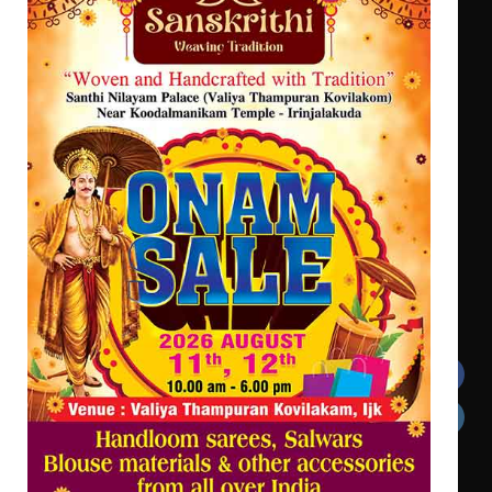
ട്യുണീഷ്യൻ ചിത്രം ” ദി വോയിസ്
ഓഫ് ഹിന്ദ് റജബ് ” ഇരിങ്ങാലക്കുട
ഫിലിം സൊസൈറ്റി ആഗസ്റ്റ് 7
വെള്ളിയാഴ്ച സ്‌ക്രീൻ ചെയ്യുന്നു
സെന്റ് ജോസഫ്സ് കോളജ്
കോമേഴ്‌സ് അസോസിയേഷന്
തുടക്കമായി
Get In Touch
Twitter
Facebook
LinkedIn
Instagram
YouTube