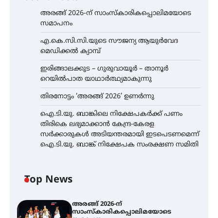
അരങ്ങ് 2026-ന് സാംസ്കാരികപ്പൊലിമയോടെ
സമാപനം
എ.കെ.സി.സി.യുടെ സൗജന്യ ആയുർവേദ
മെഡിക്കൽ ക്യാമ്പ്
ഇരിങ്ങാലക്കുട – ഗുരുവായൂർ – താനൂർ
റെയിൽപാത യാഥാർത്ഥ്യമാകുന്നു
തിരനോട്ടം ‘അരങ്ങ് 2026’ ഉണർന്നു
ഐ.ടി.യു. ബാങ്കിലെ നിക്ഷേപകർക്ക് പണം
തിരികെ ലഭ്യമാക്കാൻ കേന്ദ്ര-കേരള
സർക്കാരുകൾ അടിയന്തരമായി ഇടപെടണമെന്ന്
ഐ.ടി.യു. ബാങ്ക് നിക്ഷേപക സംരക്ഷണ സമിതി
Top News
അരങ്ങ് 2026-ന്
സാംസ്കാരികപ്പൊലിമയോടെ