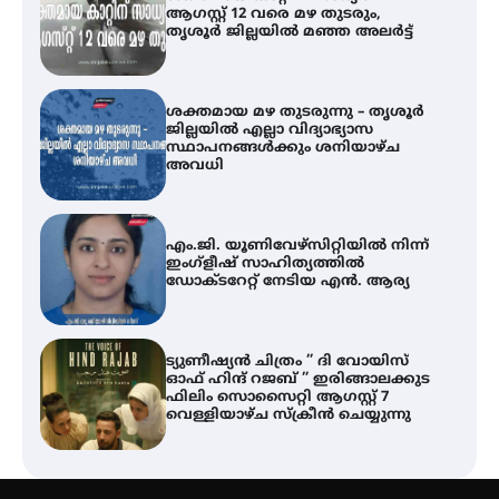
ആഗസ്റ്റ് 12 വരെ മഴ തുടരും,
തൃശൂർ ജില്ലയിൽ മഞ്ഞ അലർട്ട്
ശക്തമായ മഴ തുടരുന്നു – തൃശൂർ
ജില്ലയിൽ എല്ലാ വിദ്യാഭ്യാസ
സ്ഥാപനങ്ങൾക്കും ശനിയാഴ്ച
അവധി
എം.ജി. യൂണിവേഴ്‌സിറ്റിയിൽ നിന്ന്
ഇംഗ്ളീഷ് സാഹിത്യത്തിൽ
ഡോക്ടറേറ്റ് നേടിയ എൻ. ആര്യ
ട്യുണീഷ്യൻ ചിത്രം ” ദി വോയിസ്
ഓഫ് ഹിന്ദ് റജബ് ” ഇരിങ്ങാലക്കുട
ഫിലിം സൊസൈറ്റി ആഗസ്റ്റ് 7
വെള്ളിയാഴ്ച സ്‌ക്രീൻ ചെയ്യുന്നു