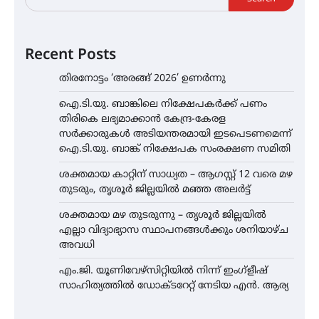
Recent Posts
തിരനോട്ടം ‘അരങ്ങ് 2026’ ഉണർന്നു
ഐ.ടി.യു. ബാങ്കിലെ നിക്ഷേപകർക്ക് പണം
തിരികെ ലഭ്യമാക്കാൻ കേന്ദ്ര-കേരള
സർക്കാരുകൾ അടിയന്തരമായി ഇടപെടണമെന്ന്
ഐ.ടി.യു. ബാങ്ക് നിക്ഷേപക സംരക്ഷണ സമിതി
ശക്തമായ കാറ്റിന് സാധ്യത – ആഗസ്റ്റ് 12 വരെ മഴ
തുടരും, തൃശൂർ ജില്ലയിൽ മഞ്ഞ അലർട്ട്
ശക്തമായ മഴ തുടരുന്നു – തൃശൂർ ജില്ലയിൽ
എല്ലാ വിദ്യാഭ്യാസ സ്ഥാപനങ്ങൾക്കും ശനിയാഴ്ച
അവധി
എം.ജി. യൂണിവേഴ്‌സിറ്റിയിൽ നിന്ന് ഇംഗ്ളീഷ്
സാഹിത്യത്തിൽ ഡോക്ടറേറ്റ് നേടിയ എൻ. ആര്യ