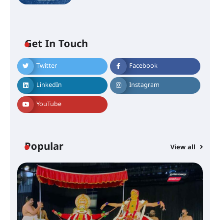
ഐ.ടി.യു. ബാങ്കിലെ
Get In Touch
നിക്ഷേപകർക്ക് പണം തിരികെ
ലഭ്യമാക്കാൻ കേന്ദ്ര-കേരള
സർക്കാരുകൾ അടിയന്തരമായി
Twitter
Facebook
ഇടപെടണമെന്ന് ഐ.ടി.യു. ബാങ്ക്
നിക്ഷേപക സംരക്ഷണ സമിതി
LinkedIn
Instagram
YouTube
ശക്തമായ കാറ്റിന് സാധ്യത –
ആഗസ്റ്റ് 12 വരെ മഴ തുടരും,
തൃശൂർ ജില്ലയിൽ മഞ്ഞ അലർട്ട്
Popular
View all
ശക്തമായ മഴ തുടരുന്നു – തൃശൂർ
ജില്ലയിൽ എല്ലാ വിദ്യാഭ്യാസ
സ്ഥാപനങ്ങൾക്കും ശനിയാഴ്ച
അവധി
എം.ജി. യൂണിവേഴ്‌സിറ്റിയിൽ നിന്ന്