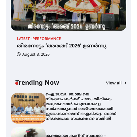
ഇംഗ്ളീഷ് സാഹിത്യത്തിൽ
ഡോക്ടറേറ്റ് നേടിയ എൻ. ആര്യ
ട്യുണീഷ്യൻ ചിത്രം ” ദി വോയിസ്
ഓഫ് ഹിന്ദ് റജബ് ” ഇരിങ്ങാലക്കുട
LATEST
PERFORMANCE
EX
ഫിലിം സൊസൈറ്റി ആഗസ്റ്റ് 7
തിരനോട്ടം ‘അരങ്ങ് 2026’ ഉണർന്നു
വെള്ളിയാഴ്ച സ്‌ക്രീൻ ചെയ്യുന്നു
ഐ
പ
August 8, 2026
ി
ക
ഇ
ന
തിരനോട്ടം ‘അരങ്ങ് 2026’ ഉണർന്നു
Trending Now
View all
ഐ.ടി.യു. ബാങ്കിലെ
നിക്ഷേപകർക്ക് പണം തിരികെ
ലഭ്യമാക്കാൻ കേന്ദ്ര-കേരള
സർക്കാരുകൾ അടിയന്തരമായി
ഇടപെടണമെന്ന് ഐ.ടി.യു. ബാങ്ക്
നിക്ഷേപക സംരക്ഷണ സമിതി
ശക്തമായ കാറ്റിന് സാധ്യത –