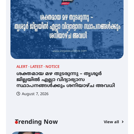
സെന്റ് ജോസഫ്സ് കോളജ്
കോമേഴ്‌സ് അസോസിയേഷന്
തുടക്കമായി
കോമേഴ്സ് എക്സ്പോയുമായി
എസ് എൻ ഹയർ സെക്കൻഡറി
വിദ്യാർത്ഥികൾ
ALERT
LATEST
NOTICE
്
ശക്തമായ മഴ തുടരുന്നു – തൃശൂർ
സർഗ്ഗസാഹിതി- കവിതാസംഗമം
2026 കവിതാ ചർച്ച കാട്ടൂർ, ടി. കെ.
ജില്ലയിൽ എല്ലാ വിദ്യാഭ്യാസ
ബാലൻ ഹാളിൽ 16ന്
സ്ഥാപനങ്ങൾക്കും ശനിയാഴ്ച അവധി
August 7, 2026
ശക്തമായ മഴ തുടരുന്നു – തൃശൂർ
ജില്ലയിൽ എല്ലാ വിദ്യാഭ്യാസ
സ്ഥാപനങ്ങൾക്കും ശനിയാഴ്ച
അവധി
Trending Now
View all