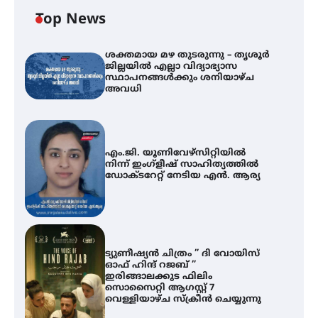
Top News
ശക്തമായ മഴ തുടരുന്നു – തൃശൂർ
ജില്ലയിൽ എല്ലാ വിദ്യാഭ്യാസ
സ്ഥാപനങ്ങൾക്കും ശനിയാഴ്ച
അവധി
എം.ജി. യൂണിവേഴ്‌സിറ്റിയിൽ
നിന്ന് ഇംഗ്ളീഷ് സാഹിത്യത്തിൽ
ഡോക്ടറേറ്റ് നേടിയ എൻ. ആര്യ
ട്യുണീഷ്യൻ ചിത്രം ” ദി വോയിസ്
ഓഫ് ഹിന്ദ് റജബ് ”
ഇരിങ്ങാലക്കുട ഫിലിം
സൊസൈറ്റി ആഗസ്റ്റ് 7
വെള്ളിയാഴ്ച സ്‌ക്രീൻ ചെയ്യുന്നു