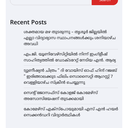
Search
Recent Posts
ശക്തമായ മഴ തുടരുന്നു – തൃശൂർ ജില്ലയിൽ
എല്ലാ വിദ്യാഭ്യാസ സ്ഥാപനങ്ങൾക്കും ശനിയാഴ്ച
അവധി
എം.ജി. യൂണിവേഴ്‌സിറ്റിയിൽ നിന്ന് ഇംഗ്ളീഷ്
സാഹിത്യത്തിൽ ഡോക്ടറേറ്റ് നേടിയ എൻ. ആര്യ
ട്യുണീഷ്യൻ ചിത്രം ” ദി വോയിസ് ഓഫ് ഹിന്ദ് റജബ്
” ഇരിങ്ങാലക്കുട ഫിലിം സൊസൈറ്റി ആഗസ്റ്റ് 7
വെള്ളിയാഴ്ച സ്‌ക്രീൻ ചെയ്യുന്നു
സെന്റ് ജോസഫ്സ് കോളജ് കോമേഴ്‌സ്
അസോസിയേഷന് തുടക്കമായി
കോമേഴ്സ് എക്സ്പോയുമായി എസ് എൻ ഹയർ
സെക്കൻഡറി വിദ്യാർത്ഥികൾ