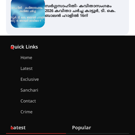
സർഗ്ഗസാഹിതി- കവിതാസംഗമം
2026 കവിതാ ചർച്ച കാട്ടൂർ, ടി. കെ.
ബാലൻ ഹാളിൽ 16ന്
ശക്തമായ മഴ തുടരുന്നു – തൃശൂർ
ജില്ലയിൽ എല്ലാ വിദ്യാഭ്യാസ
Quick Links
സ്ഥാപനങ്ങൾക്കും ശനിയാഴ്ച
അവധി
Home
Latest
എം.ജി. യൂണിവേഴ്‌സിറ്റിയിൽ നിന്ന്
ഇംഗ്ളീഷ് സാഹിത്യത്തിൽ
Exclusive
ഡോക്ടറേറ്റ് നേടിയ എൻ. ആര്യ
Sanchari
Contact
ട്യുണീഷ്യൻ ചിത്രം ” ദി വോയിസ്
ഓഫ് ഹിന്ദ് റജബ് ” ഇരിങ്ങാലക്കുട
Crime
ഫിലിം സൊസൈറ്റി ആഗസ്റ്റ് 7
വെള്ളിയാഴ്ച സ്‌ക്രീൻ ചെയ്യുന്നു
Latest
Popular