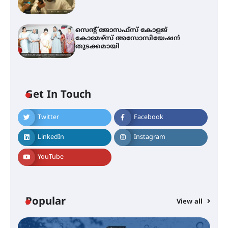
സെന്റ് ജോസഫ്സ് കോളജ്
കോമേഴ്‌സ് അസോസിയേഷന്
തുടക്കമായി
Get In Touch
Twitter
Facebook
എം.ജി. യൂണിവേഴ്‌സിറ്റിയിൽ നിന്ന്
ഇംഗ്ളീഷ് സാഹിത്യത്തിൽ
LinkedIn
Instagram
ഡോക്ടറേറ്റ് നേടിയ എൻ. ആര്യ
YouTube
ട്യുണീഷ്യൻ ചിത്രം ” ദി വോയിസ്
ഓഫ് ഹിന്ദ് റജബ് ” ഇരിങ്ങാലക്കുട
ഫിലിം സൊസൈറ്റി ആഗസ്റ്റ് 7
Popular
View all
വെള്ളിയാഴ്ച സ്‌ക്രീൻ ചെയ്യുന്നു