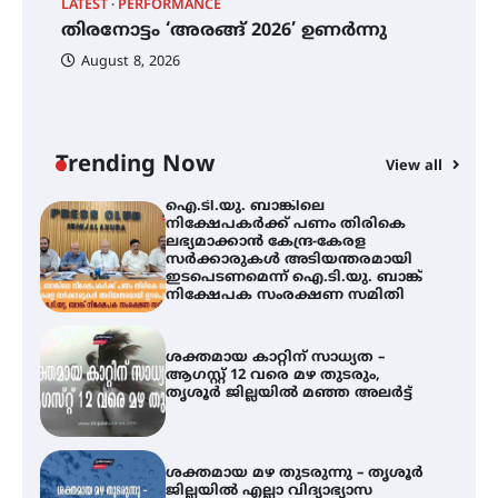
LATEST
PERFORMANCE
EX
ഫിലിം സൊസൈറ്റി ആഗസ്റ്റ് 7
തിരനോട്ടം ‘അരങ്ങ് 2026’ ഉണർന്നു
വെള്ളിയാഴ്ച സ്‌ക്രീൻ ചെയ്യുന്നു
ഐ
പ
August 8, 2026
ി
ക
ഇ
ന
തിരനോട്ടം ‘അരങ്ങ് 2026’ ഉണർന്നു
Trending Now
View all
ഐ.ടി.യു. ബാങ്കിലെ
നിക്ഷേപകർക്ക് പണം തിരികെ
ലഭ്യമാക്കാൻ കേന്ദ്ര-കേരള
സർക്കാരുകൾ അടിയന്തരമായി
ഇടപെടണമെന്ന് ഐ.ടി.യു. ബാങ്ക്
നിക്ഷേപക സംരക്ഷണ സമിതി
ശക്തമായ കാറ്റിന് സാധ്യത –
ആഗസ്റ്റ് 12 വരെ മഴ തുടരും,
തൃശൂർ ജില്ലയിൽ മഞ്ഞ അലർട്ട്
ശക്തമായ മഴ തുടരുന്നു – തൃശൂർ
ജില്ലയിൽ എല്ലാ വിദ്യാഭ്യാസ