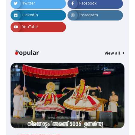
സർക്കാരുകൾ അടിയന്തരമായി
Twitter
Facebook
ഇടപെടണമെന്ന് ഐ.ടി.യു. ബാങ്ക്
നിക്ഷേപക സംരക്ഷണ സമിതി
LinkedIn
Instagram
YouTube
ശക്തമായ കാറ്റിന് സാധ്യത –
ആഗസ്റ്റ് 12 വരെ മഴ തുടരും,
തൃശൂർ ജില്ലയിൽ മഞ്ഞ അലർട്ട്
Popular
View all
ശക്തമായ മഴ തുടരുന്നു – തൃശൂർ
ജില്ലയിൽ എല്ലാ വിദ്യാഭ്യാസ
സ്ഥാപനങ്ങൾക്കും ശനിയാഴ്ച
അവധി
എം.ജി. യൂണിവേഴ്‌സിറ്റിയിൽ നിന്ന്
ഇംഗ്ളീഷ് സാഹിത്യത്തിൽ
ഡോക്ടറേറ്റ് നേടിയ എൻ. ആര്യ
ട്യുണീഷ്യൻ ചിത്രം ” ദി വോയിസ്
ഓഫ് ഹിന്ദ് റജബ് ” ഇരിങ്ങാലക്കുട