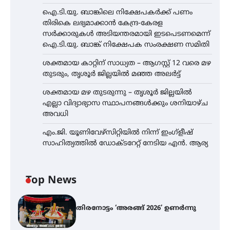
ഐ.ടി.യു. ബാങ്കിലെ നിക്ഷേപകർക്ക് പണം
തിരികെ ലഭ്യമാക്കാൻ കേന്ദ്ര-കേരള
സർക്കാരുകൾ അടിയന്തരമായി ഇടപെടണമെന്ന്
ഐ.ടി.യു. ബാങ്ക് നിക്ഷേപക സംരക്ഷണ സമിതി
ശക്തമായ കാറ്റിന് സാധ്യത – ആഗസ്റ്റ് 12 വരെ മഴ
തുടരും, തൃശൂർ ജില്ലയിൽ മഞ്ഞ അലർട്ട്
ശക്തമായ മഴ തുടരുന്നു – തൃശൂർ ജില്ലയിൽ
എല്ലാ വിദ്യാഭ്യാസ സ്ഥാപനങ്ങൾക്കും ശനിയാഴ്ച
അവധി
എം.ജി. യൂണിവേഴ്‌സിറ്റിയിൽ നിന്ന് ഇംഗ്ളീഷ്
സാഹിത്യത്തിൽ ഡോക്ടറേറ്റ് നേടിയ എൻ. ആര്യ
Top News
തിരനോട്ടം ‘അരങ്ങ് 2026’ ഉണർന്നു