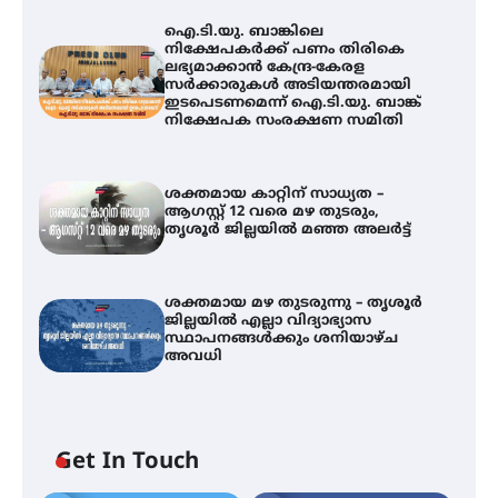
ഐ.ടി.യു. ബാങ്കിലെ
നിക്ഷേപകർക്ക് പണം തിരികെ
ലഭ്യമാക്കാൻ കേന്ദ്ര-കേരള
സർക്കാരുകൾ അടിയന്തരമായി
ഇടപെടണമെന്ന് ഐ.ടി.യു. ബാങ്ക്
നിക്ഷേപക സംരക്ഷണ സമിതി
ശക്തമായ കാറ്റിന് സാധ്യത –
ആഗസ്റ്റ് 12 വരെ മഴ തുടരും,
തൃശൂർ ജില്ലയിൽ മഞ്ഞ അലർട്ട്
ശക്തമായ മഴ തുടരുന്നു – തൃശൂർ
ജില്ലയിൽ എല്ലാ വിദ്യാഭ്യാസ
സ്ഥാപനങ്ങൾക്കും ശനിയാഴ്ച
അവധി
ഐ.ടി.യു. ബാങ്കിലെ
Get In Touch
നിക്ഷേപകർക്ക് പണം തിരികെ
ലഭ്യമാക്കാൻ കേന്ദ്ര-കേരള