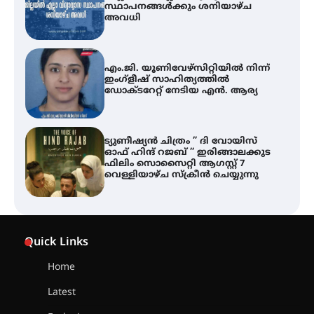
സ്ഥാപനങ്ങൾക്കും ശനിയാഴ്ച
അവധി
എം.ജി. യൂണിവേഴ്‌സിറ്റിയിൽ നിന്ന്
ഇംഗ്ളീഷ് സാഹിത്യത്തിൽ
ഡോക്ടറേറ്റ് നേടിയ എൻ. ആര്യ
ട്യുണീഷ്യൻ ചിത്രം ” ദി വോയിസ്
ഓഫ് ഹിന്ദ് റജബ് ” ഇരിങ്ങാലക്കുട
ഫിലിം സൊസൈറ്റി ആഗസ്റ്റ് 7
വെള്ളിയാഴ്ച സ്‌ക്രീൻ ചെയ്യുന്നു
തിരനോട്ടം ‘അരങ്ങ് 2026’ ഉണർന്നു
Quick Links
Home
ഐ.ടി.യു. ബാങ്കിലെ
Latest
നിക്ഷേപകർക്ക് പണം തിരികെ
ലഭ്യമാക്കാൻ കേന്ദ്ര-കേരള