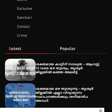
അരങ്ങ് 2026-ന്
സാംസ്കാരികപ്പൊലിമയോടെ
Exclusive
സമാപനം
Sanchari
Contact
എ.കെ.സി.സി.യുടെ സൗജന്യ
Crime
ആയുർവേദ മെഡിക്കൽ ക്യാമ്പ്
Latest
Popular
ഇരിങ്ങാലക്കുട – ഗുരുവായൂർ –
താനൂർ റെയിൽപാത
ശക്തമായ കാറ്റിന് സാധ്യത – ആഗസ്റ്റ്
യാഥാർത്ഥ്യമാകുന്നു
12 വരെ മഴ തുടരും, തൃശൂർ
ജില്ലയിൽ മഞ്ഞ അലർട്ട്
ശക്തമായ മഴ തുടരുന്നു – തൃശൂർ
തിരനോട്ടം ‘അരങ്ങ് 2026’ ഉണർന്നു
ജില്ലയിൽ എല്ലാ വിദ്യാഭ്യാസ
സ്ഥാപനങ്ങൾക്കും ശനിയാഴ്ച
അവധി
×
ഐ.ടി.യു. ബാങ്കിലെ