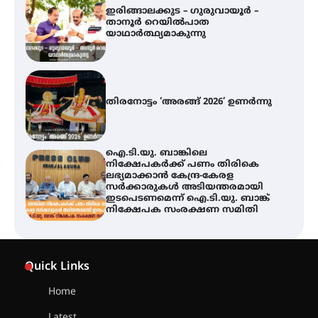
ഇരിങ്ങാലക്കുട – ഗുരുവായൂർ –
താനൂർ റെയിൽപാത
യാഥാർത്ഥ്യമാകുന്നു
തിരനോട്ടം ‘അരങ്ങ് 2026’ ഉണർന്നു
ഐ.ടി.യു. ബാങ്കിലെ
നിക്ഷേപകർക്ക് പണം തിരികെ
ലഭ്യമാക്കാൻ കേന്ദ്ര-കേരള
സർക്കാരുകൾ അടിയന്തരമായി
ഇടപെടണമെന്ന് ഐ.ടി.യു. ബാങ്ക്
നിക്ഷേപക സംരക്ഷണ സമിതി
യൂത്ത് കോൺഗ്രസ്‌ സ്ഥാപക ദിനം
– ഇരിങ്ങാലക്കുടയിൽ
Quick Links
ലഹരിവിരുദ്ധ പ്രതിജ്ഞയെടുത്ത്
യൂത്ത് കോൺഗ്രസ്
Home
Latest