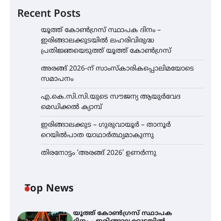
Recent Posts
യൂത്ത് കോൺഗ്രസ്‌ സ്ഥാപക ദിനം –
ഇരിങ്ങാലക്കുടയിൽ ലഹരിവിരുദ്ധ
പ്രതിജ്ഞയെടുത്ത് യൂത്ത് കോൺഗ്രസ്
അരങ്ങ് 2026-ന് സാംസ്കാരികപ്പൊലിമയോടെ
സമാപനം
എ.കെ.സി.സി.യുടെ സൗജന്യ ആയുർവേദ
മെഡിക്കൽ ക്യാമ്പ്
ഇരിങ്ങാലക്കുട – ഗുരുവായൂർ – താനൂർ
റെയിൽപാത യാഥാർത്ഥ്യമാകുന്നു
തിരനോട്ടം ‘അരങ്ങ് 2026’ ഉണർന്നു
Top News
യൂത്ത് കോൺഗ്രസ്‌ സ്ഥാപക