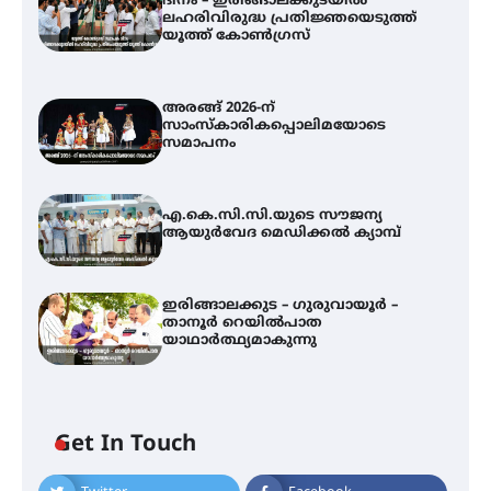
ദിനം – ഇരിങ്ങാലക്കുടയിൽ
ലഹരിവിരുദ്ധ പ്രതിജ്ഞയെടുത്ത്
യൂത്ത് കോൺഗ്രസ്
അരങ്ങ് 2026-ന്
സാംസ്കാരികപ്പൊലിമയോടെ
സമാപനം
എ.കെ.സി.സി.യുടെ സൗജന്യ
ആയുർവേദ മെഡിക്കൽ ക്യാമ്പ്
ഇരിങ്ങാലക്കുട – ഗുരുവായൂർ –
താനൂർ റെയിൽപാത
യാഥാർത്ഥ്യമാകുന്നു
Get In Touch