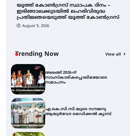
അ
നിക്ഷേപകർക്ക് പണം തിരികെ
ർ
യൂത്ത് കോൺഗ്രസ്‌ സ്ഥാപക ദിനം –
സ
ലഭ്യമാക്കാൻ കേന്ദ്ര-കേരള
ഇരിങ്ങാലക്കുടയിൽ ലഹരിവിരുദ്ധ
സ
സർക്കാരുകൾ അടിയന്തരമായി
പ്രതിജ്ഞയെടുത്ത് യൂത്ത് കോൺഗ്രസ്
ഇടപെടണമെന്ന് ഐ.ടി.യു. ബാങ്ക്
നിക്ഷേപക സംരക്ഷണ സമിതി
August 9, 2026
യൂത്ത് കോൺഗ്രസ്‌ സ്ഥാപക ദിനം
– ഇരിങ്ങാലക്കുടയിൽ
ലഹരിവിരുദ്ധ പ്രതിജ്ഞയെടുത്ത്
യൂത്ത് കോൺഗ്രസ്
Trending Now
View all
അരങ്ങ് 2026-ന്
സാംസ്കാരികപ്പൊലിമയോടെ
സമാപനം
എ.കെ.സി.സി.യുടെ സൗജന്യ
ആയുർവേദ മെഡിക്കൽ ക്യാമ്പ്